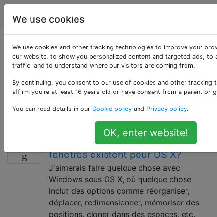
Apple
Étiquettes
Account
We use cookies
Questions marquées
We use cookies and other tracking technologies to improve your bro
our website, to show you personalized content and targeted ads, to 
traffic, and to understand where our visitors are coming from.
«window-manager»
By continuing, you consent to our use of cookies and other tracking 
affirm you're at least 16 years old or have consent from a parent or g
La gestion des fenêtres fait référence aux logiciels qui
contrôlent le placement, la disposition et l'apparence
You can read details in our
Cookie policy
and
Privacy policy
.
de diverses fenêtres sur OS X.
OK, enter website!
Quelles options de gestion des
30
fenêtres existent pour OS X?
J'aimerais faire quelque chose avec
Windows sous OS X, où quelque chose
inclut des options comme réorganiser,
déplacer, redimensionner, mémoriser des
positions, cloner dans des espaces, etc.