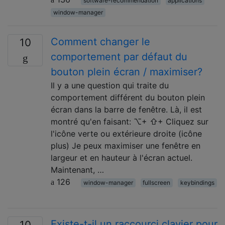
software-recommendation
applications
window-manager
Comment changer le
10
comportement par défaut du
bouton plein écran / maximiser?
Il y a une question qui traite du
comportement différent du bouton plein
écran dans la barre de fenêtre. Là, il est
montré qu'en faisant: ⌥+ ⇧+ Cliquez sur
l'icône verte ou extérieure droite (icône
plus) Je peux maximiser une fenêtre en
largeur et en hauteur à l'écran actuel.
Maintenant, …
126
window-manager
fullscreen
keybindings
Existe-t-il un raccourci clavier pour
10