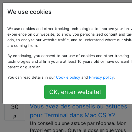
Apple
Étiquettes
Account
We use cookies
Questions marquées
We use cookies and other tracking technologies to improve your bro
experience on our website, to show you personalized content and ta
ads, to analyze our website traffic, and to understand where our visit
«terminal»
are coming from.
By continuing, you consent to our use of cookies and other tracking
Les questions sur l'application Terminal ou son
technologies and affirm you're at least 16 years old or have consent 
émulation de terminal doivent utiliser cette balise.
parent or guardian.
Utilisez ** la ligne de commande ** pour les questions
You can read details in our
Cookie policy
and
Privacy policy
.
sur les shells ou les programmes de ligne de
commande qui n'impliquent pas spécifiquement
OK, enter website!
Terminal.
Vous avez des conseils ou astuces
30
pour Terminal dans Mac OS X?
Un conseil ou une astuce par réponse. Mon
favori est open . Ouvre le dossier que vous