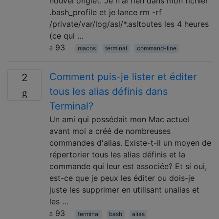
nouvel onglet. Je n'ai rien dans mon fichier
.bash_profile et je lance rm -rf
/private/var/log/asl/*.asltoutes les 4 heures
(ce qui …
93
macos
terminal
command-line
Comment puis-je lister et éditer
2
tous les alias définis dans
Terminal?
Un ami qui possédait mon Mac actuel
avant moi a créé de nombreuses
commandes d'alias. Existe-t-il un moyen de
répertorier tous les alias définis et la
commande qui leur est associée? Et si oui,
est-ce que je peux les éditer ou dois-je
juste les supprimer en utilisant unalias et
les …
93
terminal
bash
alias