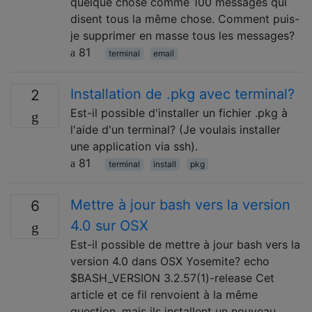
quelque chose comme 100 messages qui
disent tous la même chose. Comment puis-
je supprimer en masse tous les messages?
81
terminal
email
Installation de .pkg avec terminal?
2
Est-il possible d'installer un fichier .pkg à
l'aide d'un terminal? (Je voulais installer
une application via ssh).
81
terminal
install
pkg
Mettre à jour bash vers la version
6
4.0 sur OSX
Est-il possible de mettre à jour bash vers la
version 4.0 dans OSX Yosemite? echo
$BASH_VERSION 3.2.57(1)-release Cet
article et ce fil renvoient à la même
question, mais ils installent un nouveau