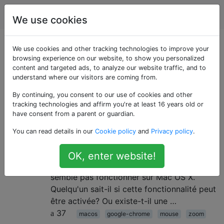
Apple
Étiquettes
Account
We use cookies
Questions marquées
We use cookies and other tracking technologies to improve your
browsing experience on our website, to show you personalized
content and targeted ads, to analyze our website traffic, and to
«zoom»
understand where our visitors are coming from.
By continuing, you consent to our use of cookies and other
Zoom sur Google Chrome à l'aide
5
tracking technologies and affirm you're at least 16 years old or
de la molette de la souris?
have consent from a parent or guardian.
Sous Windows et, si je ne me trompe pas,
You can read details in our
Cookie policy
and
Privacy policy
.
sous Linux, il est possible de zoomer et
dézoomer dans Google Chrome à l'aide de
OK, enter website!
la molette de la souris. Cependant, cela ne
semble pas fonctionner sur Mac OS X.
Quelqu'un sait-il si cette fonctionnalité peut
être activée? Ou existe-t-il une …
37
macos
google-chrome
mouse
zoom