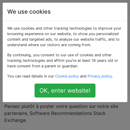
Apple
Étiquettes
Account
We use cookies
Questions marquées
We use cookies and other tracking technologies to improve your
browsing experience on our website, to show you personalized
content and targeted ads, to analyze our website traffic, and to
«software-
understand where our visitors are coming from.
recommendation»
By continuing, you consent to our use of cookies and other
tracking technologies and affirm you're at least 16 years old or
have consent from a parent or guardian.
Les recommandations peuvent facilement être
You can read details in our
Cookie policy
and
Privacy policy
.
subjectives et locales pour une seule personne ou une
seule fois. Veuillez être précis sur la fonction et large
OK, enter website!
sur le calendrier afin que votre question, une fois
objectivement répondue, soit utile à la communauté.
Pensez plutôt à poster votre question sur notre site
partenaire, Software Recommendations Stack
Exchange.