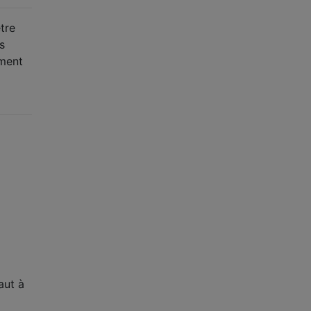
tre
s
ement
aut à