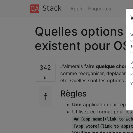
Apple
Étiquettes
Quelles options 
W
existent pour OS
e
a
c
B
J'aimerais faire
quelque chose
a
342
t
comme réorganiser, déplacer, re
p
etc. Quelles sont les options di
Y
Règles
Une
application par répon
Utilisez ce format pour le
## [app name](link to web
[App Store](link to appst
Vérifiez les doublons
avant