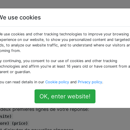
We use cookies
de gestion des fenêtres
e use cookies and other tracking technologies to improve your browsing
 X?
xperience on our website, to show you personalized content and targeted
ds, to analyze our website traffic, and to understand where our visitors a
oming from.
y continuing, you consent to our use of cookies and other tracking
vec Windows sous OS X, où
quelque chose
inclut des opt
echnologies and affirm you're at least 16 years old or have consent from 
dimensionner, mémoriser des positions, cloner dans des es
arent or guardian.
sponibles?
ou can read details in our
Cookie policy
and
Privacy policy
.
OK, enter website!
se.
s deux premières lignes de votre réponse:
site)
ore) (price)
 d'ajouter de nouvelles réponses.