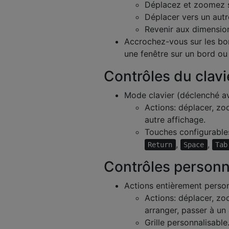
Déplacez et zoomez su
Déplacer vers un autr
Revenir aux dimension
Accrochez-vous sur les bor
une fenêtre sur un bord ou 
Contrôles du clavi
Mode clavier (déclenché av
Actions: déplacer, zoo
autre affichage.
Touches configurable
,
,
Return
Space
Tab
Contrôles personn
Actions entièrement person
Actions: déplacer, zoo
arranger, passer à un 
Grille personnalisable