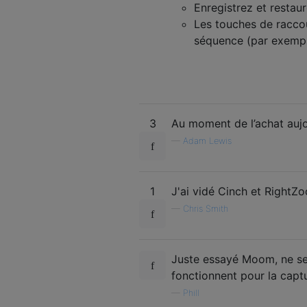
Enregistrez et restaur
Les touches de raccou
séquence (par exempl
3
Au moment de l’achat aujou
—
Adam Lewis
1
J'ai vidé Cinch et RightZ
—
Chris Smith
Juste essayé Moom, ne sem
fonctionnent pour la captu
—
Phill