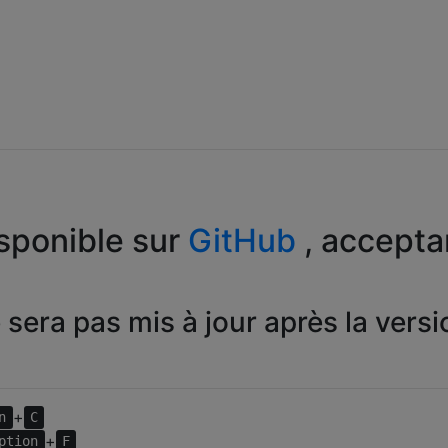
sponible sur
GitHub
, accepta
 sera pas mis à jour après la versi
+
n
C
+
ption
F