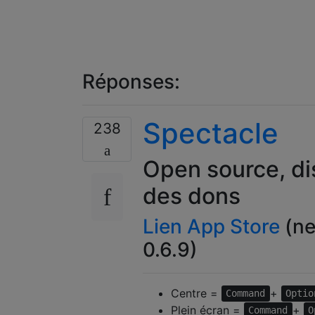
Réponses:
Spectacle
238
Open source, di
des dons
Lien App Store
(ne
0.6.9)
Centre =
+
Command
Optio
Plein écran =
+
Command
O