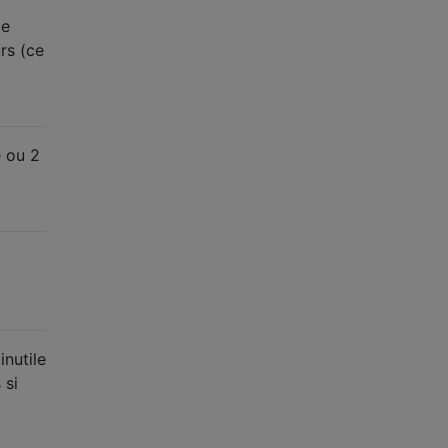
de
rs (ce
e ou 2
inutile
 si