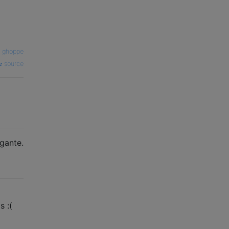
—
ghoppe
source
gante.
s :(