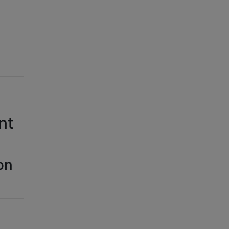
nt
on