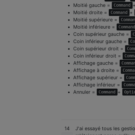
Moitié gauche =
Command
Moitié droite =
+
Command
Moitié supérieure =
Comma
Moitié inférieure =
Comman
Coin supérieur gauche =
Coin inférieur gauche =
C
Coin supérieur droit =
Com
Coin inférieur droit =
Comm
Affichage gauche =
Comma
Affichage à droite =
Comma
Affichage supérieur =
Com
Affichage inférieur =
Comm
Annuler =
+
Command
Opti
14
J'ai essayé tous les gesti