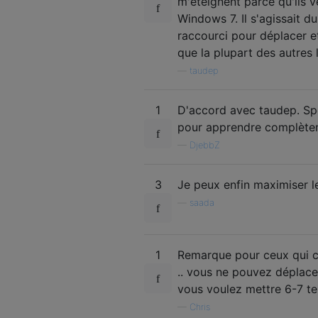
m'éteignent parce qu'ils v
Windows 7. Il s'agissait d
raccourci pour déplacer e
que la plupart des autres 
—
taudep
1
D'accord avec taudep. Spe
pour apprendre complète
—
DjebbZ
3
Je peux enfin maximiser l
—
saada
1
Remarque pour ceux qui che
.. vous ne pouvez déplacer
vous voulez mettre 6-7 te
—
Chris