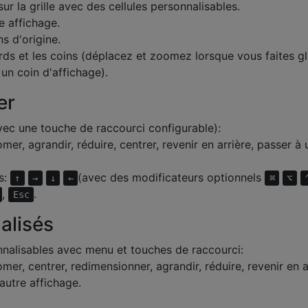
r la grille avec des cellules personnalisables.
e affichage.
s d'origine.
ds et les coins (déplacez et zoomez lorsque vous faites gl
un coin d'affichage).
er
ec une touche de raccourci configurable):
mer, agrandir, réduire, centrer, revenir en arrière, passer à 
s:
(avec des modificateurs optionnels
↑
→
↓
←
⌘
⌥
,
.
Esc
alisés
nalisables avec menu et touches de raccourci:
mer, centrer, redimensionner, agrandir, réduire, revenir en a
autre affichage.
.