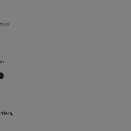
isser
un
),
⌃
rrière,