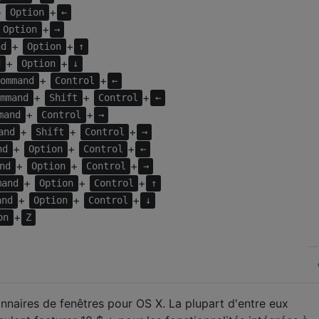
+
+
Option
←
+
Option
→
+
+
nd
Option
↑
+
+
d
Option
↓
+
+
Command
Control
←
+
+
+
ommand
Shift
Control
←
+
+
mand
Control
→
+
+
+
and
Shift
Control
→
+
+
+
nd
Option
Control
←
+
+
+
nd
Option
Control
→
+
+
+
mand
Option
Control
↑
+
+
+
and
Option
Control
↓
+
on
Z
onnaires de fenêtres pour OS X. La plupart d'entre eux