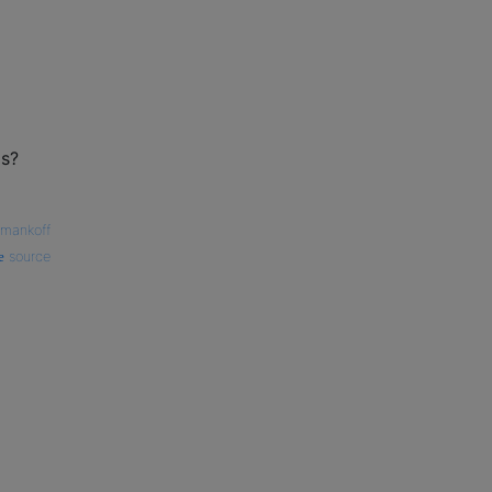
à
is?
mankoff
source