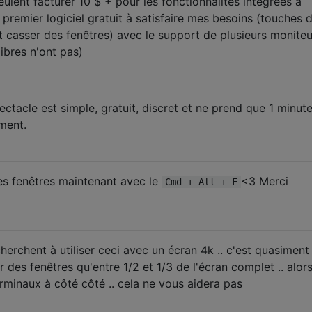
eulent facturer 10 $ + pour les fonctionnalités intégrées à
u premier logiciel gratuit à satisfaire mes besoins (touches 
t casser des fenêtres) avec le support de plusieurs moniteu
libres n'ont pas)
ctacle est simple, gratuit, discret et ne prend que 1 minut
ment.
es fenêtres maintenant avec le
<3 Merci
Cmd + Alt + F
rchent à utiliser ceci avec un écran 4k .. c'est quasiment 
 des fenêtres qu'entre 1/2 et 1/3 de l'écran complet .. alors
rminaux à côté côté .. cela ne vous aidera pas