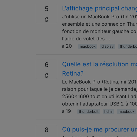
L'affichage principal chan
5
J'utilise un MacBook Pro (fin 2
ensemble et une connexion Thund
fonction de moniteur gauche com
l'aide du volet des …
20
macbook
display
thunderbo
Quelle est la résolution 
6
Retina?
Le MacBook Pro (Retina, mi-2012
raison pour laquelle je demande
2560x1600 tout en utilisant l'a
obtenir l'adaptateur USB 2 à 10
19
thunderbolt
hdmi
macbook
Où puis-je me procurer u
8