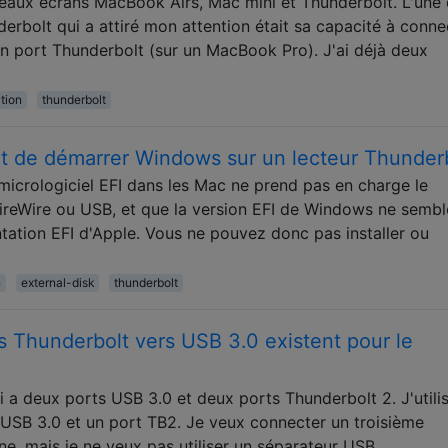
eaux écrans MacBook Airs, Mac mini et Thunderbolt. L'une
derbolt qui a attiré mon attention était sa capacité à conne
un port Thunderbolt (sur un MacBook Pro). J'ai déjà deux
tion
thunderbolt
r et de démarrer Windows sur un lecteur Thunder
micrologiciel EFI dans les Mac ne prend pas en charge le
ireWire ou USB, et que la version EFI de Windows ne sembl
tation EFI d'Apple. Vous ne pouvez donc pas installer ou
n
external-disk
thunderbolt
s Thunderbolt vers USB 3.0 existent pour le
i a deux ports USB 3.0 et deux ports Thunderbolt 2. J'utili
s USB 3.0 et un port TB2. Je veux connecter un troisième
ne, mais je ne veux pas utiliser un séparateur USB …