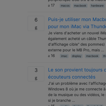
17
macos
macbook
hardware
Puis-je utiliser mon Mac
6
pour mon iMac via Thunde
Je viens d'acheter un nouvel iM
également acheté un câble Thun
d'affichage cible" des pommes)
externe pour le MB Pro, mais …
16
imac
display
macbook
th
Le son provient toujours
3
écouteurs connectés
J'ai un problème avec l'affichag
Windows 8 où je me connecte à l
de la musique ou des vidéos, le
si je branche …
15