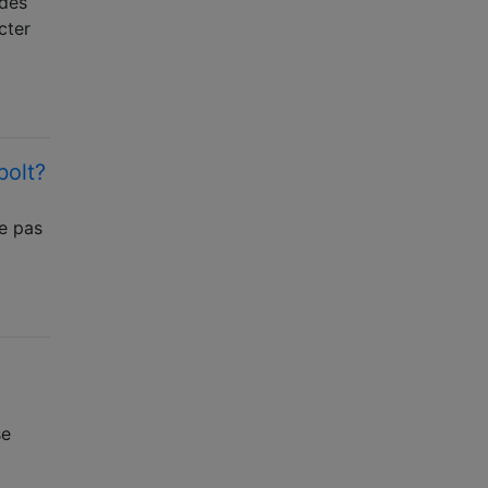
 des
cter
bolt?
e pas
se