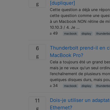
[dupliquer]
Cette question a déjà une répo
cette question comme une questio
à un Macbook NON rétine de mi-2
10.10.3 / 4. Je …
49
macbook
display
thunderbo
Thunderbolt prend-il en c
6
MacBook Pro?
Cela a toujours été un grand bes
mais je ne veux qu'un seul ordi
l’enchaînement de plusieurs mon
quelques disques durs, mais po
34
macbook
display
thunderbo
Dois-je utiliser un adapt
11
Ethernet?