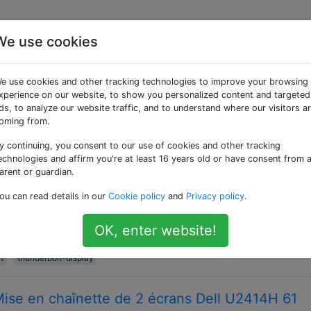
We use cookies
ées «thunderbolt»
e use cookies and other tracking technologies to improve your browsing
xperience on our website, to show you personalized content and targeted
) conçu par Intel et d'abord fabriqué sur un produit d'expéd
ds, to analyze our website traffic, and to understand where our visitors a
mbine PCI Express avec Display Port sur une connexion sér
oming from.
y continuing, you consent to our use of cookies and other tracking
écrans autres que Thunderbolt au Macbook P
echnologies and affirm you're at least 16 years old or have consent from 
arent or guardian.
A et HDMI pour mon Macbook Pro 2011, mais je ne peux
ou can read details in our
Cookie policy
and
Privacy policy
.
 fois - aucun des deux adaptateurs ne dispose d'un connect
e passerelle. Si j'ai bien compris, je peux utiliser deux écr
OK, enter website!
t
thunderbolt-display
Mise en chaînette de 2 écrans Dell U2414H 61