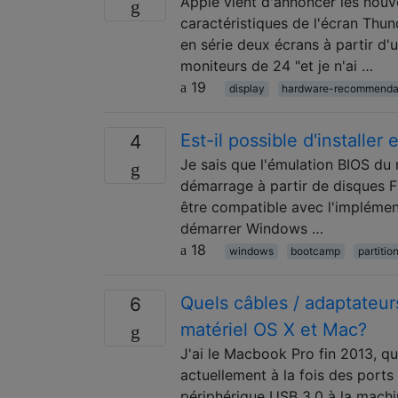
Apple vient d'annoncer les nouv
caractéristiques de l'écran Thun
en série deux écrans à partir d'
moniteurs de 24 "et je n'ai …
19
display
hardware-recommenda
Est-il possible d'installe
4
Je sais que l'émulation BIOS du 
démarrage à partir de disques F
être compatible avec l'implémen
démarrer Windows …
18
windows
bootcamp
partitio
Quels câbles / adaptateur
6
matériel OS X et Mac?
J'ai le Macbook Pro fin 2013, qu
actuellement à la fois des port
périphérique USB 3.0 à la machi