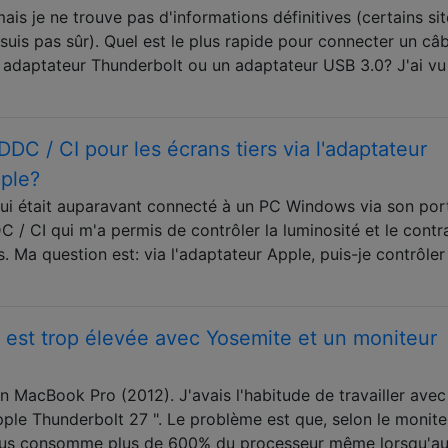
ais je ne trouve pas d'informations définitives (certains si
suis pas sûr). Quel est le plus rapide pour connecter un câb
 adaptateur Thunderbolt ou un adaptateur USB 3.0? J'ai v
DC / CI pour les écrans tiers via l'adaptateur
pple?
 qui était auparavant connecté à un PC Windows via son por
 / CI qui m'a permis de contrôler la luminosité et le contr
 Ma question est: via l'adaptateur Apple, puis-je contrôler
ur est trop élevée avec Yosemite et un moniteur
on MacBook Pro (2012). J'avais l'habitude de travailler avec
pple Thunderbolt 27 ". Le problème est que, selon le monite
essus consomme plus de 600% du processeur même lorsqu'a