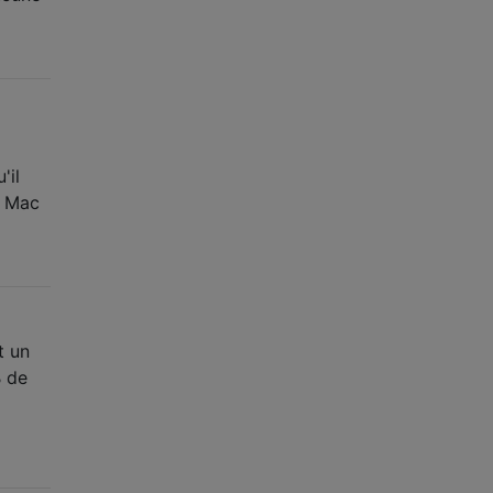
'il
s Mac
t un
B de