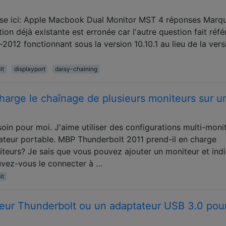
nse ici: Apple Macbook Dual Monitor MST 4 réponses Marq
n déjà existante est erronée car l'autre question fait réf
012 fonctionnant sous la version 10.10.1 au lieu de la vers
lt
displayport
daisy-chaining
harge le chaînage de plusieurs moniteurs sur u
oin pour moi. J'aime utiliser des configurations multi-moni
nateur portable. MBP Thunderbolt 2011 prend-il en charge
iteurs? Je sais que vous pouvez ajouter un moniteur et ind
uvez-vous le connecter à …
lt
ateur Thunderbolt ou un adaptateur USB 3.0 pou