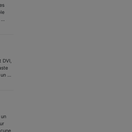
tes
le
u …
t DVI,
aste
 un …
 un
ur
ucune