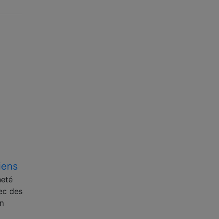
iens
heté
ec des
on