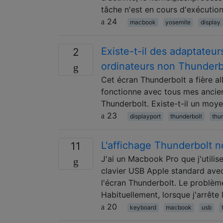
tâche n'est en cours d'exécution!
24
macbook
yosemite
display
Existe-t-il des adaptateur
2
ordinateurs non Thunderb
Cet écran Thunderbolt a fière all
fonctionne avec tous mes ancien
Thunderbolt. Existe-t-il un moy
23
displayport
thunderbolt
thu
L'affichage Thunderbolt n
11
J'ai un Macbook Pro que j'utili
clavier USB Apple standard avec
l'écran Thunderbolt. Le problème
Habituellement, lorsque j'arrête 
20
keyboard
macbook
usb