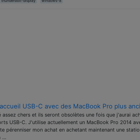
thunderbolt-display
windows-8
 d'accueil USB-C avec des MacBook Pro plus anc
assez chers et ils seront obsolètes une fois que j'aurai ac
ts USB-C. J'utilise actuellement un MacBook Pro 2014 av
ite pérenniser mon achat en achetant maintenant une stati
a …