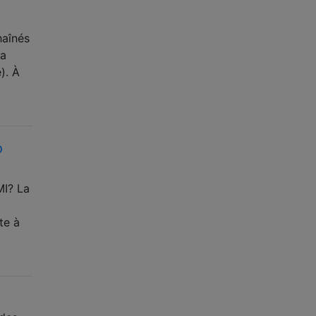
haînés
la
). À
o
MI? La
te à