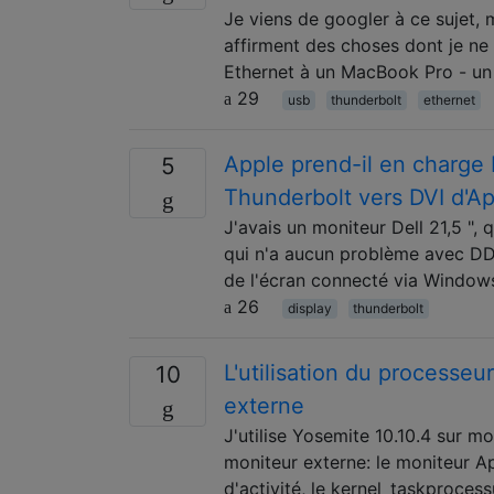
Je viens de googler à ce sujet, m
affirment des choses dont je ne 
Ethernet à un MacBook Pro - un
29
usb
thunderbolt
ethernet
Apple prend-il en charge D
5
Thunderbolt vers DVI d'A
J'avais un moniteur Dell 21,5 ",
qui n'a aucun problème avec DDC
de l'écran connecté via Windows.
26
display
thunderbolt
L'utilisation du processe
10
externe
J'utilise Yosemite 10.10.4 sur m
moniteur externe: le moniteur A
d'activité, le kernel_taskproc