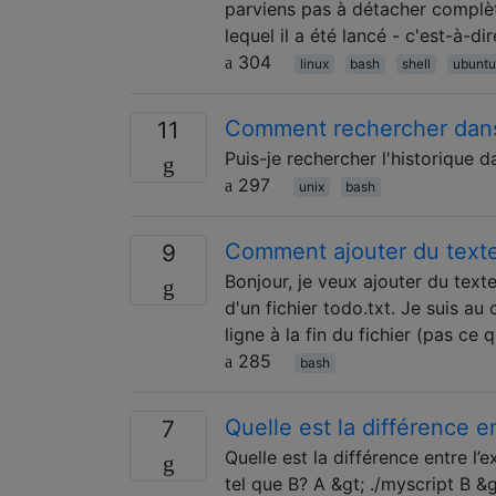
parviens pas à détacher complèt
lequel il a été lancé - c'est-à-di
304
linux
bash
shell
ubuntu
Comment rechercher dans
11
Puis-je rechercher l'historique d
297
unix
bash
Comment ajouter du texte
9
Bonjour, je veux ajouter du text
d'un fichier todo.txt. Je suis au
ligne à la fin du fichier (pas ce 
285
bash
Quelle est la différence e
7
Quelle est la différence entre l’
tel que B? A &gt; ./myscript B &