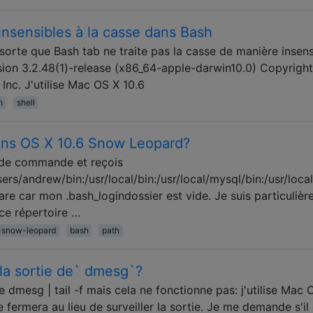
nsensibles à la casse dans Bash
 sorte que Bash tab ne traite pas la casse de manière insens
ion 3.2.48(1)-release (x86_64-apple-darwin10.0) Copyright
Inc. J'utilise Mac OS X 10.6
h
shell
dans OS X 10.6 Snow Leopard?
 de commande et reçois
ers/andrew/bin:/usr/local/bin:/usr/local/mysql/bin:/usr/local/p
 car mon .bash_logindossier est vide. Je suis particulièreme
ce répertoire …
-snow-leopard
bash
path
` la sortie de` dmesg`?
dmesg | tail -f mais cela ne fonctionne pas: j'utilise Mac 
se fermera au lieu de surveiller la sortie. Je me demande s'il