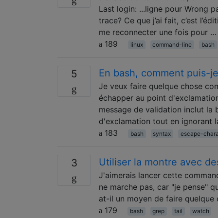
Last login: ...ligne pour Wrong 
trace? Ce que j’ai fait, c’est l’é
me reconnecter une fois pour …
189
linux
command-line
bash
En bash, comment puis-je
5
Je veux faire quelque chose co
échapper au point d'exclamation
message de validation inclut la
d'exclamation tout en ignorant l
183
bash
syntax
escape-chara
Utiliser la montre avec de
3
J'aimerais lancer cette commande
ne marche pas, car "je pense" qu
at-il un moyen de faire quelque
179
bash
grep
tail
watch