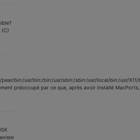
ible?
 (C)
ear/bin:/usr/bin:/bin:/usr/sbin:/sbin:/usr/local/bin:/usr/X11/b
nt préoccupé par ce que, après avoir installé MacPorts, il 
OSX
 existe