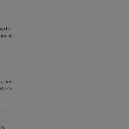
artir
tionne
, rien
ste-t-
la