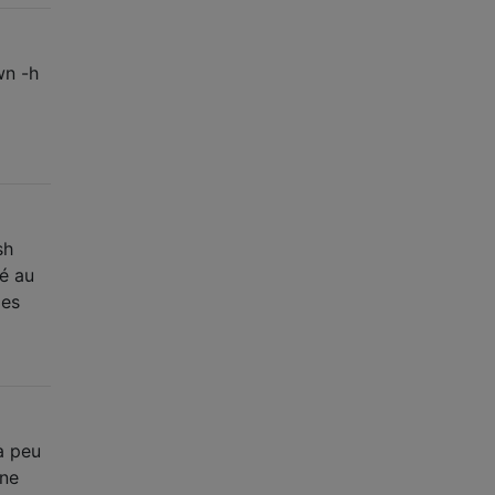
wn -h
sh
né au
les
à peu
 ne