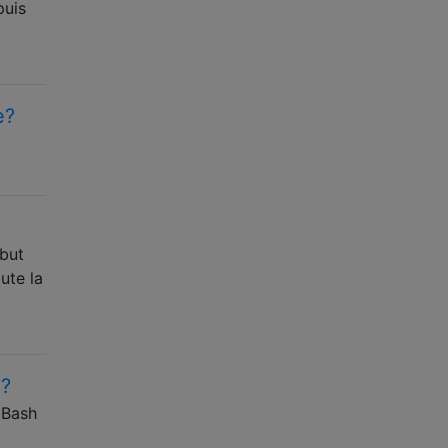
puis
e?
ébut
ute la
g?
t Bash