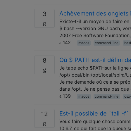
Achèvement des onglets i
3
Existe-t-il un moyen de faire en
$ bash --version GNU bash, vers
2007 Free Software Foundation, 
142
macos
command-line
bas
Où $ PATH est-il défini 
8
Je tape echo $PATHsur la ligne
/opt/local/bin:/opt/local/sbin:/Us
Je me demande où cela se prépare
dans /opt. Je ne pense pas que 
139
macos
command-line
osx
Est-il possible de `tail -f
12
Veux faire quelque chose comme 
10.6.7, ce qui fait que la queue 