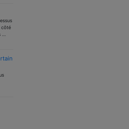
cessus
 côté
s …
rtain
us