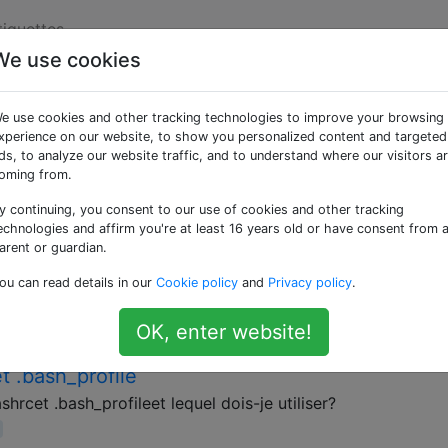
tiquettes
We use cookies
ées «bash»
e use cookies and other tracking technologies to improve your browsing
xperience on our website, to show you personalized content and targeted
 d'exploitation de type Unix du projet GNU.
ds, to analyze our website traffic, and to understand where our visitors a
oming from.
y continuing, you consent to our use of cookies and other tracking
 appropriate. $ man source No manual entry for source $ s
echnologies and affirm you're at least 16 years old or have consent from 
required source: usage: source filename [arguments] Il exi
arent or guardian.
a-t-il pas de documentation à ce sujet dans Ubuntu? Qu'est 
ou can read details in our
Cookie policy
and
Privacy policy
.
OK, enter website!
t .bash_profile
shrcet .bash_profileet lequel dois-je utiliser?