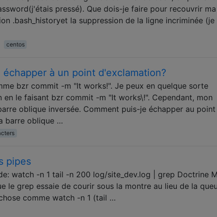
password(j'étais pressé). Que dois-je faire pour recouvrir ma
dition .bash_historyet la suppression de la ligne incriminée (je
centos
 échapper à un point d'exclamation?
mme bzr commit -m "It works!". Je peux en quelque sorte
 en le faisant bzr commit -m "It works\!". Cependant, mon
 barre oblique inversée. Comment puis-je échapper au point
a barre oblique …
cters
s pipes
: watch -n 1 tail -n 200 log/site_dev.log | grep Doctrine 
e le grep essaie de courir sous la montre au lieu de la queue
 chose comme watch -n 1 (tail …