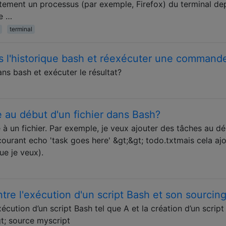
ement un processus (par exemple, Firefox) du terminal de
re …
terminal
 l'historique bash et réexécuter une command
ans bash et exécuter le résultat?
 au début d'un fichier dans Bash?
e à un fichier. Par exemple, je veux ajouter des tâches au d
 courant echo 'task goes here' &gt;&gt; todo.txtmais cela ajo
que je veux).
ntre l'exécution d'un script Bash et son sourcin
exécution d’un script Bash tel que A et la création d’un scrip
gt; source myscript