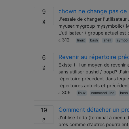
chown ne change pas de 
9
J'essaie de changer l'utilisate
myuser:mygroup mysymbolic/ Mai
L'utilisateur / groupe actuel est
312
linux
bash
shell
symboli
Revenir au répertoire pré
6
Existe-t-il un moyen de revenir 
sans utiliser pushd / popd? J'a
répertoire précédent dans lequel
répertoires actuels et précédents
306
linux
command-line
bash
Comment détacher un pro
19
J'utilise Tilda (terminal à men
près comme d'autres pourraient 