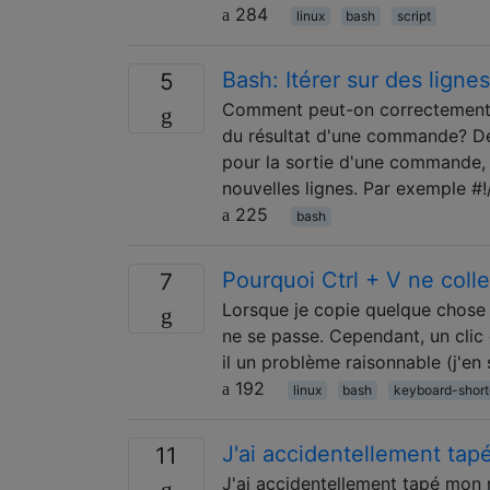
284
linux
bash
script
Bash: Itérer sur des ligne
5
Comment peut-on correctement pa
du résultat d'une commande? Déf
pour la sortie d'une commande, 
nouvelles lignes. Par exemple #!
225
bash
Pourquoi Ctrl + V ne colle
7
Lorsque je copie quelque chose 
ne se passe. Cependant, un clic d
il un problème raisonnable (j'en
192
linux
bash
keyboard-short
J'ai accidentellement ta
11
J'ai accidentellement tapé mon