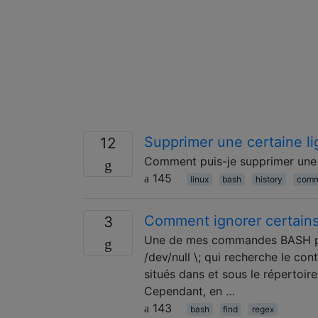
Supprimer une certaine li
12
Comment puis-je supprimer une 
145
linux
bash
history
comm
Comment ignorer certains 
3
Une de mes commandes BASH préfé
/dev/null \; qui recherche le con
situés dans et sous le répertoire
Cependant, en …
143
bash
find
regex