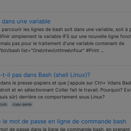
s dans une variable
rcourir les lignes de bash soit dans une variable, soit à p
inir simplement la variable IFS sur une nouvelle ligne fonc
mais pas pour le traitement d'une variable contenant de
/bin/bash list="One\ntwo\nthree\nfour" #Print …
-t-il pas dans Bash (shell Linux)?
dans le presse-papiers et que j'appuie sur Ctrl+ Vdans Bash
roit et en sélectionnant Coller fait le travail. Pourquoi? Exi
 suis sûr) derrière ce comportement sous Linux?
cuts
copy-paste
pé le mot de passe en ligne de commande bash
 mot de passe dans la ligne de commande bash, en prenant 