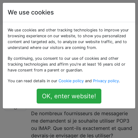
Utilisateurs
Étiquettes
We use cookies
Account
d'ordinateur
We use cookies and other tracking technologies to improve your
Questions marquées
browsing experience on our website, to show you personalized
content and targeted ads, to analyze our website traffic, and to
understand where our visitors are coming from.
«pop3»
By continuing, you consent to our use of cookies and other
tracking technologies and affirm you're at least 16 years old or
POP3 signifie Post Office Protocol utilisé par les
have consent from a parent or guardian.
clients de messagerie pour récupérer des messages à
You can read details in our
Cookie policy
and
Privacy policy
.
partir d'un serveur de messagerie distant.
Quelles sont les différences entre
9
OK, enter website!
POP3 et IMAP?
De nombreux fournisseurs de messagerie
me demandent si je souhaite utiliser POP3
ou IMAP. Que sont-ils exactement et quand
devrais-je envisager de les utiliser?