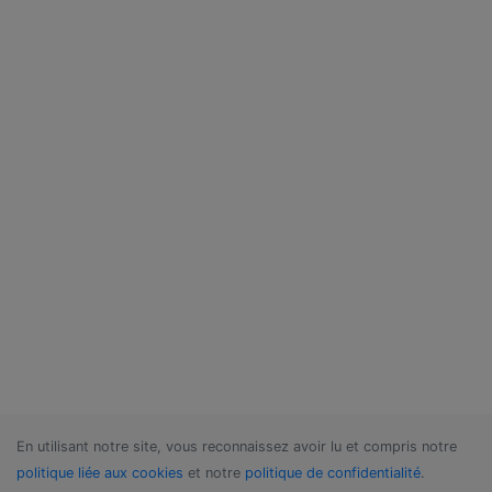
service auth {

  unix_listener /var/spool/postfix/private/
    group = postfix

    mode = 0660

    user = postfix

  }

  unix_listener auth-master {

    mode = 0600

    user = mailuser

  }

}

service imap-login {

  chroot = login

  user = dovecot

}

service pop3-login {

  chroot = login

  user = dovecot

}

En utilisant notre site, vous reconnaissez avoir lu et compris notre
politique liée aux cookies
ssl_ca = </etc/ssl-keys/my-required-Positiv
et notre
politique de confidentialité
.