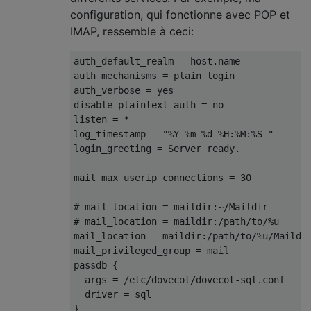
configuration, qui fonctionne avec POP et
IMAP, ressemble à ceci:
auth_default_realm = host.name

auth_mechanisms = plain login

auth_verbose = yes

disable_plaintext_auth = no

listen = *

log_timestamp = "%Y-%m-%d %H:%M:%S "

login_greeting = Server ready.

mail_max_userip_connections = 30

# mail_location = maildir:~/Maildir

# mail_location = maildir:/path/to/%u

mail_location = maildir:/path/to/%u/Maildir
mail_privileged_group = mail

passdb {

  args = /etc/dovecot/dovecot-sql.conf

  driver = sql

}
