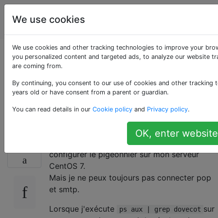
Utilisateurs
Étiquettes
We use cookies
Account
d'ordinateur
We use cookies and other tracking technologies to improve your bro
pigeonnier: pop et
you personalized content and targeted ads, to analyze our website tra
are coming from.
smtp ne fonctionne
By continuing, you consent to our use of cookies and other tracking t
years old or have consent from a parent or guardian.
pas
You can read details in our
Cookie policy
and
Privacy policy
.
OK, enter website
Je ne fais que suivre ce
lien
pour essayer de
0
configurer le pigeonnier sur mon serveur
CentOS 7.
Mais je ne peux toujours pas connecter pop
et smtp.
Lorsque j'exécute
sur
ps aux | grep dovecot