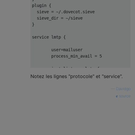
plugin {

  sieve = ~/.dovecot.sieve

  sieve_dir = ~/sieve

}

service lmtp {

        user=mailuser

        process_min_avail = 5

        inet_listener lmtp {

                address=127.0.0.1

Notez les lignes "protocole" et "service".
                port = 24

                }

—
Davidgo
source
        unix_listener lmtp {

                # mode=666

                }

        }

protocols = imap pop3 sieve lmtp
