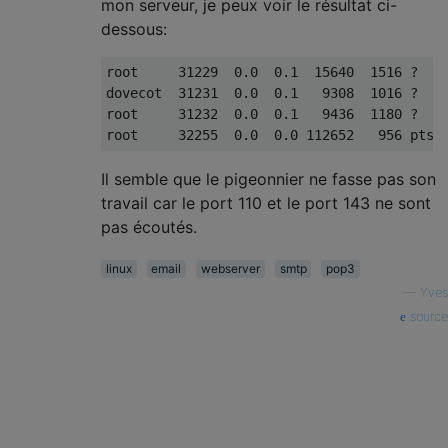
mon serveur, je peux voir le résultat ci-
dessous:
root     31229  0.0  0.1  15640  1516 ?    
dovecot  31231  0.0  0.1   9308  1016 ?    
root     31232  0.0  0.1   9436  1180 ?    
Il semble que le pigeonnier ne fasse pas son
travail car le port 110 et le port 143 ne sont
pas écoutés.
linux
email
webserver
smtp
pop3
—
Yves
source