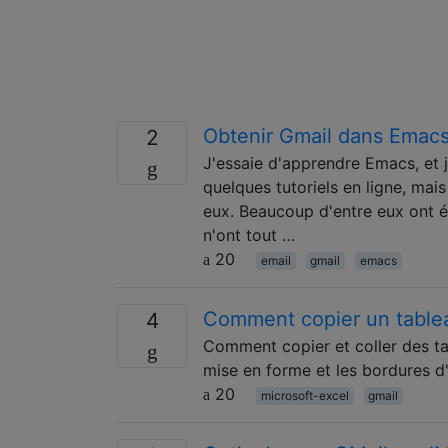
Obtenir Gmail dans Emac
2
J'essaie d'apprendre Emacs, et je
quelques tutoriels en ligne, mai
eux. Beaucoup d'entre eux ont én
n'ont tout …
20
email
gmail
emacs
Comment copier un tablea
4
Comment copier et coller des tab
mise en forme et les bordures d'
20
microsoft-excel
gmail