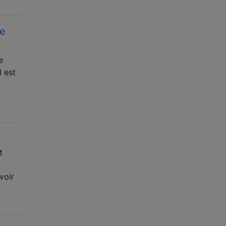
de
e
l est
r
t
voir