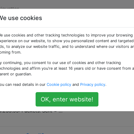
tiquettes
We use cookies
ées «gmail»
e use cookies and other tracking technologies to improve your browsing
xperience on our website, to show you personalized content and targeted
e. Voir d'abord WebApps.StackExchange.com car c'est là qu'
ds, to analyze our website traffic, and to understand where our visitors a
ent de bureau
oming from.
y continuing, you consent to our use of cookies and other tracking
'envoyer un courrier électronique à l'adresse
echnologies and affirm you're at least 16 years old or have consent from 
5.235.55?
arent or guardian.
ail.com. Cela me montre: C:\Windows\system32&gt;ping
ou can read details in our
Cookie policy
and
Privacy policy
.
.125.235.55] with 32 bytes of data: Reply from 74.125.235
ly from 74.125.235.55: bytes=32 time=6ms TTL=56 Reply
OK, enter website!
6ms TTL=56 Reply from 74.125.235.55: bytes=32 time=21
25.235.55: Packets: Sent = …