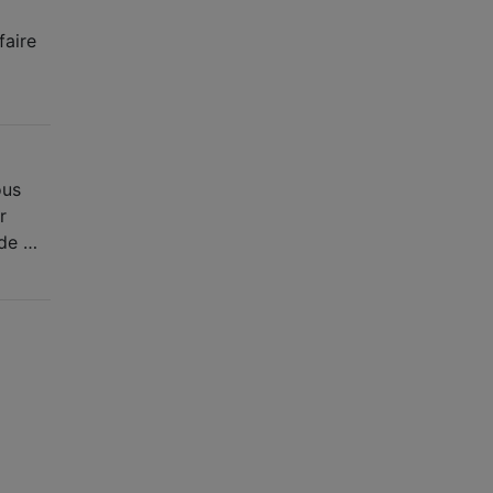
faire
ous
r
 de …