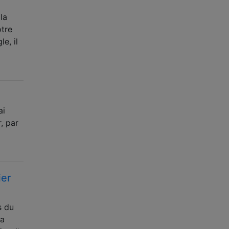
la
otre
e, il
ai
, par
ier
s du
la