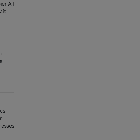
er All
aît
n
s
]
ous
r
dresses