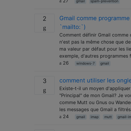
27
gmail
spam-prevention
Gmail comme programme d
2
`mailto:`)
Comment définir Gmail comme c
n'est pas la même chose que de d
ma valeur par défaut pour les li
exemple, d'autres programmes 
26
windows-7
gmail
comment utiliser les ong
3
Existe-t-il un moyen d'applique
"Principal" de mon Gmail? Je vou
comme Mutt ou Gnus ou Wanderl
les messages que Gmail a filtrés
24
gmail
imap
mutt
gmail-i