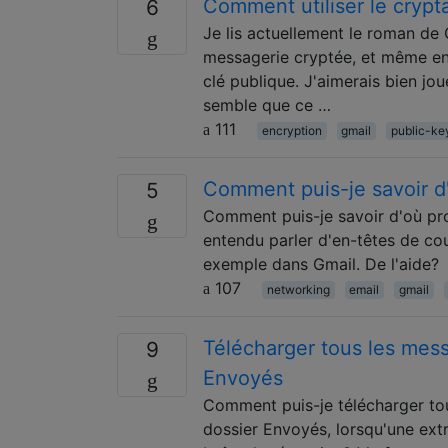
Comment utiliser le cryp
6
Je lis actuellement le roman de 
messagerie cryptée, et même en
clé publique. J'aimerais bien jou
semble que ce …
111
encryption
gmail
public-ke
Comment puis-je savoir d'
5
Comment puis-je savoir d'où prov
entendu parler d'en-têtes de cour
exemple dans Gmail. De l'aide?
107
networking
email
gmail
Télécharger tous les mess
9
Envoyés
Comment puis-je télécharger to
dossier Envoyés, lorsqu'une ext