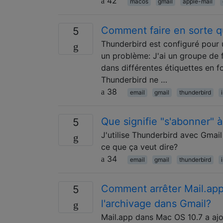
42
macos
gmail
apple-mail
Comment faire en sorte qu
5
Thunderbird est configuré pour 
un problème: J'ai un groupe de f
dans différentes étiquettes en f
Thunderbird ne …
38
email
gmail
thunderbird
Que signifie "s'abonner" 
5
J'utilise Thunderbird avec Gmail 
ce que ça veut dire?
34
email
gmail
thunderbird
Comment arrêter Mail.app
5
l'archivage dans Gmail?
Mail.app dans Mac OS 10.7 a ajo