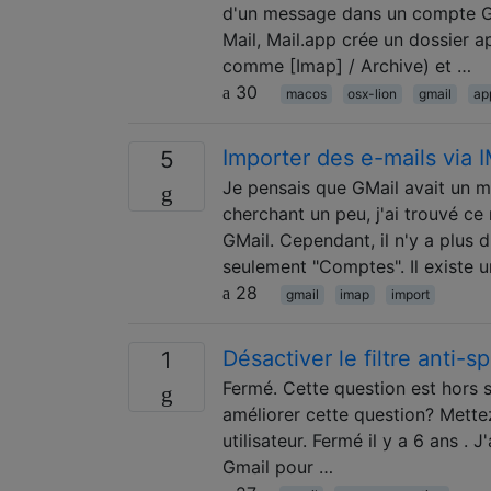
d'un message dans un compte Gma
Mail, Mail.app crée un dossier a
comme [Imap] / Archive) et …
30
macos
osx-lion
gmail
ap
Importer des e-mails via
5
Je pensais que GMail avait un m
cherchant un peu, j'ai trouvé c
GMail. Cependant, il n'y a plus 
seulement "Comptes". Il existe 
28
gmail
imap
import
Désactiver le filtre anti-
1
Fermé. Cette question est hors s
améliorer cette question? Mettez 
utilisateur. Fermé il y a 6 ans . 
Gmail pour …