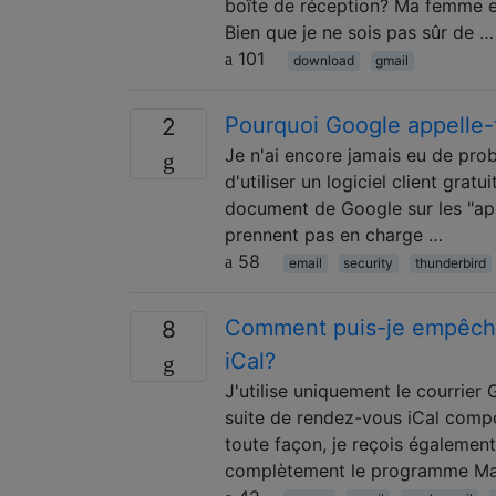
boîte de réception? Ma femme 
Bien que je ne sois pas sûr de …
101
download
gmail
Pourquoi Google appelle-
2
Je n'ai encore jamais eu de pro
d'utiliser un logiciel client gra
document de Google sur les "appl
prennent pas en charge …
58
email
security
thunderbird
Comment puis-je empêcher
8
iCal?
J'utilise uniquement le courrier 
suite de rendez-vous iCal compo
toute façon, je reçois également
complètement le programme Mai