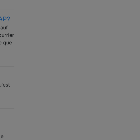
MAP?
sauf
urrier
le que
u'est-
ge