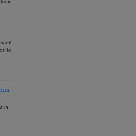
Gmail.
sayant
on le
ous
à la
e