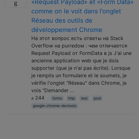
«Request Payload» et «Form Data»
comme on le voit dans l'onglet
Réseau des outils de
développement Chrome
На этот вопрос есть ответы на Stack
Overflow на рurredом : чем отличается
Request Payload от FormData в js J'ai une
ancienne application web que je dois
supporter (que je n'ai pas écrite). Lorsque
je remplis un formulaire et le soumets, je
vérifie l'onglet "Réseau" dans Chrome, je
vois "Demander …
244
forms
http
rest
post
google-chrome-devtools