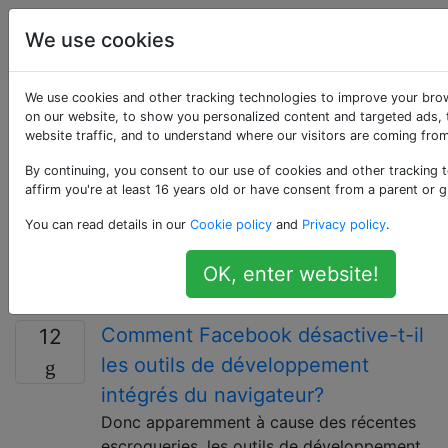
La
Étiquettes
We use cookies
Account
programmation
We use cookies and other tracking technologies to improve your bro
Questions marquées
on our website, to show you personalized content and targeted ads, 
website traffic, and to understand where our visitors are coming from
«google-chrome-
By continuing, you consent to our use of cookies and other tracking 
affirm you're at least 16 years old or have consent from a parent or g
devtools»
You can read details in our
Cookie policy
and
Privacy policy
.
Chrome DevTools sont les outils de développement
OK, enter website!
Web intégrés à Google Chrome.
Comment Facebook désactive-t-il
12
les outils de développement
intégrés du navigateur?
Donc apparemment à cause des récentes
escroqueries, les outils de développement