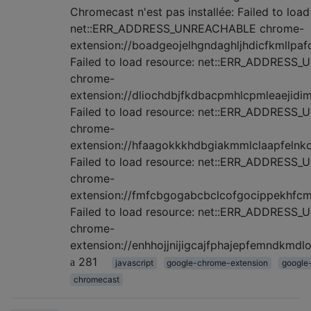
Chromecast n'est pas installée: Failed to load
net::ERR_ADDRESS_UNREACHABLE chrome-
extension://boadgeojelhgndaghljhdicfkmllpafd
Failed to load resource: net::ERR_ADDRES
chrome-
extension://dliochdbjfkdbacpmhlcpmleaejidim
Failed to load resource: net::ERR_ADDRES
chrome-
extension://hfaagokkkhdbgiakmmlclaapfelnko
Failed to load resource: net::ERR_ADDRES
chrome-
extension://fmfcbgogabcbclcofgocippekhfcmg
Failed to load resource: net::ERR_ADDRES
chrome-
extension://enhhojjnijigcajfphajepfemndkmdlo
281
javascript
google-chrome-extension
google
chromecast