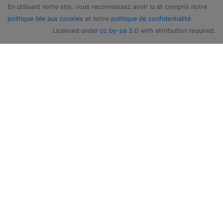
En utilisant notre site, vous reconnaissez avoir lu et compris notre
politique liée aux cookies
et notre
politique de confidentialité
.
Licensed under
cc by-sa 3.0
with attribution required.