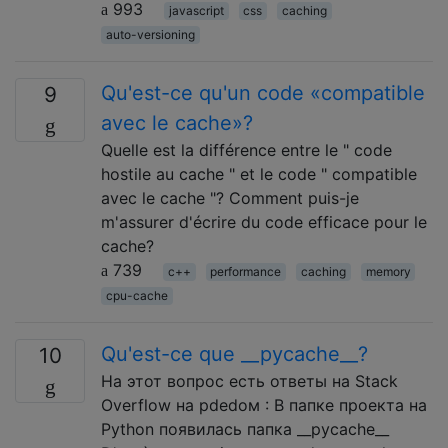
993
javascript
css
caching
auto-versioning
Qu'est-ce qu'un code «compatible
9
avec le cache»?
Quelle est la différence entre le " code
hostile au cache " et le code " compatible
avec le cache "? Comment puis-je
m'assurer d'écrire du code efficace pour le
cache?
739
c++
performance
caching
memory
cpu-cache
Qu'est-ce que __pycache__?
10
На этот вопрос есть ответы на Stack
Overflow на рdedом : В папке проекта на
Python появилась папка __pycache__