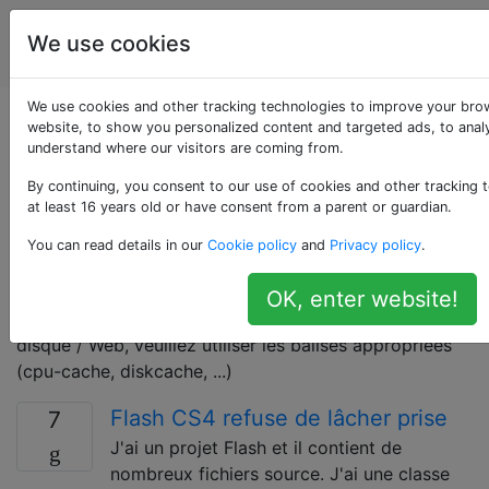
La
Étiquettes
We use cookies
Account
programmation
We use cookies and other tracking technologies to improve your bro
Questions marquées
website, to show you personalized content and targeted ads, to analy
understand where our visitors are coming from.
«caching»
By continuing, you consent to our use of cookies and other tracking 
at least 16 years old or have consent from a parent or guardian.
Un cache est un mécanisme pour stocker
You can read details in our
Cookie policy
and
Privacy policy
.
temporairement (mise en cache) des données
localement afin de réduire le temps d'accès aux
OK, enter website!
données stockées loin. Pour la navigation CPU /
disque / Web, veuillez utiliser les balises appropriées
(cpu-cache, diskcache, ...)
Flash CS4 refuse de lâcher prise
7
J'ai un projet Flash et il contient de
nombreux fichiers source. J'ai une classe