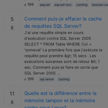
199
asp.net
asp.net-mvc
caching
browser-ca
Comment puis-je effacer le cache
5
de requêtes SQL Server?
J'ai une requête simple en cours
d'exécution contre SQL Server 2005
SELECT * FROM Table WHERE Col =
'someval' La première fois que j'exécute la
requête peut prendre &gt; 15 secs . Les
exécutions suivantes sont de retour &lt; 1
sec. Comment puis-je faire en sorte que
SQL Server 2005 …
199
sql-server
caching
Quelle est la différence entre la
11
mémoire tampon et la mémoire
cache sous Linux?