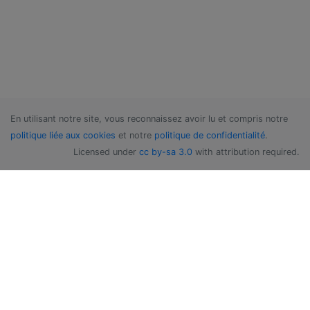
En utilisant notre site, vous reconnaissez avoir lu et compris notre
politique liée aux cookies
et notre
politique de confidentialité
.
Licensed under
cc by-sa 3.0
with attribution required.