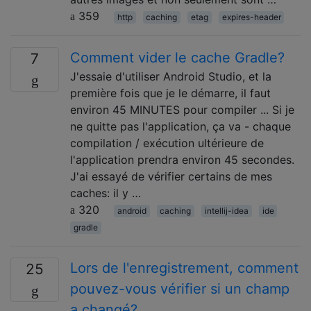
359
http
caching
etag
expires-header
Comment vider le cache Gradle?
7
J'essaie d'utiliser Android Studio, et la
première fois que je le démarre, il faut
environ 45 MINUTES pour compiler ... Si je
ne quitte pas l'application, ça va - chaque
compilation / exécution ultérieure de
l'application prendra environ 45 secondes.
J'ai essayé de vérifier certains de mes
caches: il y …
320
android
caching
intellij-idea
ide
gradle
Lors de l'enregistrement, comment
25
pouvez-vous vérifier si un champ
a changé?