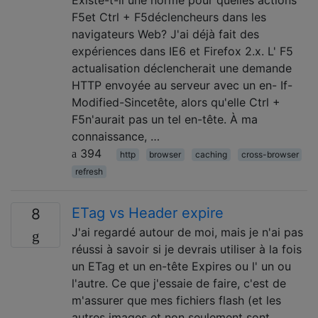
Existe-t-il une norme pour quelles actions
F5et Ctrl + F5déclencheurs dans les
navigateurs Web? J'ai déjà fait des
expériences dans IE6 et Firefox 2.x. L' F5
actualisation déclencherait une demande
HTTP envoyée au serveur avec un en- If-
Modified-Sincetête, alors qu'elle Ctrl +
F5n'aurait pas un tel en-tête. À ma
connaissance, …
394
http
browser
caching
cross-browser
refresh
ETag vs Header expire
8
J'ai regardé autour de moi, mais je n'ai pas
réussi à savoir si je devrais utiliser à la fois
un ETag et un en-tête Expires ou l' un ou
l'autre. Ce que j'essaie de faire, c'est de
m'assurer que mes fichiers flash (et les
autres images et non seulement sont …