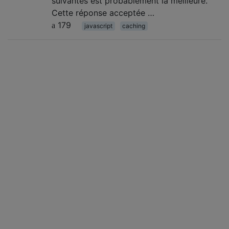
suivantes est probablement la meilleure.
Cette réponse acceptée …
179
javascript
caching