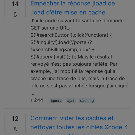
Empêcher la réponse jload de
14
.load d'être mise en cache
J'ai le code suivant faisant une demande
GET sur une URL:
$('#searchButton').click(function() {
$('#inquiry').load('/portal/?
f=searchBilling&amp;pid=' +
$('#query').val()); }); Mais le résultat
renvoyé n'est pas toujours reflété. Par
exemple, j'ai modifié la réponse qui a
craché une trace de pile, mais la trace de
pile ne s'est pas affichée lorsque j'ai cliqué
…
244
jquery
ajax
caching
Comment vider les caches et
12
nettoyer toutes les cibles Xcode 4