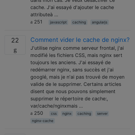
dans mon cas. Je veux désactiver ce
cache. J'ai essayé d'ajouter le cache
attributeà …
251
javascript
caching
angularjs
Comment vider le cache de nginx?
22
J'utilise nginx comme serveur frontal, j'ai
modifié les fichiers CSS, mais nginx sert
toujours les anciens. J'ai essayé de
redémarrer nginx, sans succès et j'ai
googlé, mais je n'ai pas trouvé de moyen
valide de le supprimer. Certains articles
disent que nous pouvons simplement
supprimer le répertoire de cache:,
var/cache/nginxmais …
250
css
nginx
caching
server
nginx-cache