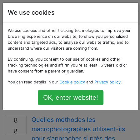
La
Étiquettes
We use cookies
Account
photographie
We use cookies and other tracking technologies to improve your
Questions marquées
browsing experience on our website, to show you personalized
content and targeted ads, to analyze our website traffic, and to
understand where our visitors are coming from.
«macro»
By continuing, you consent to our use of cookies and other
tracking technologies and affirm you're at least 16 years old or
La macro photographie est un domaine spécialisé
have consent from a parent or guardian.
traitant généralement de très petits sujets. Il existe
You can read details in our
Cookie policy
and
Privacy policy
.
également des «objectifs macro» qui sont conçus en
tenant compte de la macro photographie et des
OK, enter website!
alternatives à moindre coût telles que des filtres de
près et des tubes d'extension.
Quelles méthodes les
8
macrophotographes utilisent-ils
pour s'approcher si près des