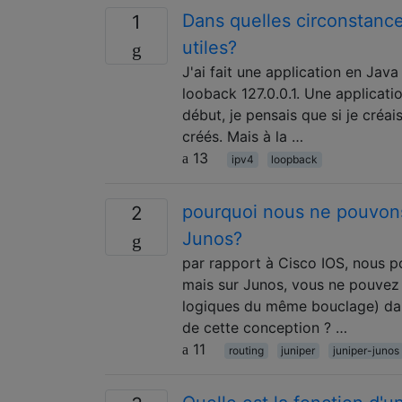
Dans quelles circonstance
1
utiles?
J'ai fait une application en Java
looback 127.0.0.1. Une applicat
début, je pensais que si je créa
créés. Mais à la …
13
ipv4
loopback
pourquoi nous ne pouvons
2
Junos?
par rapport à Cisco IOS, nous p
mais sur Junos, vous ne pouvez
logiques du même bouclage) dans
de cette conception ? …
11
routing
juniper
juniper-junos