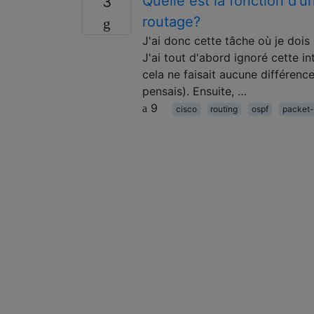
Quelle est la fonction d'
3
routage?
J'ai donc cette tâche où je dois
J'ai tout d'abord ignoré cette i
cela ne faisait aucune différence
pensais). Ensuite, …
9
cisco
routing
ospf
packet-