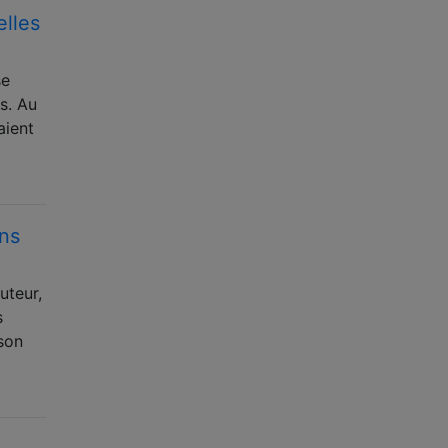
elles
se
s. Au
aient
ans
uteur,
s
son