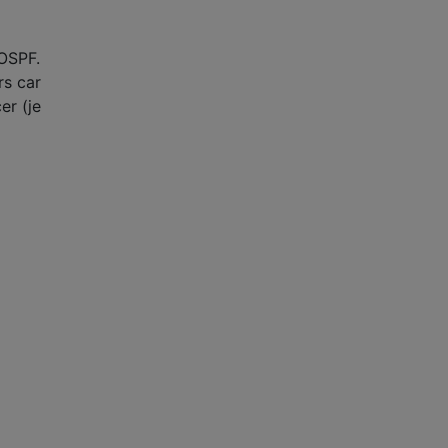
e
 OSPF.
rs car
er (je