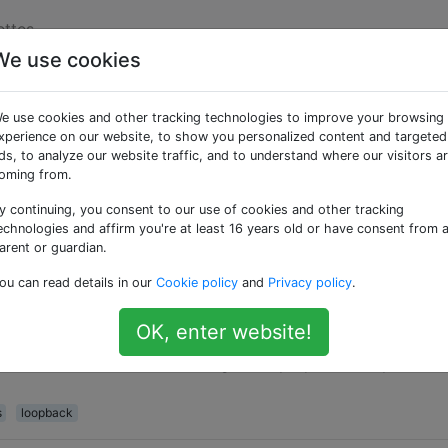
ettes
We use cookies
ées «loopback»
e use cookies and other tracking technologies to improve your browsing
xperience on our website, to show you personalized content and targeted
age IPv4 est-elle affectée à localhost?
ds, to analyze our website traffic, and to understand where our visitors a
oming from.
dresses IPv4 est-elle attribuée à localhost( 127.0.0.0via
y continuing, you consent to our use of cookies and other tracking
echnologies and affirm you're at least 16 years old or have consent from 
arent or guardian.
ou can read details in our
Cookie policy
and
Privacy policy
.
entre 0.0.0.0 et une adresse IP de bouclage?
 : L'adresse IP 0.0.0.0 , l'adresse la plus basse, est utilisé
OK, enter website!
. Cela signifie «ce réseau» ou «cet hôte». ... Toutes les adr
 réservées aux tests de bouclage. Les paquets envoyés à ce
s
loopback