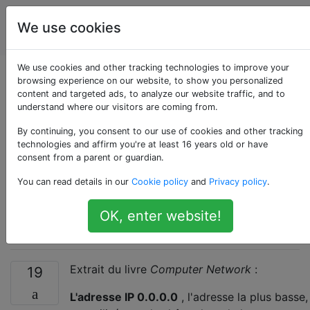
Ingénierie
Étiquettes
We use cookies
Account
de réseau
We use cookies and other tracking technologies to improve your
Quelle est la
browsing experience on our website, to show you personalized
content and targeted ads, to analyze our website traffic, and to
understand where our visitors are coming from.
différence entre
By continuing, you consent to our use of cookies and other tracking
0.0.0.0 et une
technologies and affirm you're at least 16 years old or have
consent from a parent or guardian.
adresse IP de
You can read details in our
Cookie policy
and
Privacy policy
.
bouclage?
OK, enter website!
Extrait du livre
Computer Network
:
19
L'adresse IP 0.0.0.0
, l'adresse la plus basse,