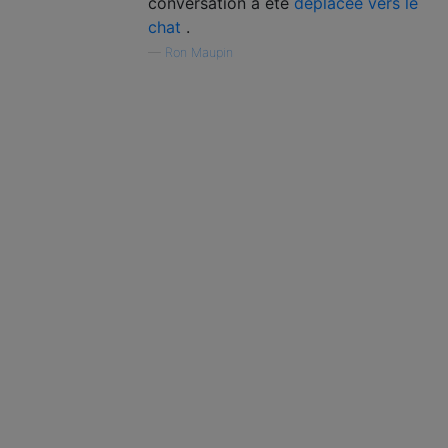
conversation a été
déplacée vers le
chat
.
—
Ron Maupin