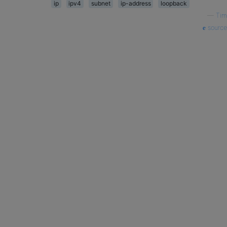
ip
ipv4
subnet
ip-address
loopback
—
Tim
source