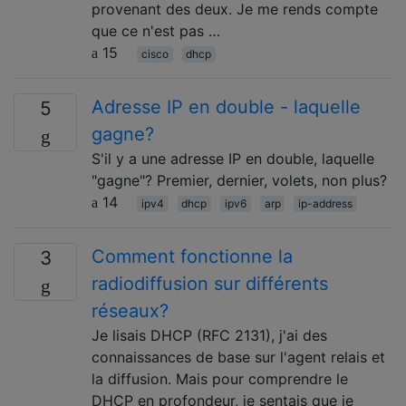
provenant des deux. Je me rends compte
que ce n'est pas …
15
cisco
dhcp
Adresse IP en double - laquelle
5
gagne?
S'il y a une adresse IP en double, laquelle
"gagne"? Premier, dernier, volets, non plus?
14
ipv4
dhcp
ipv6
arp
ip-address
Comment fonctionne la
3
radiodiffusion sur différents
réseaux?
Je lisais DHCP (RFC 2131), j'ai des
connaissances de base sur l'agent relais et
la diffusion. Mais pour comprendre le
DHCP en profondeur, je sentais que je