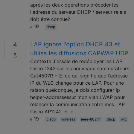
après les deux opérations précédentes,
l'adresse du serveur DHCP / serveur relais
doit être connue?
19
dhcp
LAP ignore l'option DHCP 43 et
4
utilise les diffusions CAPWAP UDP
Contexte J'essaie de redéployer les LAP
Cisco 1242 sur les nouveaux commutateurs
Cat4507R + E, ce qui signifie que l'adresse
IP du WLC change pour ce LAP. Pour une
raison quelconque, je dois configurer ip
helper-addressessur mon vlan LWAP pour
relancer la communication entre mes LAP
Cisco AP1242 et le …
19
cisco
wireless
ieee-802.11
dhcp
wlc