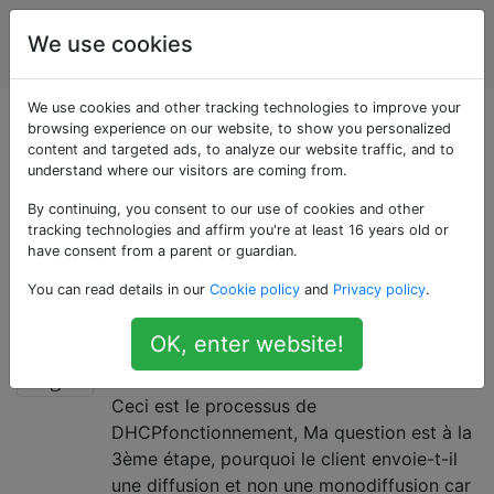
Ingénierie
Étiquettes
We use cookies
Account
de réseau
We use cookies and other tracking technologies to improve your
Questions marquées
browsing experience on our website, to show you personalized
content and targeted ads, to analyze our website traffic, and to
understand where our visitors are coming from.
«dhcp»
By continuing, you consent to our use of cookies and other
tracking technologies and affirm you're at least 16 years old or
Pour des questions sur DHCP en relation avec les
have consent from a parent or guardian.
périphériques réseau. Par exemple, vous configurez
You can read details in our
Cookie policy
and
Privacy policy
.
DHCP sur un commutateur de couche 3.
Pourquoi la diffusion est-elle
3
OK, enter website!
utilisée à l'étape DHCPREQUEST?
Ceci est le processus de
DHCPfonctionnement, Ma question est à la
3ème étape, pourquoi le client envoie-t-il
une diffusion et non une monodiffusion car