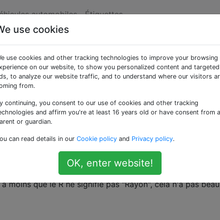
véhicules automobiles
Étiquettes
We use cookies
ées «rims»
e use cookies and other tracking technologies to improve your browsing
xperience on our website, to show you personalized content and targeted
ranges sur les jantes après la visite de l'atelie
ds, to analyze our website traffic, and to understand where our visitors a
oming from.
ntes après avoir amené mon vélo dans un atelier de réparat
y continuing, you consent to our use of cookies and other tracking
echnologies and affirm you're at least 16 years old or have consent from 
e c'est et comment les supprimer?
arent or guardian.
ou can read details in our
Cookie policy
and
Privacy policy
.
lles étiquetées «R16» alors que le 16 "est réell
OK, enter website!
 à moins que le R ne signifie pas "Rayon", cela n'a pas bea