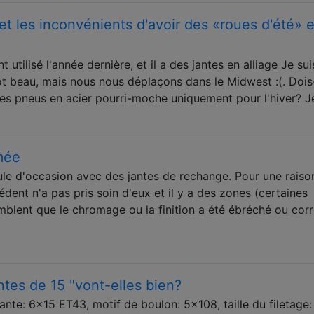
et les inconvénients d'avoir des «roues d'été» e
utilisé l'année dernière, et il a des jantes en alliage Je suis
ôt beau, mais nous nous déplaçons dans le Midwest :(. Dois
des pneus en acier pourri-moche uniquement pour l'hiver? J
mée
le d'occasion avec des jantes de rechange. Pour une raiso
édent n'a pas pris soin d'eux et il y a des zones (certaines
blent que le chromage ou la finition a été ébréché ou cor
tes de 15 "vont-elles bien?
Jante: 6x15 ET43, motif de boulon: 5x108, taille du filetage