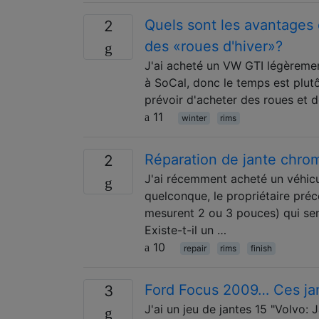
Quels sont les avantages 
2
des «roues d'hiver»?
J'ai acheté un VW GTI légèrement 
à SoCal, donc le temps est plut
prévoir d'acheter des roues et 
11
winter
rims
Réparation de jante chro
2
J'ai récemment acheté un véhicu
quelconque, le propriétaire préc
mesurent 2 ou 3 pouces) qui sem
Existe-t-il un …
10
repair
rims
finish
Ford Focus 2009… Ces jan
3
J'ai un jeu de jantes 15 "Volvo: 