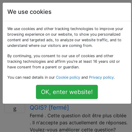
Systèmes
Étiquettes
We use cookies
d'information
Account
géographique
We use cookies and other tracking technologies to improve your
browsing experience on our website, to show you personalized
Questions marquées
content and targeted ads, to analyze our website traffic, and to
understand where our visitors are coming from.
«editing»
By continuing, you consent to our use of cookies and other
tracking technologies and affirm you're at least 16 years old or
have consent from a parent or guardian.
La mise à jour est le processus de modification de la
You can read details in our
Cookie policy
and
Privacy policy
.
géométrie des entités, des emplacements et des
attributs des données spatiales.
OK, enter website!
Vous utilisez l'éditeur de sommets
2
QGIS? [fermé]
Fermé . Cette question doit être plus ciblée
. Il n'accepte pas actuellement de réponses.
Voulez-vous améliorer cette question?