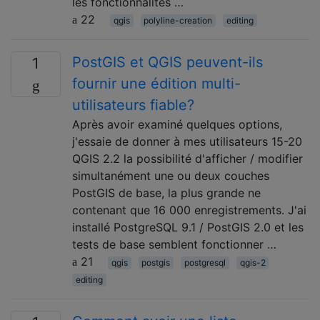
les fonctionnalités …
22
qgis
polyline-creation
editing
PostGIS et QGIS peuvent-ils
1
fournir une édition multi-
utilisateurs fiable?
Après avoir examiné quelques options,
j'essaie de donner à mes utilisateurs 15-20
QGIS 2.2 la possibilité d'afficher / modifier
simultanément une ou deux couches
PostGIS de base, la plus grande ne
contenant que 16 000 enregistrements. J'ai
installé PostgreSQL 9.1 / PostGIS 2.0 et les
tests de base semblent fonctionner …
21
qgis
postgis
postgresql
qgis-2
editing