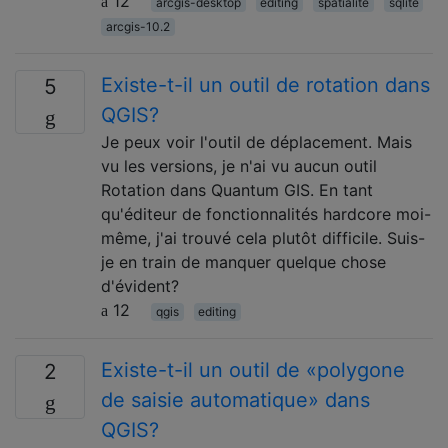
12
arcgis-desktop
editing
spatialite
sqlite
arcgis-10.2
Existe-t-il un outil de rotation dans
5
QGIS?
Je peux voir l'outil de déplacement. Mais
vu les versions, je n'ai vu aucun outil
Rotation dans Quantum GIS. En tant
qu'éditeur de fonctionnalités hardcore moi-
même, j'ai trouvé cela plutôt difficile. Suis-
je en train de manquer quelque chose
d'évident?
12
qgis
editing
Existe-t-il un outil de «polygone
2
de saisie automatique» dans
QGIS?