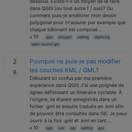
dessous. Existe-t-il un moyen de le faire
dans QGIS (ou tout autre f / oss)? Ou
comment puis-je améliorer mon dessin
polygonal pour m'assurer par exemple que
chaque bâtiment est composé …
10
qgis
polygon
editing
digitizing
open-source-gis
Pourquoi ne puis-je pas modifier
2
les couches KML / GML?
Débutant ici confus par ma première
expérience dans QGIS J'ai une poignée de
lignes définissant un itinéraire cyclable. À
l'origine, ils étaient enregistrés dans un
fichier .gml et ensuite traduits en .kml afin
de pouvoir être consultés dans GE. Je peux
ouvrir à la fois .gml et .kml en tant …
10
qgis
kml
ogr
editing
gml