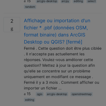
15
arcgis-desktop
arcpy
editing
select
random
Affichage ou importation d'un
2
fichier * .pbf (données OSM,
format binaire) dans ArcGIS
Desktop ou QGIS? [fermé]
Fermé . Cette question doit être plus ciblée
. Il n'accepte pas actuellement les
réponses. Voulez-vous améliorer cette
question? Mettez à jour la question afin
qu'elle se concentre sur un problème
uniquement en modifiant ce message .
Fermé il y a 3 mois . Comment afficher ou
importer un fichier …
15
qgis
arcgis-desktop
openstreetmap
editing