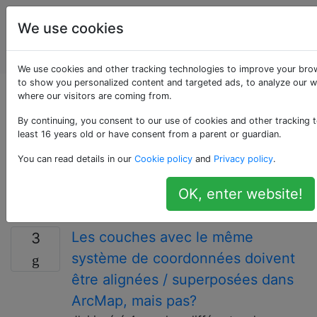
Systèmes
Étiquettes
We use cookies
d'information
Account
géographique
We use cookies and other tracking technologies to improve your bro
to show you personalized content and targeted ads, to analyze our we
Questions marquées
where our visitors are coming from.
By continuing, you consent to our use of cookies and other tracking t
«arcmap»
least 16 years old or have consent from a parent or guardian.
You can read details in our
Cookie policy
and
Privacy policy
.
ArcMap est l'application principale d'ArcGIS for
Desktop et la balise pour cela (arcgis-desktop) doit
OK, enter website!
normalement être utilisée de préférence
Les couches avec le même
3
système de coordonnées doivent
être alignées / superposées dans
ArcMap, mais pas?