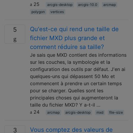
25
arcgis-desktop
arcgis-10.0
arcmap
polygon
vertices
Qu'est-ce qui rend une taille de
5
fichier MXD plus grande et
comment réduire sa taille?
Je sais que MXD contient des informations
sur les couches, la symbologie et la
configuration des outils par défaut. J'en ai
quelques-uns qui dépassent 50 Mo et
commencent à prendre un certain temps
pour se charger. Quelles sont les
principales choses qui augmenteront la
taille du fichier MXD? Y a-t-il …
24
arcmap
arcgis-desktop
mxd
file-size
Vous comptez des valeurs de
3