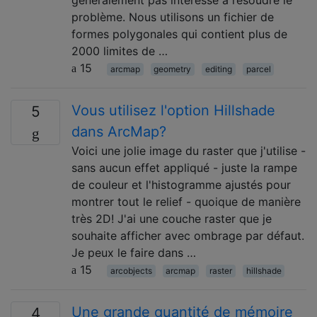
généralement pas intéressé à résoudre le
problème. Nous utilisons un fichier de
formes polygonales qui contient plus de
2000 limites de …
15
arcmap
geometry
editing
parcel
Vous utilisez l'option Hillshade
5
dans ArcMap?
Voici une jolie image du raster que j'utilise -
sans aucun effet appliqué - juste la rampe
de couleur et l'histogramme ajustés pour
montrer tout le relief - quoique de manière
très 2D! J'ai une couche raster que je
souhaite afficher avec ombrage par défaut.
Je peux le faire dans …
15
arcobjects
arcmap
raster
hillshade
Une grande quantité de mémoire
4