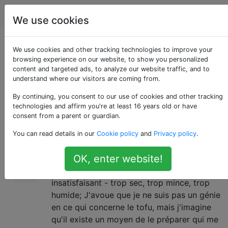
Cuisine
Étiquettes
Account
We use cookies
Comment faire frire le
We use cookies and other tracking technologies to improve your
browsing experience on our website, to show you personalized
content and targeted ads, to analyze our website traffic, and to
tofu?
understand where our visitors are coming from.
By continuing, you consent to our use of cookies and other tracking
technologies and affirm you're at least 16 years old or have
J'adore le tofu frit, mais je ne veux pas avoir
12
consent from a parent or guardian.
de friteuse chez moi (je vais trop m'en
You can read details in our
Cookie policy
and
Privacy policy
.
servir!).
OK, enter website!
J'ai essayé quelques techniques différentes
pour faire frire du tofu, mais il sort toujours
insatisfaisant - trop sec, trop mince, trop
humide; J'avoue que je ne suis pas un génie
en ce qui concerne le tofu, mais j'imagine
qu'il existe un moyen de le préparer qui me