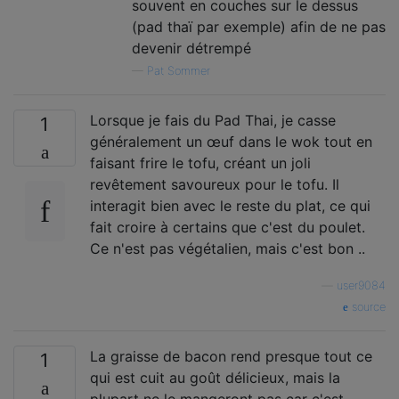
souvent en couches sur le dessus
(pad thaï par exemple) afin de ne pas
devenir détrempé
—
Pat Sommer
Lorsque je fais du Pad Thai, je casse
1
généralement un œuf dans le wok tout en
faisant frire le tofu, créant un joli
revêtement savoureux pour le tofu. Il
interagit bien avec le reste du plat, ce qui
fait croire à certains que c'est du poulet.
Ce n'est pas végétalien, mais c'est bon ..
—
user9084
source
La graisse de bacon rend presque tout ce
1
qui est cuit au goût délicieux, mais la
plupart ne le mangeront pas car c'est