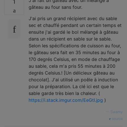
J'ai fait un gâteau avec un mélange à
1
gâteau au four sans four.
J'ai pris un grand récipient avec du sable
sec et chauffé pendant un certain temps et
ensuite j'ai gardé le bol mélangé à gâteau
dans un récipient en sable sur le sable.
Selon les spécifications de cuisson au four,
le gâteau sera fait en 35 minutes au four à
170 degrés Celsius, en mode de chauffage
au sable, cela m'a pris 55 minutes à 200
degrés Celsius.! [Un délicieux gâteau au
chocolat]. J'ai utilisé un poêle à induction
pour la préparation. La clé ici est que le
sable garde très bien la chaleur. (
https://i.stack.imgur.com/EeGtI.jpg
)
—
Swamy
source