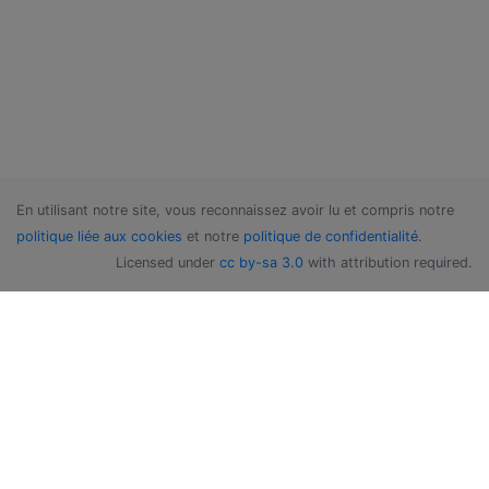
En utilisant notre site, vous reconnaissez avoir lu et compris notre
politique liée aux cookies
et notre
politique de confidentialité
.
Licensed under
cc by-sa 3.0
with attribution required.