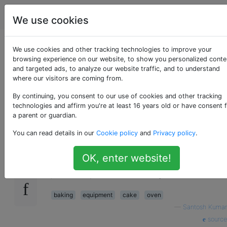
Cuisine
Étiquettes
Account
We use cookies
Est-il possible de
We use cookies and other tracking technologies to improve your
browsing experience on our website, to show you personalized conte
and targeted ads, to analyze our website traffic, and to understand
cuire un gâteau sans
where our visitors are coming from.
four?
By continuing, you consent to our use of cookies and other tracking
technologies and affirm you're at least 16 years old or have consent 
a parent or guardian.
You can read details in our
Cookie policy
and
Privacy policy
.
Je n'ai pas de four; existe-t-il un moyen de
16
simuler ce qu'un four fait avec d'autres outils
OK, enter website!
disponibles chez moi? En particulier,
j'aimerais pouvoir faire des gâteaux.
baking
equipment
cake
oven
—
Santosh Kumar
source