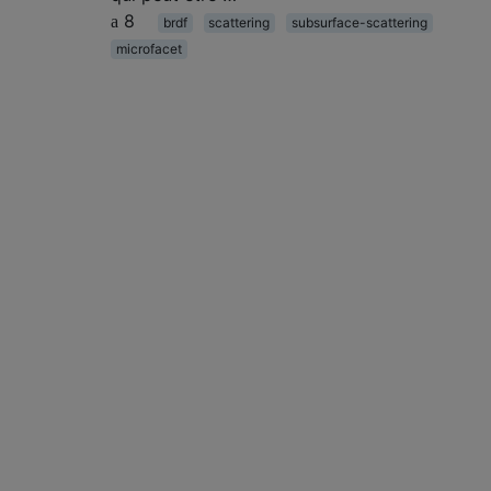
8
brdf
scattering
subsurface-scattering
microfacet