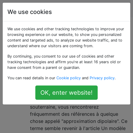
Infographie
Étiquettes
Account
We use cookies
Questions marquées
We use cookies and other tracking technologies to improve your
browsing experience on our website, to show you personalized
content and targeted ads, to analyze our website traffic, and to
«subsurface-
understand where our visitors are coming from.
scattering»
By continuing, you consent to our use of cookies and other
tracking technologies and affirm you're at least 16 years old or
have consent from a parent or guardian.
Qu'est-ce que l '«approximation
2
You can read details in our
Cookie policy
and
Privacy policy
.
dipolaire» pour la diffusion
souterraine?
OK, enter website!
Si vous lisez des articles sur la diffusion
souterraine, vous rencontrerez
fréquemment des références à quelque
chose appelé "approximation dipolaire". Ce
terme semble revenir à l'article Un modèle