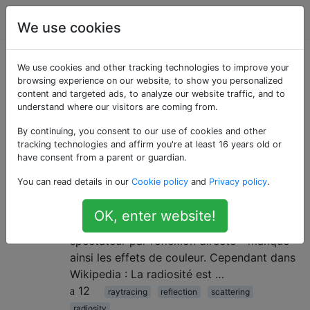
Infographie
Étiquettes
Account
We use cookies
Questions marquées
We use cookies and other tracking technologies to improve your
browsing experience on our website, to show you personalized
content and targeted ads, to analyze our website traffic, and to
«scattering»
understand where our visitors are coming from.
By continuing, you consent to our use of cookies and other
Radiosité VS traçage de rayons
1
tracking technologies and affirm you're at least 16 years old or
La radiosité est fondamentalement ce qui
have consent from a parent or guardian.
permet cela: Dans un tutoriel de l'Université
You can read details in our
Cookie policy
and
Privacy policy
.
Cornell sur la radiosité, il est mentionné
que: Une version ray-tracée de l'image
OK, enter website!
montre seulement la lumière atteignant le
spectateur par réflexion directe - manque
ainsi les effets de couleur. Cependant dans
Wikipedia : La radiosité est …
12
raytracing
reflection
scattering
radiosity