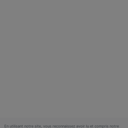
En utilisant notre site, vous reconnaissez avoir lu et compris notre