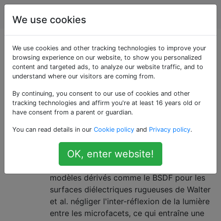
Infographie
Étiquettes
Account
We use cookies
Questions marquées
We use cookies and other tracking technologies to improve your
browsing experience on our website, to show you personalized
content and targeted ads, to analyze our website traffic, and to
«microfacet»
understand where our visitors are coming from.
By continuing, you consent to our use of cookies and other
Compensation de la perte
1
tracking technologies and affirm you're at least 16 years old or
d'énergie dans les modèles BSDF
have consent from a parent or guardian.
à microfacettes à diffusion unique
You can read details in our
Cookie policy
and
Privacy policy
.
Des modèles de surface à base de
OK, enter website!
microfacets à diffusion unique comme le
BRDF Torrance-Sparrow original ou des
modèles dérivés comme le BSDF pour les
surfaces diélectriques rugueuses de Walter
et al. négliger l'inter-réflexion de la lumière
entre les microfacets, ce qui entraîne une