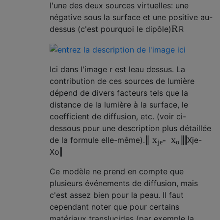
l'une des deux sources virtuelles: une
négative sous la surface et une positive au-
R
dessus (c'est pourquoi le dipôle)
R
Ici dans l'image r est leau dessus. La
contribution de ces sources de lumière
dépend de divers facteurs tels que la
distance de la lumière à la surface, le
coefficient de diffusion, etc. (voir ci-
dessous pour une description plus détaillée
∥
-
∥
x
x
de la formule elle-même).
‖
X
je
-
je
o
X
o
‖
Ce modèle ne prend en compte que
plusieurs événements de diffusion, mais
c'est assez bien pour la peau. Il faut
cependant noter que pour certains
matériaux translucides (par exemple la