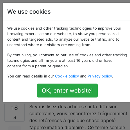
Infographie
Étiquettes
Account
We use cookies
Qu'est-ce que l
We use cookies and other tracking technologies to improve your
browsing experience on our website, to show you personalized
content and targeted ads, to analyze our website traffic, and to
'«approximation
understand where our visitors are coming from.
dipolaire» pour la
By continuing, you consent to our use of cookies and other tracking
technologies and affirm you're at least 16 years old or have
consent from a parent or guardian.
diffusion
You can read details in our
Cookie policy
and
Privacy policy
.
souterraine?
OK, enter website!
Si vous lisez des articles sur la diffusion
18
souterraine, vous rencontrerez fréquemment
des références à quelque chose appelé
"approximation dipolaire". Ce terme semble