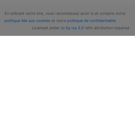
En utilisant notre site, vous reconnaissez avoir lu et compris notre
politique liée aux cookies
et notre
politique de confidentialité
.
Licensed under
cc by-sa 3.0
with attribution required.