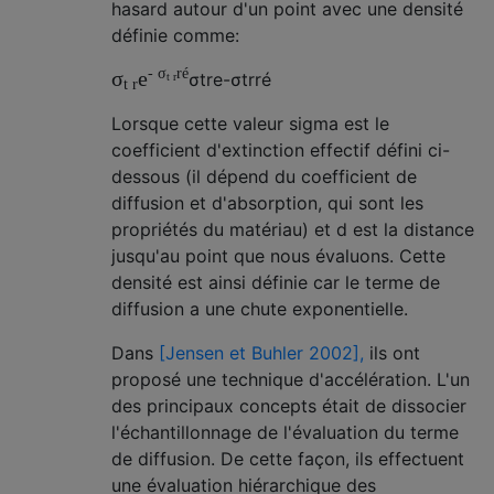
hasard autour d'un point avec une densité
définie comme:
-
ré
σ
σ
e
σ
t
r
e
-
σ
t
r
ré
t
r
t
r
Lorsque cette valeur sigma est le
coefficient d'extinction effectif défini ci-
dessous (il dépend du coefficient de
diffusion et d'absorption, qui sont les
propriétés du matériau) et d est la distance
jusqu'au point que nous évaluons. Cette
densité est ainsi définie car le terme de
diffusion a une chute exponentielle.
Dans
[Jensen et Buhler 2002],
ils ont
proposé une technique d'accélération. L'un
des principaux concepts était de dissocier
l'échantillonnage de l'évaluation du terme
de diffusion. De cette façon, ils effectuent
une évaluation hiérarchique des