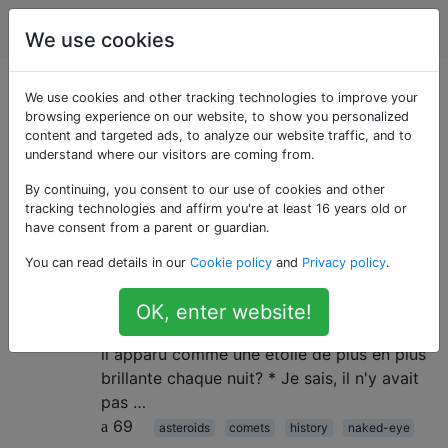
Astronomie
Étiquettes
Account
We use cookies
Questions marquées
We use cookies and other tracking technologies to improve your
browsing experience on our website, to show you personalized
content and targeted ads, to analyze our website traffic, and to
«naked-eye»
understand where our visitors are coming from.
By continuing, you consent to our use of cookies and other
Les dinosaures auraient-ils pu voir
2
tracking technologies and affirm you're at least 16 years old or
l'astéroïde qui les a tués?
have consent from a parent or guardian.
Selon Wikipédia, l’ impacteur Chicxulub
You can read details in our
Cookie policy
and
Privacy policy
.
aurait été un objet de 10 à 15 km de
diamètre. Aurait-il été visible à l' œil nu
OK, enter website!
(humain * ) avant l'impact? Et si oui, serait-
il apparu comme une étoile de plus en plus
brillante chaque nuit? * Je sais, il n'y avait
pas …
69
asteroids
comets
history
naked-eye