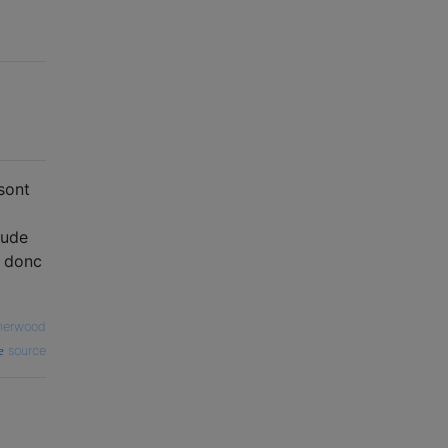
sont
tude
, donc
herwood
source