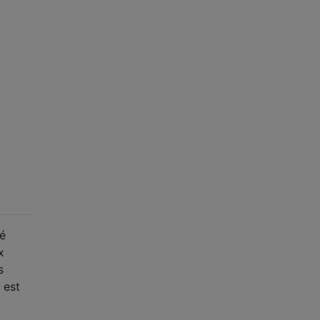
té
x
s
 est