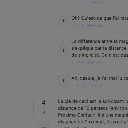
—
Sir Cumference
Oh? Qu'est-ce que j'ai rat
—
Anton Sherwood
1
La différence entre la ma
s'explique par la distance
de simplicité. Ce n'est pas
—
Anton Sherwood
Ah, désolé, je l'ai mal lu
—
Sir Cumference
La clé de ceci est la soi-disant
4
distance de 10 parsecs (environ
Proxima Centauri. Il a une magn
distance de Proxima), il serait 