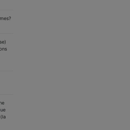
thmes?
se)
sons
ne
que
(la