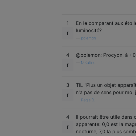
1
En le comparant aux étoile
luminosité?
—
polemon
4
@polemon: Procyon, à +0
—
MSalters
3
TIL "Plus un objet apparaît
n'a pas de sens pour moi j
—
Régis B.
4
Il pourrait être utile dan
apparente: 0,0 est la magni
nocturne, 7,0 la plus som