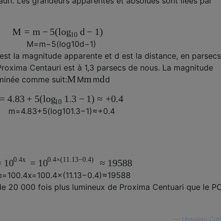
ri. Les grandeurs apparentes et absolues sont liées par
M
=
m
−
5
(
d
−
1
)
log
10
M
=
m
−
5
(
log
10
d
−
1
)
est la magnitude apparente et
d
est la distance, en parsecs
roxima Centauri est à 1,3 parsecs de nous. La magnitude
M
m
d
minée comme suit:
M
m
d
=
4.83
+
5
(
1.3
−
1
)
≈
+
0.4
log
10
m
=
4.83
+
5
(
log
10
1.3
−
1
)
≈
+
0.4
0.4
x
0.4
×
(
11.13
−
0.4
)
=
=
≈
19588
10
10
b
=
10
0.4
x
=
10
0.4
×
(
11.13
−
0.4
)
≈
19588
ès de 20 000 fois plus lumineux de Proxima Centuari que le P
—
Monsieur Cum