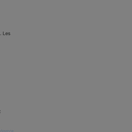
. Les
C
ference