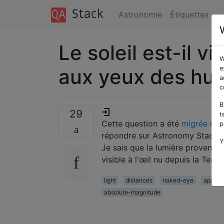
Astronomie
Étiquettes
Le soleil est-il v
W
aux yeux des hu
e
a
c
B
29
t
Cette question a été
migrée
depu
p
répondre sur Astronomy Stack 
Y
Je sais que la lumière provenant
visible à l'œil nu depuis la Terre
light
distances
naked-eye
appare
absolute-magnitude