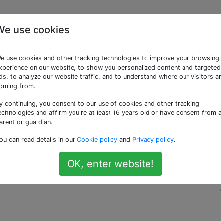
We use cookies
isible de Proxima Centau
e use cookies and other tracking technologies to improve your browsing
mains?
xperience on our website, to show you personalized content and targeted
ds, to analyze our website traffic, and to understand where our visitors a
oming from.
y continuing, you consent to our use of cookies and other tracking
echnologies and affirm you're at least 16 years old or have consent from 
is Space Exploration Stack Exchange car il est possible d
arent or guardian.
Exchange.
Migré
il y a 3 ans
.
ou can read details in our
Cookie policy
and
Privacy policy
.
 de Proxima Centauri n'est pas assez brillante pour la rend
. Le soleil à l'œil nu est-il visible depuis Proxima Centauri?
OK, enter website!
nt-magnitude