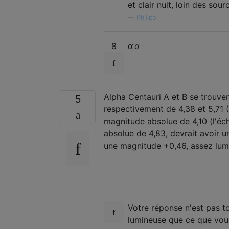
et clair nuit, loin des sou
—
Philipp
α
8
α
Alpha Centauri A et B se trouven
5
respectivement de 4,38 et 5,71 
magnitude absolue de 4,10 (l'éch
absolue de 4,83, devrait avoir
une magnitude +0,46, assez lum
Votre réponse n'est pas tou
lumineuse que ce que vou