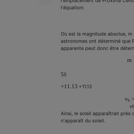
l'emplacement de Proxima Centau
l'équation:
Où
est la magnitude absolue,
m
astronomes ont déterminé que P
apparente peut donc être déter
m
5
5
+
11.13
+
11.13
v
b
v
Ainsi, le soleil apparaîtrait pr
n'apparaît du soleil.