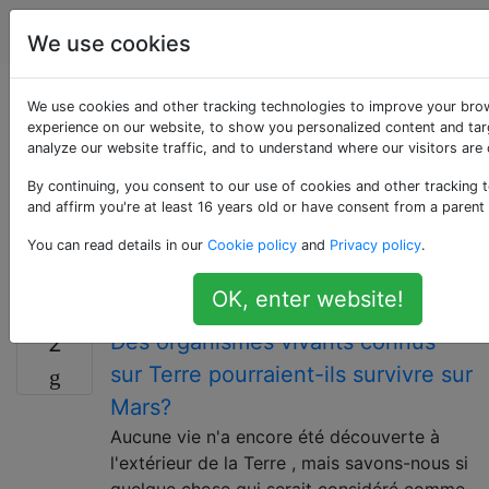
Astronomie
Étiquettes
Account
We use cookies
Questions marquées
We use cookies and other tracking technologies to improve your bro
experience on our website, to show you personalized content and tar
analyze our website traffic, and to understand where our visitors are
«life»
By continuing, you consent to our use of cookies and other tracking 
and affirm you're at least 16 years old or have consent from a parent
Questions concernant la vie dans l'univers, en
particulier la possibilité de vivre en dehors de notre
You can read details in our
Cookie policy
and
Privacy policy
.
planète, ou l'influence des forces astronomiques sur la
vie sur Terre.
OK, enter website!
Des organismes vivants connus
2
sur Terre pourraient-ils survivre sur
Mars?
Aucune vie n'a encore été découverte à
l'extérieur de la Terre , mais savons-nous si
quelque chose qui serait considéré comme