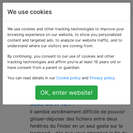
Apple
Étiquettes
Account
We use cookies
Questions marquées
We use cookies and other tracking technologies to improve your
browsing experience on our website, to show you personalized
content and targeted ads, to analyze our website traffic, and to
«magic-trackpad»
understand where our visitors are coming from.
By continuing, you consent to our use of cookies and other
un trackpad multi-touch développé et vendu par Apple
tracking technologies and affirm you're at least 16 years old or
Inc. Il est similaire aux trackpads des MacBook Pro et
have consent from a parent or guardian.
MacBook Air actuels, mais beaucoup plus grand
You can read details in our
Cookie policy
and
Privacy policy
.
Comment utiliser correctement le
6
OK, enter website!
glisser-déposer avec MacBook Pro
sous OS X 10.7?
Il semble extrêmement difficile de pouvoir
glisser-déposer des fichiers entre deux
fenêtres du Finder en un seul geste sur le
trackpad - dès que vous atteignez la fin du