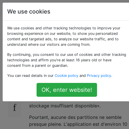
Android
Étiquettes
Account
We use cookies
«Stockage insuffisant
We use cookies and other tracking technologies to improve your
browsing experience on our website, to show you personalized
content and targeted ads, to analyze our website traffic, and to
disponible».
understand where our visitors are coming from.
D'accord, mais où?
By continuing, you consent to our use of cookies and other tracking
technologies and affirm you're at least 16 years old or have
consent from a parent or guardian.
You can read details in our
Cookie policy
and
Privacy policy
.
Lorsque je mets à niveau une application
15
Android à partir de Google Play, elle est
OK, enter website!
téléchargée, puis la mise à niveau s'arrête
avec le message «Erreur: espace de
stockage insuffisant disponible».
Pourtant, aucune des partitions ne semble
presque pleine. L'application est d'environ 10