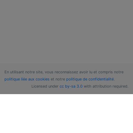
En utilisant notre site, vous reconnaissez avoir lu et compris notre
politique liée aux cookies
et notre
politique de confidentialité
.
Licensed under
cc by-sa 3.0
with attribution required.