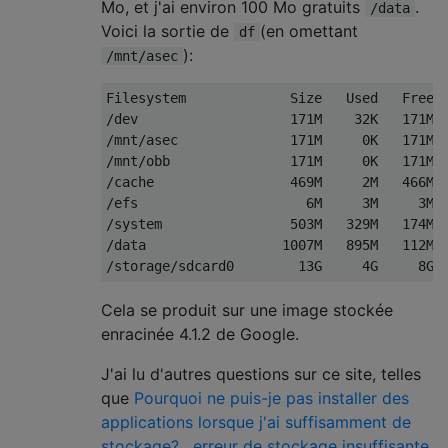
Mo, et j'ai environ 100 Mo gratuits
.
/data
Voici la sortie de
(en omettant
df
):
/mnt/asec
Filesystem             Size   Used   Free  
/dev                   171M    32K   171M  
/mnt/asec              171M     0K   171M  
/mnt/obb               171M     0K   171M  
/cache                 469M     2M   466M  
/efs                     6M     3M     3M  
/system                503M   329M   174M  
/data                 1007M   895M   112M  
Cela se produit sur une image stockée
enracinée 4.1.2 de Google.
J'ai lu d'autres questions sur ce site, telles
que
Pourquoi ne puis-je pas installer des
applications lorsque j'ai suffisamment de
stockage?
,
erreur de stockage insuffisante