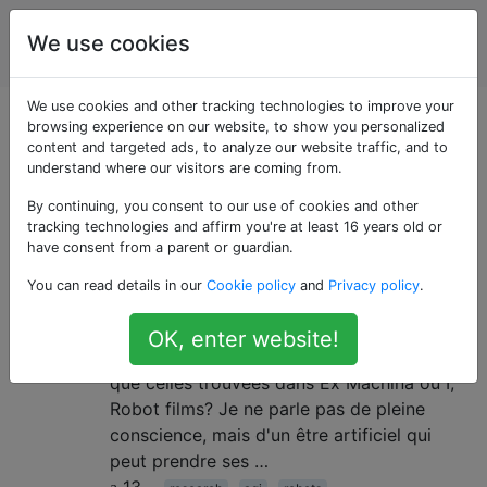
Intelligence
Étiquettes
We use cookies
Account
artificielle
We use cookies and other tracking technologies to improve your
Questions marquées
browsing experience on our website, to show you personalized
content and targeted ads, to analyze our website traffic, and to
understand where our visitors are coming from.
«robots»
By continuing, you consent to our use of cookies and other
tracking technologies and affirm you're at least 16 years old or
Dans quelle mesure sommes-nous
4
have consent from a parent or guardian.
proches de créer Ex Machina?
You can read details in our
Cookie policy
and
Privacy policy
.
Y a-t-il des équipes de recherche qui ont
tenté de créer ou ont déjà créé un robot IA
OK, enter website!
qui peut être aussi proche de l'intelligence
que celles trouvées dans Ex Machina ou I,
Robot films? Je ne parle pas de pleine
conscience, mais d'un être artificiel qui
peut prendre ses …