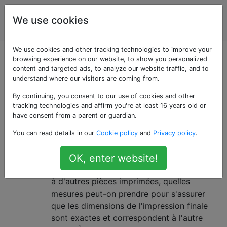
impression
Étiquettes
We use cookies
Account
en 3D
We use cookies and other tracking technologies to improve your
Questions marquées
browsing experience on our website, to show you personalized
content and targeted ads, to analyze our website traffic, and to
understand where our visitors are coming from.
«desktop-printer»
By continuing, you consent to our use of cookies and other
tracking technologies and affirm you're at least 16 years old or
Comment obtenir une précision
5
have consent from a parent or guardian.
dimensionnelle des pièces
You can read details in our
Cookie policy
and
Privacy policy
.
imprimées
Lors de la conception de pièces qui
OK, enter website!
doivent s'adapter à des objets externes ou
à d'autres pièces imprimées, quelles
mesures peut-on prendre pour s'assurer
que les dimensions de l'impression finale
sont exactes et correspondent à l'autre