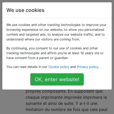
impression
Étiquettes
We use cookies
Account
en 3D
We use cookies and other tracking technologies to improve your
Questions marquées
browsing experience on our website, to show you personalized
content and targeted ads, to analyze our website traffic, and to
understand where our visitors are coming from.
«replicating-printers»
By continuing, you consent to our use of cookies and other
tracking technologies and affirm you're at least 16 years old or
Combien de fois l'imprimante
3
have consent from a parent or guardian.
imprimée peut-elle s'imprimer elle-
You can read details in our
Cookie policy
and
Privacy policy
.
même?
Il existe une imprimante de bureau 3D
OK, enter website!
RepRap qui peut imprimer la plupart de ses
propres composants. En supposant que
chaque imprimante imprimée imprimera la
suivante et ainsi de suite. Y a-t-il une
limitation du nombre de fois que cela peut