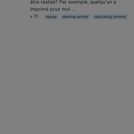
être réalisé? Par exemple, quelqu'un a
imprimé pour moi …
11
reprap
desktop-printer
replicating-printers