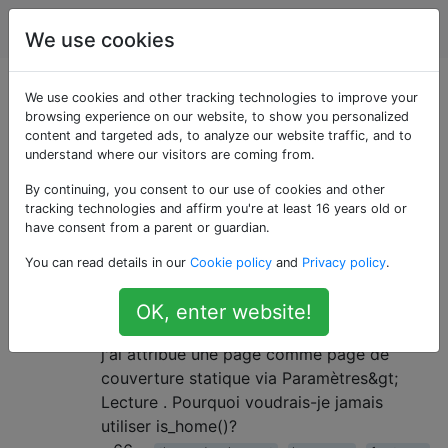
WordPress
Étiquettes
Account
We use cookies
Questions marquées
We use cookies and other tracking technologies to improve your
browsing experience on our website, to show you personalized
content and targeted ads, to analyze our website traffic, and to
«homepage»
understand where our visitors are coming from.
By continuing, you consent to our use of cookies and other
Quand utiliser is_home () vs
3
tracking technologies and affirm you're at least 16 years old or
is_front_page ()?
have consent from a parent or guardian.
J'ai constaté que cela is_front_pagesemble
You can read details in our
Cookie policy
and
Privacy policy
.
redevenir vrai lorsque je consulte la page
d'accueil et qu'un seul post collant y est
OK, enter website!
attribué. Il renvoie également true lorsque
j'ai attribué une page comme page de
couverture statique via Paramètres&gt;
Lecture . Pourquoi voudrais-je jamais
utiliser is_home()?