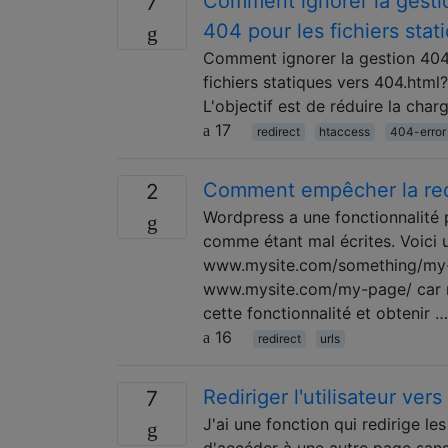
Comment ignorer la gestio
7
404 pour les fichiers sta
Comment ignorer la gestion 404 
fichiers statiques vers 404.html?
L'objectif est de réduire la cha
17
redirect
htaccess
404-error
Comment empêcher la red
2
Wordpress a une fonctionnalité p
comme étant mal écrites. Voici 
www.mysite.com/something/my-p
www.mysite.com/my-page/ car ri
cette fonctionnalité et obtenir …
16
redirect
urls
Rediriger l'utilisateur ver
7
J'ai une fonction qui redirige le
d'accéder à une autre page sans