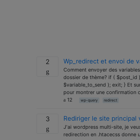
Wp_redirect et envoi de v
2
Comment envoyer des variables a
dossier de thème? if ( $post_id )
$variable_to_send ); exit; } Et su
pour montrer une confirmation o
12
wp-query
redirect
Rediriger le site principa
3
J'ai wordpress multi-site, je veux
redirection en .htacecss donne un