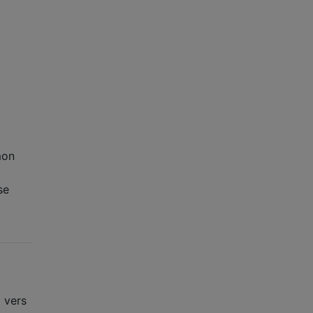
mon
se
l vers