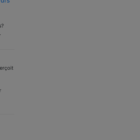
eurs
s?
.
erçoit
r
t