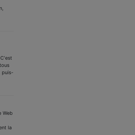
n,
 C'est
 tous
 puis-
te Web
ent la