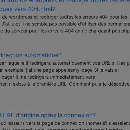
n 404 de wordpress et rediriger toutes les err
tiques vers 404.html?
de wordpress et rediriger toutes les erreurs 404 pour les
 J'ai lu et il ne semble pas possible d'utiliser des permalien
rge du serveur pour les erreurs 404 en ne chargeant pas php
irection automatique?
ar laquelle il redirigera automatiquement vos URL s'il les p
un exemple: j'ai une page appeléemy-page Si je vais à:
age/ il me redirigera immédiatement vers
en n'existe à la première URL. Comment puis-je désactive
s l'URL d'origine après la connexion?
s utilisateurs vers la page de connexion (home) s'ils essaien
 être connecté, voici comment cela fonctionne: function