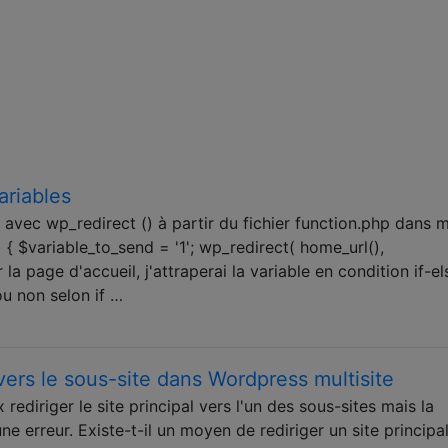
ariables
vec wp_redirect () à partir du fichier function.php dans 
 { $variable_to_send = '1'; wp_redirect( home_url(),
r la page d'accueil, j'attraperai la variable en condition if-el
u non selon if …
l vers le sous-site dans Wordpress multisite
 rediriger le site principal vers l'un des sous-sites mais la
e erreur. Existe-t-il un moyen de rediriger un site principa