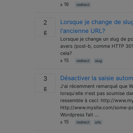
16
redirect
Lorsque je change de slug
2
l'ancienne URL?
Lorsque je change un slug de po
avers /post-b, comme HTTP 301 o
cela?
15
redirect
slug
Désactiver la saisie aut
3
J'ai récemment remarqué que W
lorsqu'elle n'est pas soumise da
ressemble à ceci: http://www.mys
http://www.mysite.com/some-pos
Wordpress fait …
15
redirect
urls