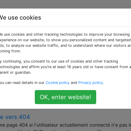
We use cookies
ées «redirect»
e use cookies and other tracking technologies to improve your browsing
xperience on our website, to show you personalized content and targeted
quel une demande pour une URL est automatiquement rempl
ds, to analyze our website traffic, and to understand where our visitors a
oming from.
y continuing, you consent to our use of cookies and other tracking
ur WordPress
echnologies and affirm you're at least 16 years old or have consent from 
s postes en fonction des conditions. J'ai réussi à le faire (
arent or guardian.
it correctement) et je suis en train de 404.phptélécharger m
ou can read details in our
Cookie policy
and
Privacy policy
.
unction rr_404_my_event() { global $post; if ( is_singular
OK, enter website!
te vers 404
ne page 404 si l'utilisateur actuellement connecté n'a pas l