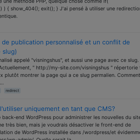
che une méthode PHP, quelque chose comme if(
 ) { show_404(); exit(); } J'ai pensé à utiliser une redirectio
entique.
e publication personnalisé et un conflit de
 slug)
lisé appelé "visningshus", et aussi une page avec ce slug.
Actuellement, " http://my-site.com/visningshus " répertorie
x plutôt montrer la page qui a ce slug permalien. Comment
 …
redirect
r l'utiliser uniquement en tant que CMS?
le back-end WordPress pour administrer les nouvelles du si
 très bien, mais je voudrais désactiver le front-end de
allation de WordPress installée dans /wordpress/et évidemm
ss/wp-admin/. Quelle serait la …