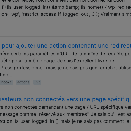
 if (!is_user_logged_in() &amp;&amp; !is_home()){ wp_redire
ion( 'wp', 'restrict_access_if_logged_out', 3 ); Vraiment sim
é pour ajouter une action contenant une redirec
upère certains paramètres d'URL de la chaîne de requête po
uête pour la même page. Je suis l'excellent livre de
ess professionnel, mais je ne sais pas quel crochet utilise
ction …
hooks
actions
init
lisateurs non connectés vers une page spécifiq
eurs non connectés demandant une page / URL spécifique ve
 message comme "réservé aux membres". Je sais qu'il est a
fonction! Is_user_logged_in () mais je ne sais pas comment le