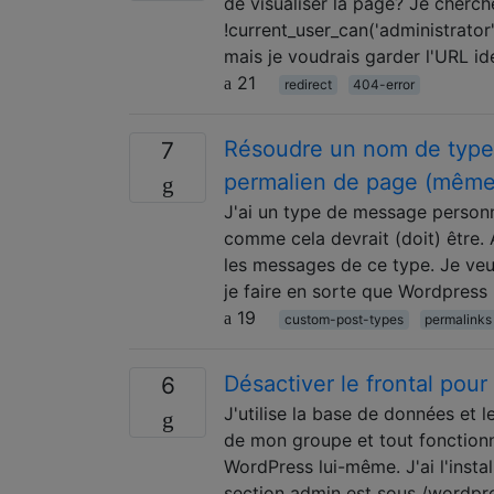
de visualiser la page? Je cher
!current_user_can('administrator')
mais je voudrais garder l'URL id
21
redirect
404-error
Résoudre un nom de type d
7
permalien de page (même
J'ai un type de message personna
comme cela devrait (doit) être. 
les messages de ce type. Je veu
je faire en sorte que Wordpress
19
custom-post-types
permalinks
Désactiver le frontal pou
6
J'utilise la base de données et 
de mon groupe et tout fonctionne
WordPress lui-même. J'ai l'inst
section admin est sous /wordpre