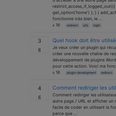
restrict_access_if_logged_out(){
get_option('home') ); } } add_act
fonctionne très bien, le …
16
redirect
urls
login
Quel hook doit être utilis
3
Je veux créer un plugin qui réc
créer une nouvelle chaîne de req
développement de plugins WordPr
pour cette action. Voici ma fon
16
plugin-development
redirect
Comment rediriger les uti
4
Comment rediriger les utilisat
autre page / URL et afficher un
facile de coder en utilisant la 
parce que …