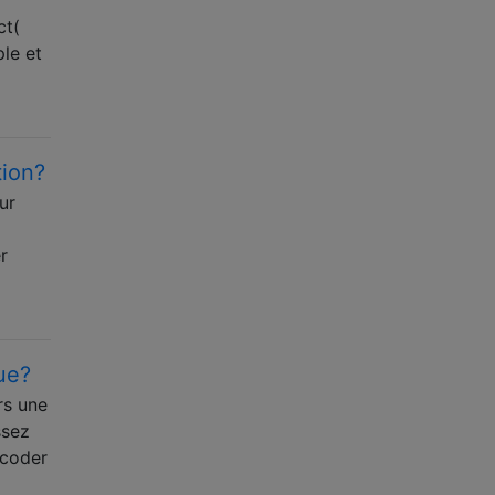
ct(
ple et
tion?
ur
r
ue?
rs une
ssez
 coder