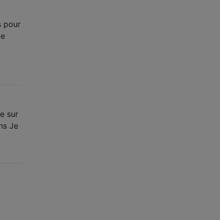
s pour
me
e sur
ns Je