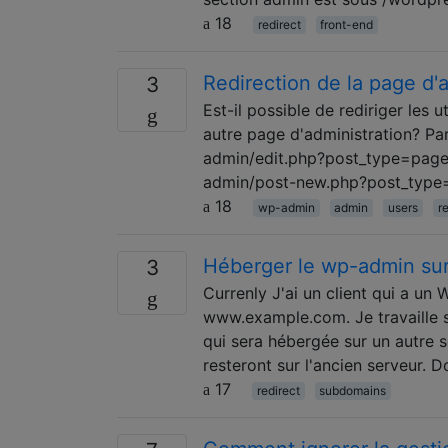
18
redirect
front-end
Redirection de la page d'
3
Est-il possible de rediriger les 
autre page d'administration? Par
admin/edit.php?post_type=page i
admin/post-new.php?post_type
18
wp-admin
admin
users
r
Héberger le wp-admin su
3
Currenly J'ai un client qui a un
www.example.com. Je travaille su
qui sera hébergée sur un autre s
resteront sur l'ancien serveur.
17
redirect
subdomains