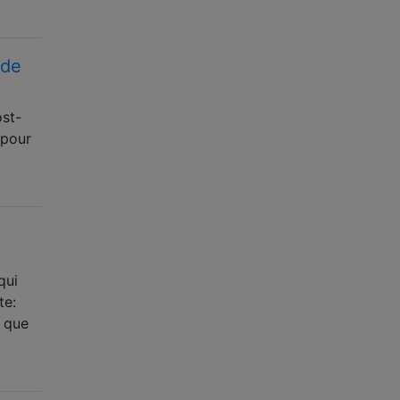
 de
ost-
 pour
qui
te:
 que