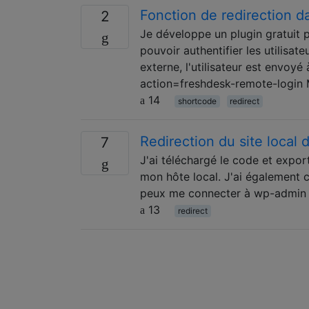
Fonction de redirection 
2
Je développe un plugin gratuit
pouvoir authentifier les utilisa
externe, l'utilisateur est envoy
action=freshdesk-remote-login Mo
14
shortcode
redirect
Redirection du site local 
7
J'ai téléchargé le code et expor
mon hôte local. J'ai également 
peux me connecter à wp-admin ma
13
redirect