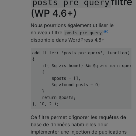
filtre
posts_pre_query
(WP 4.6+)
Nous pourrions également utiliser le
src
nouveau filtre
posts_pre_query
disponible dans WordPress 4.6+
add_filter
(
'posts_pre_query'
,
function
(
 $
{
if
(
 $q
->
is_home
()
&&
 $q
->
is_main_query
{
        $posts 
=
[];
        $q
->
found_posts 
=
0
;
}
return
 $posts
;
},
10
,
2
);
Ce filtre permet d'ignorer les requêtes de
base de données habituelles pour
implémenter une injection de publications