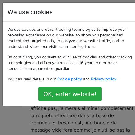
WordPress
Étiquettes
Account
We use cookies
Supprimer la requête
We use cookies and other tracking technologies to improve your
browsing experience on our website, to show you personalized
content and targeted ads, to analyze our website traffic, and to
de la page d'accueil
understand where our visitors are coming from.
By continuing, you consent to our use of cookies and other tracking
technologies and affirm you're at least 16 years old or have
J'ai une page d'accueil affichant le
8
consent from a parent or guardian.
modèle, contenant 2 barres
home.php
You can read details in our
Cookie policy
and
Privacy policy
.
latérales avec des widgets.
OK, enter website!
La requête principale tire toujours dans les 10
publications standard, mais comme je ne les
affiche pas, j'aimerais éliminer complètement
la requête effectuée dans la base de
données. Si besoin est, une boucle de
message vide fera comme je n'utilise pas la