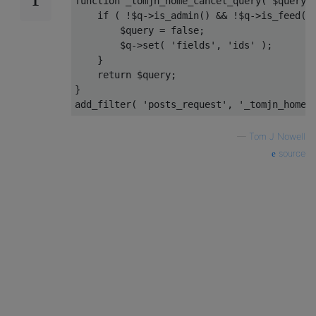
function
 _tomjn_home_cancel_query
(
 $query
,
if
(
!
$q
->
is_admin
()
&&
!
$q
->
is_feed
()
        $query 
=
false
;
        $q
->
set
(
'fields'
,
'ids'
);
}
return
 $query
;
}
add_filter
(
'posts_request'
,
'_tomjn_home_
—
Tom J Nowell
source