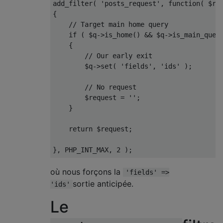
add_filter
(
'posts_request'
,
function
(
 $re
{
// Target main home query
if
(
 $q
->
is_home
()
&&
 $q
->
is_main_quer
{
// Our early exit
        $q
->
set
(
'fields'
,
'ids'
);
// No request
        $request 
=
''
;
}
return
 $request
;
},
 PHP_INT_MAX
,
2
);
où nous forçons la
'fields' =>
sortie anticipée.
'ids'
Le