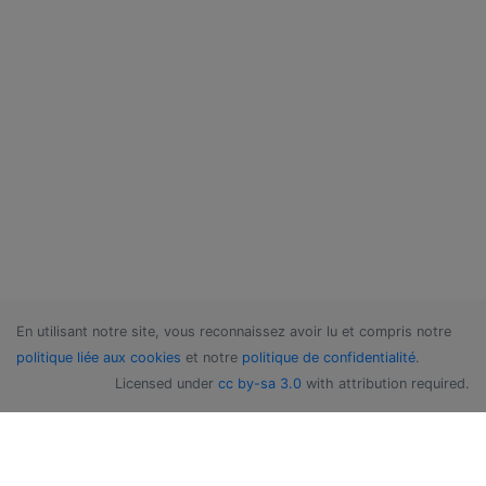
En utilisant notre site, vous reconnaissez avoir lu et compris notre
politique liée aux cookies
et notre
politique de confidentialité
.
Licensed under
cc by-sa 3.0
with attribution required.