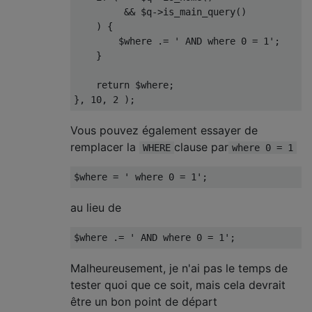
&&
 $q
->
is_main_query
()
)
{
        $where 
.=
' AND where 0 = 1'
;
}
return
 $where
;
},
10
,
2
);
Vous pouvez également essayer de
remplacer la
clause par
WHERE
where 0 = 1
$where 
=
' where 0 = 1'
;
au lieu de
$where 
.=
' AND where 0 = 1'
;
Malheureusement, je n'ai pas le temps de
tester quoi que ce soit, mais cela devrait
être un bon point de départ