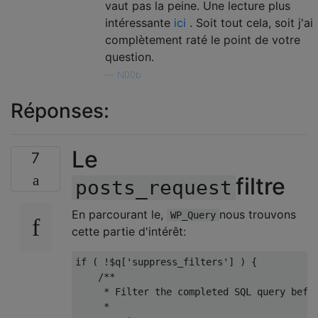
vaut pas la peine. Une lecture plus
intéressante
ici
. Soit tout cela, soit j'ai
complètement raté le point de votre
question.
—
N00b
Réponses:
Le
7
filtre
posts_request
En parcourant le,
nous trouvons
WP_Query
cette partie d'intérêt:
if
(
!
$q
[
'suppress_filters'
]
)
{
/**
     * Filter the completed SQL query befo
     *