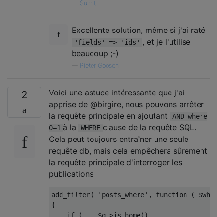
—
Sumit
Excellente solution, même si j'ai raté
, et je l'utilise
'fields' => 'ids'
beaucoup ;-)
—
Pieter Goosen
Voici une astuce intéressante que j'ai
2
apprise de @birgire, nous pouvons arrêter
la requête principale en ajoutant
AND where
à la
clause de la requête SQL.
0=1
WHERE
Cela peut toujours entraîner une seule
requête db, mais cela empêchera sûrement
la requête principale d'interroger les
publications
add_filter
(
'posts_where'
,
function
(
 $whe
{
if
(
    $q
->
is_home
()