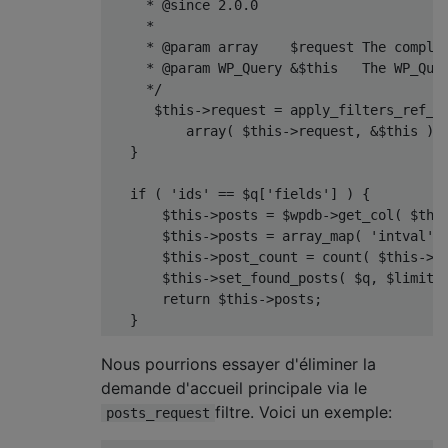
     * @since 2.0.0
     *
     * @param array    $request The comple
     * @param WP_Query &$this   The WP_Que
     */
      $this
->
request 
=
 apply_filters_ref_a
          array
(
 $this
->
request
,
&
$this 
)
}
if
(
'ids'
==
 $q
[
'fields'
]
)
{
       $this
->
posts 
=
 $wpdb
->
get_col
(
 $thi
       $this
->
posts 
=
 array_map
(
'intval'
,
       $this
->
post_count 
=
 count
(
 $this
->
p
       $this
->
set_found_posts
(
 $q
,
 $limits
return
 $this
->
posts
;
}
Nous pourrions essayer d'éliminer la
demande d'accueil principale via le
filtre. Voici un exemple:
posts_request