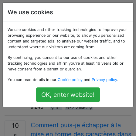
Des
Étiquettes
We use cookies
applications
Account
Web
We use cookies and other tracking technologies to improve your
browsing experience on our website, to show you personalized
Questions marquées
content and targeted ads, to analyze our website traffic, and to
understand where our visitors are coming from.
«text-formatting»
By continuing, you consent to our use of cookies and other
tracking technologies and affirm you're at least 16 years old or
have consent from a parent or guardian.
Comment biffer du texte dans
11
You can read details in our
Cookie policy
and
Privacy policy
.
Gmail?
Fondamentalement, je veux rayer un texte;
OK, enter website!
Comment puis-je faire ceci?
243
gmail
text-formatting
Comment puis-je échapper à la
10
mise en forme des caractères dans