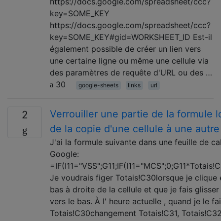
https://docs.google.com/spreadsheet/ccc?
key=SOME_KEY
https://docs.google.com/spreadsheet/ccc?
key=SOME_KEY#gid=WORKSHEET_ID Est-il
également possible de créer un lien vers
une certaine ligne ou même une cellule via
des paramètres de requête d'URL ou des …
30
google-sheets
links
url
Verrouiller une partie de la formule l
2
de la copie d'une cellule à une autre
J'ai la formule suivante dans une feuille de ca
Google:
=IF(I11="VSS";G11;IF(I11="MCS";0;G11*Totais!
Je voudrais figer Totais!C30lorsque je clique 
bas à droite de la cellule et que je fais glisser
vers le bas. À l' heure actuelle , quand je le fai
Totais!C30changement Totais!C31, Totais!C32.