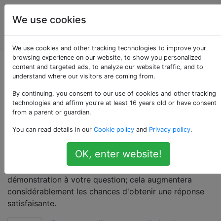
Des
Étiquettes
We use cookies
applications
Account
Web
We use cookies and other tracking technologies to improve your
browsing experience on our website, to show you personalized
Questions marquées
content and targeted ads, to analyze our website traffic, and to
understand where our visitors are coming from.
«google-sheets»
By continuing, you consent to our use of cookies and other tracking
technologies and affirm you're at least 16 years old or have consent
from a parent or guardian.
Pour toute question concernant l'application Web de
You can read details in our
Cookie policy
and
Privacy policy
.
Google pour créer et modifier des feuilles de calcul sur
un navigateur Web ou une application. Ne l'utilisez pas
OK, enter website!
pour l'éditeur de fichiers Google Drive Excel. Veuillez
envisager d'ajouter une feuille de calcul de
démonstration à votre question; cela augmentera
considérablement les chances d'obtenir une réponse
satisfaisante.