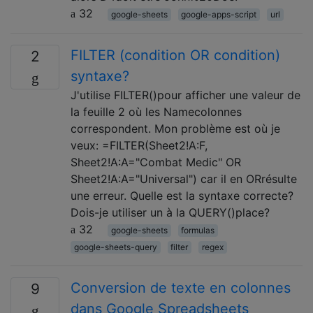
32
google-sheets
google-apps-script
url
FILTER (condition OR condition)
2
syntaxe?
J'utilise FILTER()pour afficher une valeur de
la feuille 2 où les Namecolonnes
correspondent. Mon problème est où je
veux: =FILTER(Sheet2!A:F,
Sheet2!A:A="Combat Medic" OR
Sheet2!A:A="Universal") car il en ORrésulte
une erreur. Quelle est la syntaxe correcte?
Dois-je utiliser un à la QUERY()place?
32
google-sheets
formulas
google-sheets-query
filter
regex
Conversion de texte en colonnes
9
dans Google Spreadsheets