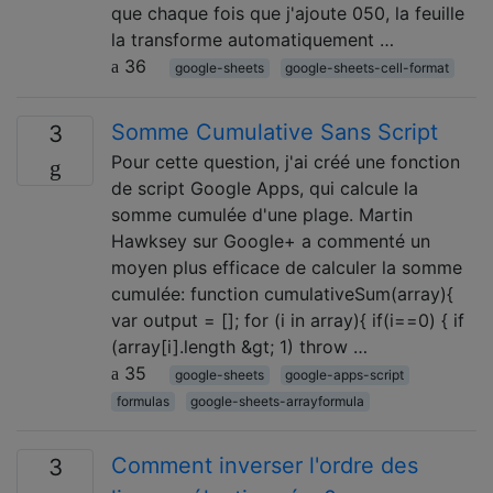
que chaque fois que j'ajoute 050, la feuille
la transforme automatiquement …
36
google-sheets
google-sheets-cell-format
Somme Cumulative Sans Script
3
Pour cette question, j'ai créé une fonction
de script Google Apps, qui calcule la
somme cumulée d'une plage. Martin
Hawksey sur Google+ a commenté un
moyen plus efficace de calculer la somme
cumulée: function cumulativeSum(array){
var output = []; for (i in array){ if(i==0) { if
(array[i].length &gt; 1) throw …
35
google-sheets
google-apps-script
formulas
google-sheets-arrayformula
Comment inverser l'ordre des
3