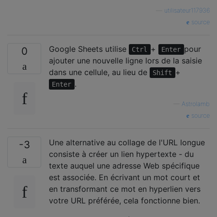
—
utilisateur117936
source
Google Sheets utilise
+
pour
0
Ctrl
Enter
ajouter une nouvelle ligne lors de la saisie
dans une cellule, au lieu de
+
Shift
.
Enter
—
Astrolamb
source
Une alternative au collage de l'URL longue
-3
consiste à créer un lien hypertexte - du
texte auquel une adresse Web spécifique
est associée. En écrivant un mot court et
en transformant ce mot en hyperlien vers
votre URL préférée, cela fonctionne bien.