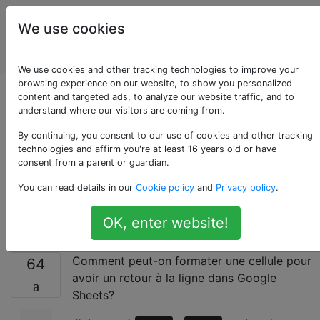
Des
Étiquettes
We use cookies
applications
Account
Web
We use cookies and other tracking technologies to improve your
browsing experience on our website, to show you personalized
Formater une cellule
content and targeted ads, to analyze our website traffic, and to
understand where our visitors are coming from.
avec le retour à la
By continuing, you consent to our use of cookies and other tracking
technologies and affirm you're at least 16 years old or have
consent from a parent or guardian.
ligne sans changer
You can read details in our
Cookie policy
and
Privacy policy
.
de mode?
OK, enter website!
Comment peut-on formater une cellule pour
64
avoir un retour à la ligne dans Google
Sheets?