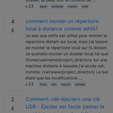
dossier, je peux voir le contenu de …
23
bash
terminal
mount
smb
comment monter un répertoire
4
local à distance comme sshfs?
Je sais que sshfs est utilisé pour monter le
répertoire distant sur local, mais j'ai besoin
de monter le répertoire local sur fs distant.
Je souhaite monter un dossier local tel que:
/home/username/project_directory sur une
machine distante à laquelle j'ai accès ssh,
comme: /var/www/project_directory Le but
étant que les modifications …
23
linux
ssh
mount
remote
Comment «dé-éjecter» une clé
2
USB - Éjecter est facile (retirer le