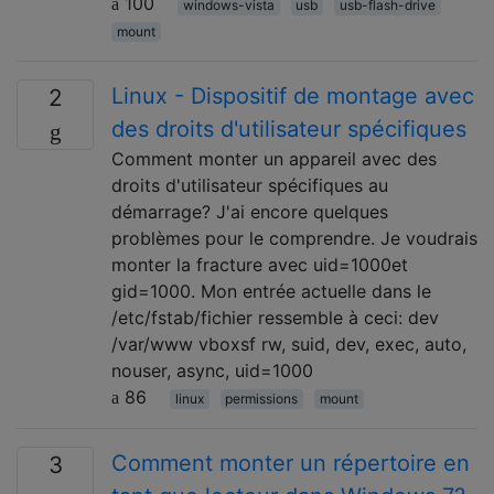
100
windows-vista
usb
usb-flash-drive
mount
Linux - Dispositif de montage avec
2
des droits d'utilisateur spécifiques
Comment monter un appareil avec des
droits d'utilisateur spécifiques au
démarrage? J'ai encore quelques
problèmes pour le comprendre. Je voudrais
monter la fracture avec uid=1000et
gid=1000. Mon entrée actuelle dans le
/etc/fstab/fichier ressemble à ceci: dev
/var/www vboxsf rw, suid, dev, exec, auto,
nouser, async, uid=1000
86
linux
permissions
mount
Comment monter un répertoire en
3