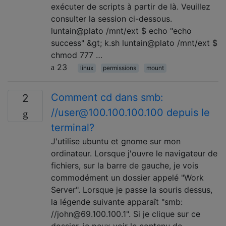
exécuter de scripts à partir de là. Veuillez
consulter la session ci-dessous.
luntain@plato /mnt/ext $ echo "echo
success" &gt; k.sh luntain@plato /mnt/ext $
chmod 777 …
23
linux
permissions
mount
Comment cd dans smb:
2
//user@100.100.100.100 depuis le
terminal?
J'utilise ubuntu et gnome sur mon
ordinateur. Lorsque j'ouvre le navigateur de
fichiers, sur la barre de gauche, je vois
commodément un dossier appelé "Work
Server". Lorsque je passe la souris dessus,
la légende suivante apparaît "smb:
//john@69.100.100.1". Si je clique sur ce