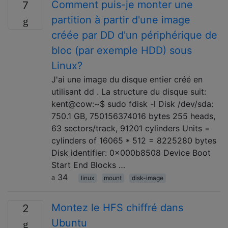
Comment puis-je monter une
7
partition à partir d'une image
créée par DD d'un périphérique de
bloc (par exemple HDD) sous
Linux?
J'ai une image du disque entier créé en
utilisant dd . La structure du disque suit:
kent@cow:~$ sudo fdisk -l Disk /dev/sda:
750.1 GB, 750156374016 bytes 255 heads,
63 sectors/track, 91201 cylinders Units =
cylinders of 16065 * 512 = 8225280 bytes
Disk identifier: 0x000b8508 Device Boot
Start End Blocks …
34
linux
mount
disk-image
Montez le HFS chiffré dans
2
Ubuntu