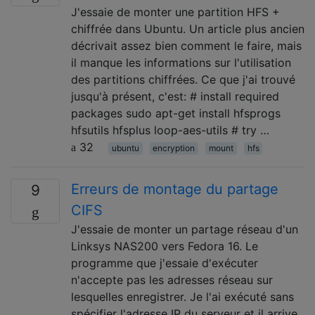
J'essaie de monter une partition HFS +
chiffrée dans Ubuntu. Un article plus ancien
décrivait assez bien comment le faire, mais
il manque les informations sur l'utilisation
des partitions chiffrées. Ce que j'ai trouvé
jusqu'à présent, c'est: # install required
packages sudo apt-get install hfsprogs
hfsutils hfsplus loop-aes-utils # try …
32
ubuntu
encryption
mount
hfs
Erreurs de montage du partage
9
CIFS
J'essaie de monter un partage réseau d'un
Linksys NAS200 vers Fedora 16. Le
programme que j'essaie d'exécuter
n'accepte pas les adresses réseau sur
lesquelles enregistrer. Je l'ai exécuté sans
spécifier l'adresse IP du serveur et il arrive