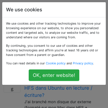
Utilisateurs
Étiquettes
We use cookies
Account
d'ordinateur
We use cookies and other tracking technologies to improve your
Questions marquées
browsing experience on our website, to show you personalized
content and targeted ads, to analyze our website traffic, and to
understand where our visitors are coming from.
«mount»
By continuing, you consent to our use of cookies and other
tracking technologies and affirm you're at least 16 years old or
Le montage est le processus de mise à disposition de
have consent from a parent or guardian.
l'ordinateur d'un nouveau périphérique de système de
You can read details in our
Cookie policy
and
Privacy policy
.
fichiers, comme un lecteur de disque ou un partage
réseau.
OK, enter website!
Comment monter une partition
5
HFS dans Ubuntu en lecture /
écriture?
J'ai branché mon disque dur externe
(formaté sur mon Mac dans HFS +