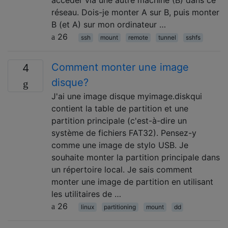
accéder via une autre machine (B) dans ce
réseau. Dois-je monter A sur B, puis monter
B (et A) sur mon ordinateur …
26
ssh
mount
remote
tunnel
sshfs
Comment monter une image
4
disque?
J'ai une image disque myimage.diskqui
contient la table de partition et une
partition principale (c'est-à-dire un
système de fichiers FAT32). Pensez-y
comme une image de stylo USB. Je
souhaite monter la partition principale dans
un répertoire local. Je sais comment
monter une image de partition en utilisant
les utilitaires de …
26
linux
partitioning
mount
dd