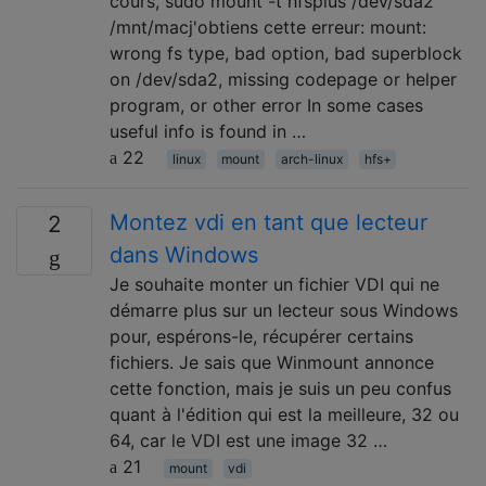
cours, sudo mount -t hfsplus /dev/sda2
/mnt/macj'obtiens cette erreur: mount:
wrong fs type, bad option, bad superblock
on /dev/sda2, missing codepage or helper
program, or other error In some cases
useful info is found in …
22
linux
mount
arch-linux
hfs+
Montez vdi en tant que lecteur
2
dans Windows
Je souhaite monter un fichier VDI qui ne
démarre plus sur un lecteur sous Windows
pour, espérons-le, récupérer certains
fichiers. Je sais que Winmount annonce
cette fonction, mais je suis un peu confus
quant à l'édition qui est la meilleure, 32 ou
64, car le VDI est une image 32 …
21
mount
vdi