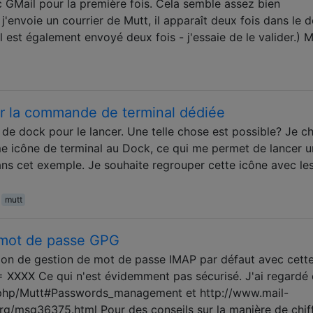
c GMail pour la première fois. Cela semble assez bien
j'envoie un courrier de Mutt, il apparaît deux fois dans le d
l est également envoyé deux fois - j'essaie de le valider.) 
r la commande de terminal dédiée
e de dock pour le lancer. Une telle chose est possible? Je c
e icône de terminal au Dock, ce qui me permet de lancer 
s cet exemple. Je souhaite regrouper cette icône avec le
mutt
 mot de passe GPG
ation de gestion de mot de passe IMAP par défaut avec cette
 XXXX Ce qui n'est évidemment pas sécurisé. J'ai regardé
ex.php/Mutt#Passwords_management et http://www.mail-
g/msg36375.html Pour des conseils sur la manière de chif