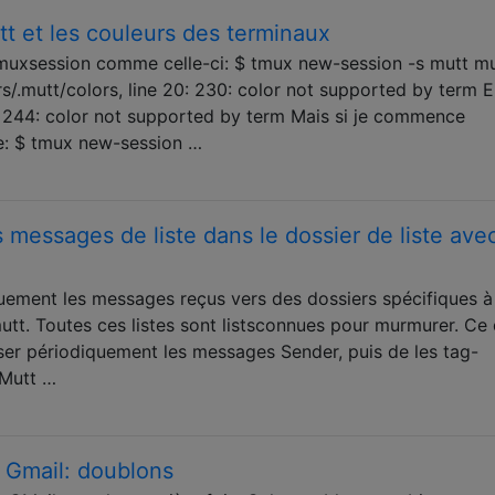
t et les couleurs des terminaux
uxsession comme celle-ci: $ tmux new-session -s mutt mu
rs/.mutt/colors, line 20: 230: color not supported by term E
6: 244: color not supported by term Mais si je commence
 $ tmux new-session …
 messages de liste dans le dossier de liste ave
uement les messages reçus vers des dossiers spécifiques à
utt. Toutes ces listes sont listsconnues pour murmurer. Ce 
iser périodiquement les messages Sender, puis de les tag-
 Mutt …
t Gmail: doublons