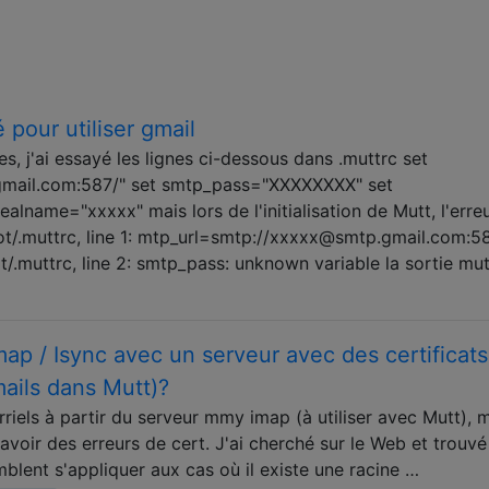
 pour utiliser gmail
, j'ai essayé les lignes ci-dessous dans .muttrc set
mail.com:587/" set smtp_pass="XXXXXXXX" set
name="xxxxx" mais lors de l'initialisation de Mutt, l'erre
oot/.muttrc, line 1: mtp_url=smtp://xxxxx@smtp.gmail.com:58
.muttrc, line 2: smtp_pass: unknown variable la sortie mu
map / Isync avec un serveur avec des certificats
mails dans Mutt)?
riels à partir du serveur mmy imap (à utiliser avec Mutt), m
 avoir des erreurs de cert. J'ai cherché sur le Web et trouv
mblent s'appliquer aux cas où il existe une racine …