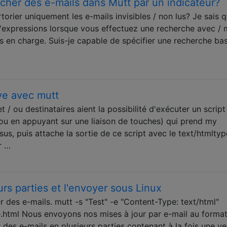
cher des e-mails dans Mutt par un indicateur?
torier uniquement les e-mails invisibles / non lus? Je sais 
d'expressions lorsque vous effectuez une recherche avec / 
is en charge. Suis-je capable de spécifier une recherche ba
ive avec mutt
t / ou destinataires aient la possibilité d'exécuter un scrip
ou en appuyant sur une liaison de touches) qui prend my
sus, puis attache la sortie de ce script avec le text/htmltyp
r …
rs parties et l'envoyer sous Linux
 des e-mails. mutt -s "Test" -e "Content-Type: text/html"
html Nous envoyons nos mises à jour par e-mail au forma
es e-mails en plusieurs parties contenant à la fois une ve