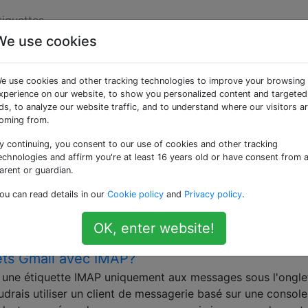
tiquettes
We use cookies
ées «mutt»
e use cookies and other tracking technologies to improve your browsing
xperience on our website, to show you personalized content and targeted
r les systèmes de type Unix
ds, to analyze our website traffic, and to understand where our visitors a
oming from.
uis un e-mail dans mutt (sans utiliser la souri
y continuing, you consent to our use of cookies and other tracking
Mutt, c'est que je n'ai pas du tout besoin d'utiliser la souri
echnologies and affirm you're at least 16 years old or have consent from 
e-mails contenant des liens, qu'il s'agisse de validation
arent or guardian.
er votre compte") ou de Facebook ou d'autres sites similaire
ou can read details in our
Cookie policy
and
Privacy policy
.
OK, enter website!
lets Gmail avec IMAP?
r une étiquette IMAP uniquement aux messages sous l'ongle
drais utiliser un client de messagerie basé sur une console