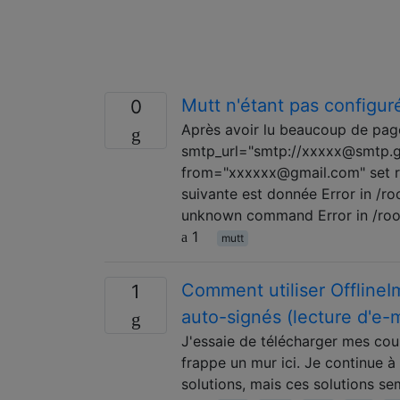
Mutt n'étant pas configuré
0
Après avoir lu beaucoup de pages
smtp_url="smtp://xxxxx@smtp.g
from="xxxxxx@gmail.com" set real
suivante est donnée Error in /r
unknown command Error in /root/
1
mutt
Comment utiliser OfflineI
1
auto-signés (lecture d'e-
J'essaie de télécharger mes cour
frappe un mur ici. Je continue à
solutions, mais ces solutions se