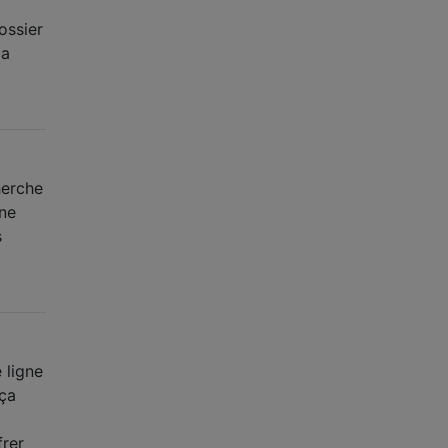
ossier
Ma
herche
une
s
 ligne
 ça
frer