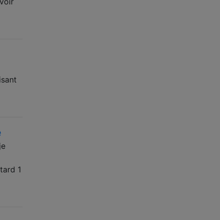
voir
isant
e
je
tard 1