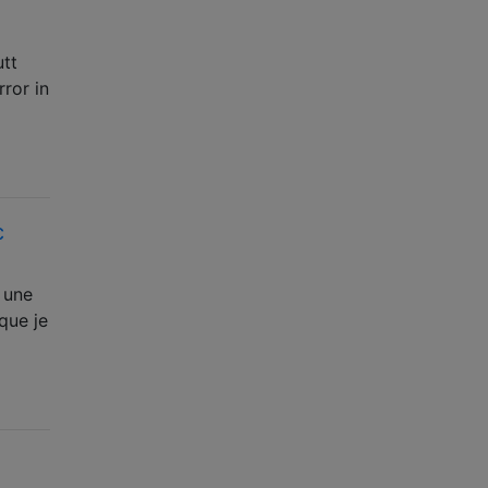
tt
rror in
c
 une
que je