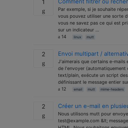
Comment filtrer ou recher
1
Par exemple, si je souhaite réper
vous pouvez utiliser une sorte 
vous ne savez pas ce qui est pr
sur un indicateur …
14
linux
mutt
Envoi multipart / alternat
2
J'aimerais que certains e-mails e
de l'envoyer (automatiquement 
text/plain, exécute un script des
définissant le message entier su
12
email
mutt
mime-headers
Créer un e-mail en plusieu
2
Nous utilisons mutt pour envoyer
test@example.com &lt; message.
HTML. Nous souhaitons envoyer d