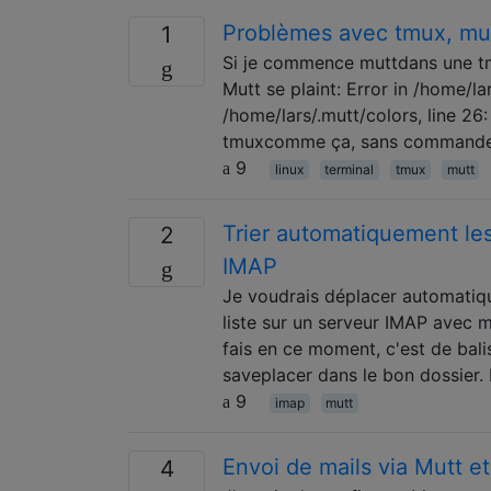
Problèmes avec tmux, mut
1
Si je commence muttdans une tm
Mutt se plaint: Error in /home/la
/home/lars/.mutt/colors, line 2
tmuxcomme ça, sans commande:
9
linux
terminal
tmux
mutt
Trier automatiquement les
2
IMAP
Je voudrais déplacer automatiq
liste sur un serveur IMAP avec m
fais en ce moment, c'est de bal
saveplacer dans le bon dossier.
9
imap
mutt
Envoi de mails via Mutt e
4