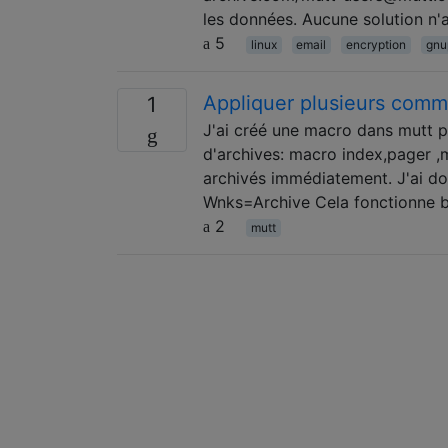
les données. Aucune solution n'
5
linux
email
encryption
gnu
Appliquer plusieurs com
1
J'ai créé une macro dans mutt 
d'archives: macro index,pager 
archivés immédiatement. J'ai d
Wnks=Archive Cela fonctionne bi
2
mutt