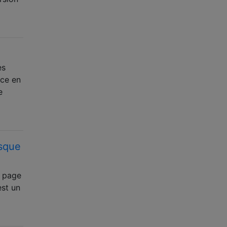
es
nce en
e
rsque
e page
est un