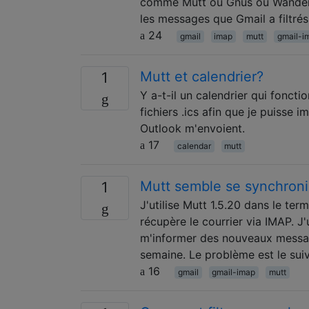
comme Mutt ou Gnus ou Wanderl
les messages que Gmail a filtrés
24
gmail
imap
mutt
gmail-i
Mutt et calendrier?
1
Y a-t-il un calendrier qui foncti
fichiers .ics afin que je puisse 
Outlook m'envoient.
17
calendar
mutt
Mutt semble se synchroni
1
J'utilise Mutt 1.5.20 dans le te
récupère le courrier via IMAP. J
m'informer des nouveaux messag
semaine. Le problème est le sui
16
gmail
gmail-imap
mutt