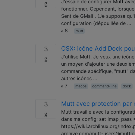
J'essaie de configurer Mutt ave
fonctionner. Cependant, lorsque 
Sent de GMail . (Je suppose qu'i
configuration (dépouillée de …
8
mutt
OSX: icône Add Dock pou
3
J'utilise Mutt. Je veux une icôn
un moyen d'ajouter une deuxièm
commande spécifique, "mutt" dan
autres icônes …
7
macos
command-line
dock
Mutt avec protection par
3
Mutt travaille avec la configur
dans ma config: set imap_pass =
https://wiki.archlinux.org/ind
archive.com/mutt-users@mutt.or