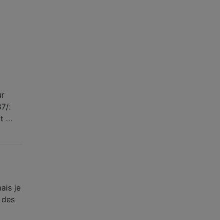
ur
7/:
tt …
ais je
é des