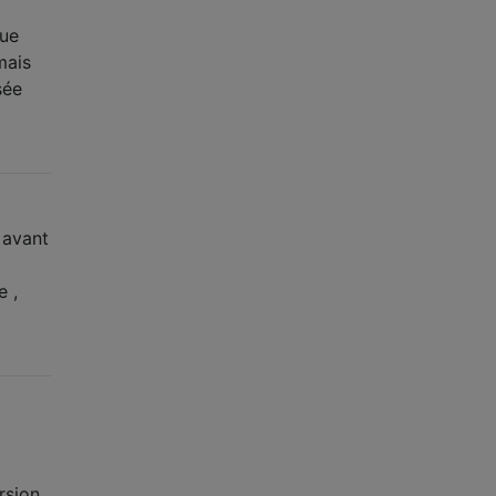
que
mais
sée
t avant
e ,
t
rsion