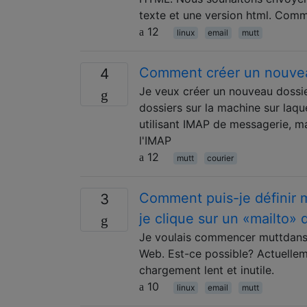
texte et une version html. Comm
12
linux
email
mutt
Comment créer un nouvea
4
Je veux créer un nouveau dossier 
dossiers sur la machine sur laque
utilisant IMAP de messagerie, ma
l'IMAP
12
mutt
courier
Comment puis-je définir 
3
je clique sur un «mailto
Je voulais commencer muttdans l
Web. Est-ce possible? Actuelleme
chargement lent et inutile.
10
linux
email
mutt