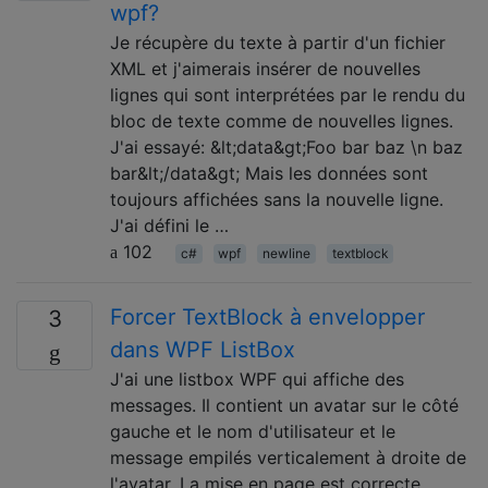
wpf?
Je récupère du texte à partir d'un fichier
XML et j'aimerais insérer de nouvelles
lignes qui sont interprétées par le rendu du
bloc de texte comme de nouvelles lignes.
J'ai essayé: &lt;data&gt;Foo bar baz \n baz
bar&lt;/data&gt; Mais les données sont
toujours affichées sans la nouvelle ligne.
J'ai défini le …
102
c#
wpf
newline
textblock
Forcer TextBlock à envelopper
3
dans WPF ListBox
J'ai une listbox WPF qui affiche des
messages. Il contient un avatar sur le côté
gauche et le nom d'utilisateur et le
message empilés verticalement à droite de
l'avatar. La mise en page est correcte