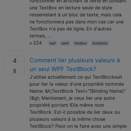
fonctionner en affichant le texte en utilisant
une TextBox en lecture seule de style
ressemblant à un bloc de texte, mais cela
ne fonctionnera pas dans mon cas car une
TextBox n'a pas de ligne. En d'autres
termes, …
224
wpf
xaml
textbox
textblock
Comment lier plusieurs valeurs à
4
un seul WPF TextBlock?
J'utilise actuellement ce qui TextBlocksuit
pour lier la valeur d'une propriété nommée
Name: &lt;TextBlock Text="{Binding Name}"
/&gt; Maintenant, je veux lier une autre
propriété portant IDle même nom
TextBlock. Est-il possible de lier deux ou
plusieurs valeurs à la même chose
TextBlock? Peut-on le faire avec une simple