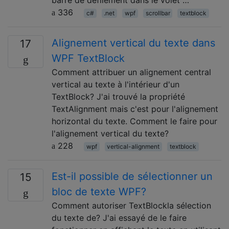
barre de défilement dans le volet …
336
c#
.net
wpf
scrollbar
textblock
Alignement vertical du texte dans
17
WPF TextBlock
Comment attribuer un alignement central
vertical au texte à l'intérieur d'un
TextBlock? J'ai trouvé la propriété
TextAlignment mais c'est pour l'alignement
horizontal du texte. Comment le faire pour
l'alignement vertical du texte?
228
wpf
vertical-alignment
textblock
Est-il possible de sélectionner un
15
bloc de texte WPF?
Comment autoriser TextBlockla sélection
du texte de? J'ai essayé de le faire