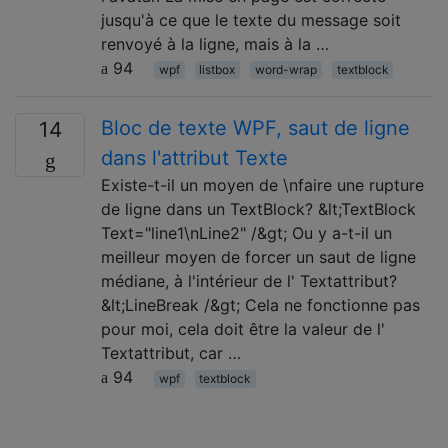
jusqu'à ce que le texte du message soit
renvoyé à la ligne, mais à la …
94
wpf
listbox
word-wrap
textblock
Bloc de texte WPF, saut de ligne
14
dans l'attribut Texte
Existe-t-il un moyen de \nfaire une rupture
de ligne dans un TextBlock? &lt;TextBlock
Text="line1\nLine2" /&gt; Ou y a-t-il un
meilleur moyen de forcer un saut de ligne
médiane, à l'intérieur de l' Textattribut?
&lt;LineBreak /&gt; Cela ne fonctionne pas
pour moi, cela doit être la valeur de l'
Textattribut, car …
94
wpf
textblock