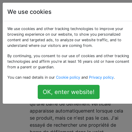
La
Étiquettes
We use cookies
Account
programmation
We use cookies and other tracking technologies to improve your
Questions marquées
browsing experience on our website, to show you personalized
content and targeted ads, to analyze our website traffic, and to
understand where our visitors are coming from.
«textblock»
By continuing, you consent to our use of cookies and other tracking
technologies and affirm you're at least 16 years old or have consent
Barre de défilement verticale
10
from a parent or guardian.
automatique dans WPF TextBlock?
You can read details in our
Cookie policy
and
Privacy policy
.
J'ai un TextBlockdans WPF. Je lui écris de
nombreuses lignes, dépassant de loin sa
OK, enter website!
hauteur verticale. Je m'attendais à ce
qu'une barre de défilement verticale
apparaisse automatiquement lorsque cela
se produit, mais ce n'est pas le cas. J'ai
essayé de rechercher une propriété de