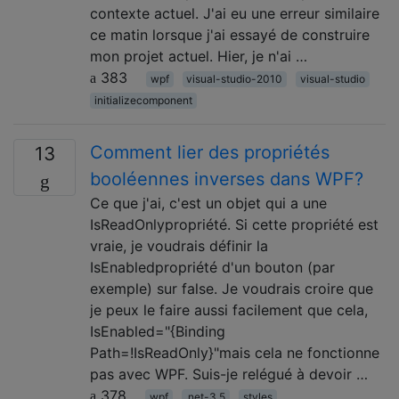
contexte actuel. J'ai eu une erreur similaire
ce matin lorsque j'ai essayé de construire
mon projet actuel. Hier, je n'ai …
383
wpf
visual-studio-2010
visual-studio
initializecomponent
Comment lier des propriétés
13
booléennes inverses dans WPF?
Ce que j'ai, c'est un objet qui a une
IsReadOnlypropriété. Si cette propriété est
vraie, je voudrais définir la
IsEnabledpropriété d'un bouton (par
exemple) sur false. Je voudrais croire que
je peux le faire aussi facilement que cela,
IsEnabled="{Binding
Path=!IsReadOnly}"mais cela ne fonctionne
pas avec WPF. Suis-je relégué à devoir …
378
wpf
.net-3.5
styles