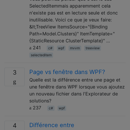
SelectedItemmais apparemment cela
n'existe pas est en lecture seule et donc
inutilisable. Voici ce que je veux faire:
&lt;TreeView ItemsSource="{Binding
Path=Model.Clusters}" ItemTemplate="
{StaticResource ClusterTemplate}" …
241
c#
wpf
mvvm
treeview
selecteditem
Page vs fenêtre dans WPF?
3
Quelle est la différence entre une page et
une fenêtre dans WPF lorsque vous ajoutez
un nouveau fichier dans l'Explorateur de
solutions?
237
c#
wpf
Différence entre
4