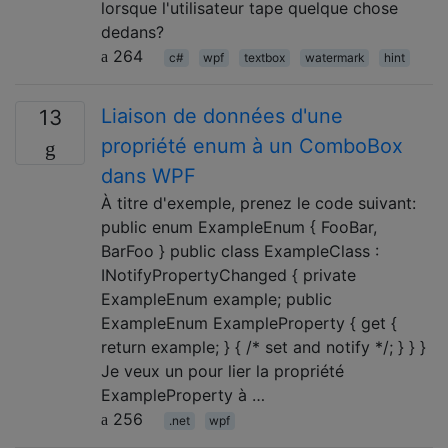
lorsque l'utilisateur tape quelque chose
dedans?
264
c#
wpf
textbox
watermark
hint
Liaison de données d'une
13
propriété enum à un ComboBox
dans WPF
À titre d'exemple, prenez le code suivant:
public enum ExampleEnum { FooBar,
BarFoo } public class ExampleClass :
INotifyPropertyChanged { private
ExampleEnum example; public
ExampleEnum ExampleProperty { get {
return example; } { /* set and notify */; } } }
Je veux un pour lier la propriété
ExampleProperty à …
256
.net
wpf