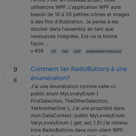
utiliserons WPF. L'application WPF aura
besoin de 10 à 20 petites icônes et images
à des fins d'illustration. Je pense à les
stocker dans l'assembly en tant que
ressources intégrées. Est-ce la bonne
façon …
409
c#
.net
wpf
embedded-resource
Comment lier RadioButtons à une
9
énumération?
J'ai une énumération comme celle-ci:
public enum MyLovelyEnum {
FirstSelection, TheOtherSelection,
YetAnotherOne }; J'ai une propriété dans
mon DataContext: public MyLovelyEnum
VeryLovelyEnum { get; set; } Et j'ai obtenu
trois RadioButtons dans mon client WPF.