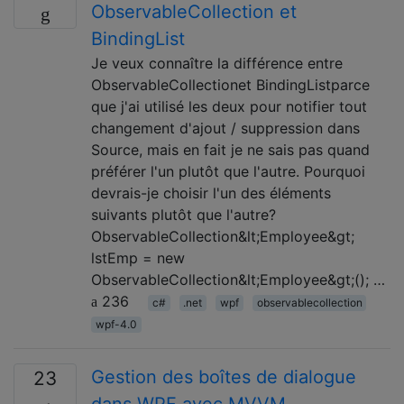
ObservableCollection et
BindingList
Je veux connaître la différence entre
ObservableCollectionet BindingListparce
que j'ai utilisé les deux pour notifier tout
changement d'ajout / suppression dans
Source, mais en fait je ne sais pas quand
préférer l'un plutôt que l'autre. Pourquoi
devrais-je choisir l'un des éléments
suivants plutôt que l'autre?
ObservableCollection&lt;Employee&gt;
lstEmp = new
ObservableCollection&lt;Employee&gt;(); …
236
c#
.net
wpf
observablecollection
wpf-4.0
Gestion des boîtes de dialogue
23