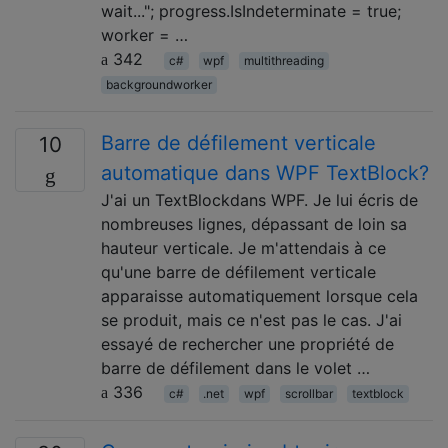
wait..."; progress.IsIndeterminate = true;
worker = …
342
c#
wpf
multithreading
backgroundworker
Barre de défilement verticale
10
automatique dans WPF TextBlock?
J'ai un TextBlockdans WPF. Je lui écris de
nombreuses lignes, dépassant de loin sa
hauteur verticale. Je m'attendais à ce
qu'une barre de défilement verticale
apparaisse automatiquement lorsque cela
se produit, mais ce n'est pas le cas. J'ai
essayé de rechercher une propriété de
barre de défilement dans le volet …
336
c#
.net
wpf
scrollbar
textblock