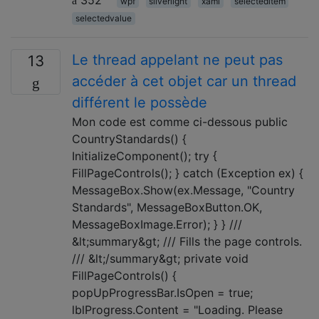
352
wpf
silverlight
xaml
selecteditem
selectedvalue
Le thread appelant ne peut pas
13
accéder à cet objet car un thread
différent le possède
Mon code est comme ci-dessous public
CountryStandards() {
InitializeComponent(); try {
FillPageControls(); } catch (Exception ex) {
MessageBox.Show(ex.Message, "Country
Standards", MessageBoxButton.OK,
MessageBoxImage.Error); } } ///
&lt;summary&gt; /// Fills the page controls.
/// &lt;/summary&gt; private void
FillPageControls() {
popUpProgressBar.IsOpen = true;
lblProgress.Content = "Loading. Please