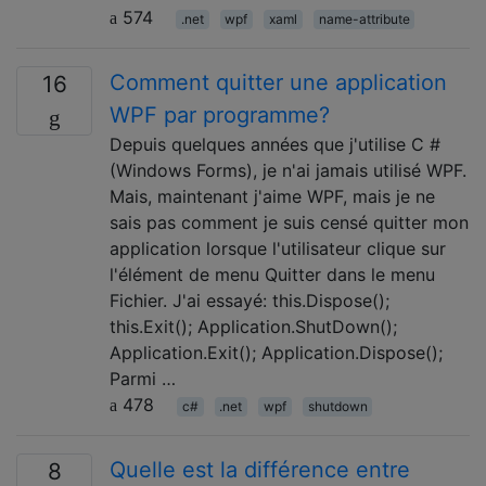
574
.net
wpf
xaml
name-attribute
Comment quitter une application
16
WPF par programme?
Depuis quelques années que j'utilise C #
(Windows Forms), je n'ai jamais utilisé WPF.
Mais, maintenant j'aime WPF, mais je ne
sais pas comment je suis censé quitter mon
application lorsque l'utilisateur clique sur
l'élément de menu Quitter dans le menu
Fichier. J'ai essayé: this.Dispose();
this.Exit(); Application.ShutDown();
Application.Exit(); Application.Dispose();
Parmi …
478
c#
.net
wpf
shutdown
Quelle est la différence entre
8