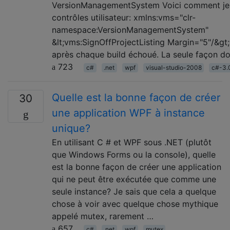
VersionManagementSystem Voici comment je
contrôles utilisateur: xmlns:vms="clr-
namespace:VersionManagementSystem"
&lt;vms:SignOffProjectListing Margin="5"/&gt;
après chaque build échoué. La seule façon do
723
c#
.net
wpf
visual-studio-2008
c#-3.
Quelle est la bonne façon de créer
30
une application WPF à instance
unique?
En utilisant C # et WPF sous .NET (plutôt
que Windows Forms ou la console), quelle
est la bonne façon de créer une application
qui ne peut être exécutée que comme une
seule instance? Je sais que cela a quelque
chose à voir avec quelque chose mythique
appelé mutex, rarement …
657
c#
.net
wpf
mutex