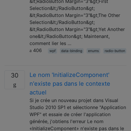
&lt;RadioButton Margin="3"&gt;First
Selection&lt;/RadioButton&gt;
&lt;RadioButton Margin="3"&gt;The Other
Selection&lt;/RadioButton&gt;
&lt;RadioButton Margin="3"&gt;Yet Another
one&lt;/RadioButton&gt; Maintenant,
comment lier les …
406
wpf
data-binding
enums
radio-button
Le nom 'InitializeComponent'
30
n'existe pas dans le contexte
actuel
Si je crée un nouveau projet dans Visual
Studio 2010 SP1 et sélectionne "Application
WPF" et essaie de créer l'application
générée, j'obtiens l'erreur Le nom
«InitializeComponent» n'existe pas dans le