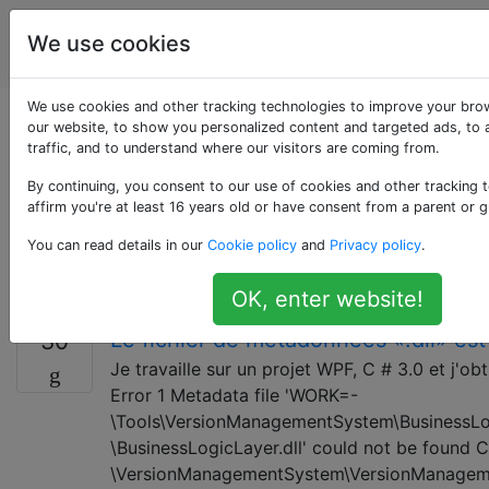
La
Étiquettes
We use cookies
Account
programmation
We use cookies and other tracking technologies to improve your bro
Questions marquées
our website, to show you personalized content and targeted ads, to 
traffic, and to understand where our visitors are coming from.
«wpf»
By continuing, you consent to our use of cookies and other tracking 
affirm you're at least 16 years old or have consent from a parent or g
Windows Presentation Foundation, ou WPF, est un
You can read details in our
Cookie policy
and
Privacy policy
.
sous-système pour le rendu des interfaces utilisateur
dans les applications Windows.
OK, enter website!
Le fichier de métadonnées «.dll» est
30
Je travaille sur un projet WPF, C # 3.0 et j'obt
Error 1 Metadata file 'WORK=-
\Tools\VersionManagementSystem\BusinessLo
\BusinessLogicLayer.dll' could not be found 
\VersionManagementSystem\VersionManage