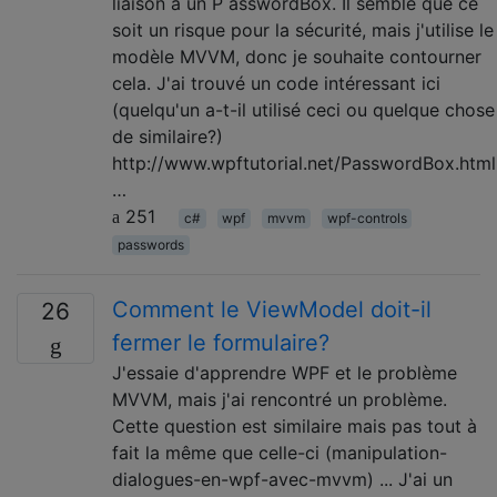
liaison à un P asswordBox. Il semble que ce
soit un risque pour la sécurité, mais j'utilise le
modèle MVVM, donc je souhaite contourner
cela. J'ai trouvé un code intéressant ici
(quelqu'un a-t-il utilisé ceci ou quelque chose
de similaire?)
http://www.wpftutorial.net/PasswordBox.html
…
251
c#
wpf
mvvm
wpf-controls
passwords
Comment le ViewModel doit-il
26
fermer le formulaire?
J'essaie d'apprendre WPF et le problème
MVVM, mais j'ai rencontré un problème.
Cette question est similaire mais pas tout à
fait la même que celle-ci (manipulation-
dialogues-en-wpf-avec-mvvm) ... J'ai un