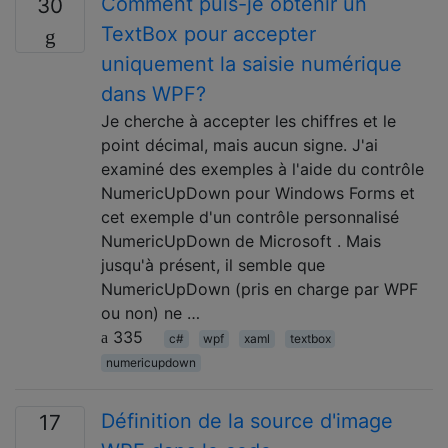
Comment puis-je obtenir un
30
TextBox pour accepter
uniquement la saisie numérique
dans WPF?
Je cherche à accepter les chiffres et le
point décimal, mais aucun signe. J'ai
examiné des exemples à l'aide du contrôle
NumericUpDown pour Windows Forms et
cet exemple d'un contrôle personnalisé
NumericUpDown de Microsoft . Mais
jusqu'à présent, il semble que
NumericUpDown (pris en charge par WPF
ou non) ne …
335
c#
wpf
xaml
textbox
numericupdown
Définition de la source d'image
17