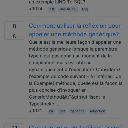
un exemple LINQ To SQL?
1074
c#
linq-to-sql
linq
Comment utiliser la réflexion pour
8
appeler une méthode générique?
Quelle est la meilleure façon d'appeler une
méthode générique lorsque le paramètre
type n'est pas connu au moment de la
compilation, mais est obtenu
dynamiquement à l'exécution? Considérez
l'exemple de code suivant - à l'intérieur de
la Example()méthode, quelle est la façon la
plus concise d'invoquer en
GenericMethod&lt;T&gt;()utilisant le
Typestocké …
1071
c#
.net
generics
reflection
Comment et quand utiliser "async"