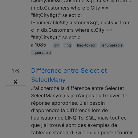
IQueryable&lt;Customer&gt; custs = from c
in db.Customers where c.City ==
"&lt;City&gt;" select c;
IEnumerable&lt;Customer&gt; custs = from
c in db.Customers where c.City ==
"&lt;City&gt;" select c;
1085
c#
linq
linq-to-sql
ienumerable
iqueryable
Différence entre Select et
16
SelectMany
J'ai cherché la différence entre Selectet
SelectManymais je n'ai pas pu trouver de
réponse appropriée. J'ai besoin
d'apprendre la différence lors de
l'utilisation de LINQ To SQL, mais tout ce
que j'ai trouvé sont des exemples de
tableaux standard. Quelqu'un peut-il fournir