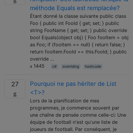
méthode Equals est remplacée?
Étant donné la classe suivante public class
Foo { public int FooId { get; set; } public
string FooName { get; set; } public override
bool Equals(object obj) { Foo fooItem = obj
as Foo; if (fooItem == null) { return false; }
return fooItem.FooId == this.FooId; } public
override …
1445
c#
overriding
hashcode
Pourquoi ne pas hériter de List
27
<T>?
Lors de la planification de mes
programmes, je commence souvent par
une chaîne de pensée comme celle-ci: Une
équipe de football n'est qu'une liste de
joueurs de football. Par conséquent, je