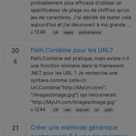
probablement plus efficace d'utiliser un
spécificateur de plage ou de chiffres qu'un
jeu de caractères. J'ai décidé de tester cela
aujourd'hui et j'ai découvert à ma grande …
1249
c#
regex
performance
Path.Combine pour les URL?
30
Path.Combine est pratique, mais existe-t-il
une fonction similaire dans le framework
.NET pour les URL ? Je recherche une
syntaxe comme celle-ci:
Url.Combine("http://MyUrl.com/",
"/Images/Image.jpg") qui retournerait:
"http://MyUrl.com/Images/Image.jpg"
1244
c#
.net
asp.net
url
path
Créer une méthode générique
21