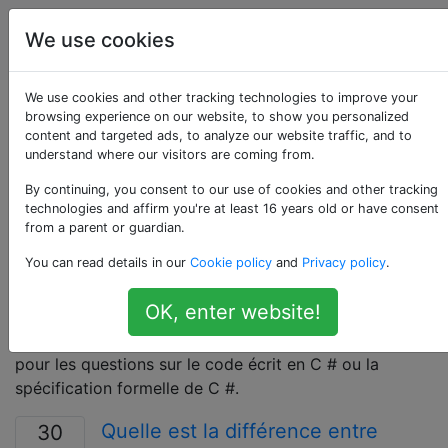
La
Étiquettes
We use cookies
Account
programmation
We use cookies and other tracking technologies to improve your
Questions marquées
browsing experience on our website, to show you personalized
content and targeted ads, to analyze our website traffic, and to
understand where our visitors are coming from.
«c#»
By continuing, you consent to our use of cookies and other tracking
technologies and affirm you're at least 16 years old or have consent
C # (prononcé «see sharp») est un langage de
from a parent or guardian.
programmation multi-paradigme de haut niveau, typé
You can read details in our
Cookie policy
and
Privacy policy
.
statiquement, développé par Microsoft. Le code C #
cible généralement la famille d'outils et d'exécutions
OK, enter website!
.NET de Microsoft, qui incluent notamment .NET
Framework, .NET Core et Xamarin. Utilisez cette balise
pour les questions sur le code écrit en C # ou la
spécification formelle de C #.
Quelle est la différence entre
30