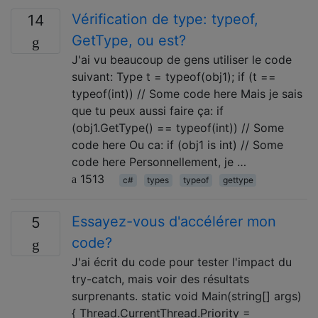
Vérification de type: typeof,
14
GetType, ou est?
J'ai vu beaucoup de gens utiliser le code
suivant: Type t = typeof(obj1); if (t ==
typeof(int)) // Some code here Mais je sais
que tu peux aussi faire ça: if
(obj1.GetType() == typeof(int)) // Some
code here Ou ca: if (obj1 is int) // Some
code here Personnellement, je …
1513
c#
types
typeof
gettype
Essayez-vous d'accélérer mon
5
code?
J'ai écrit du code pour tester l'impact du
try-catch, mais voir des résultats
surprenants. static void Main(string[] args)
{ Thread.CurrentThread.Priority =