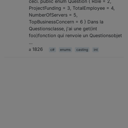
ceci. public enum Question { Role = 2,
ProjectFunding = 3, TotalEmployee = 4,
NumberOfServers = 5,
TopBusinessConcern = 6 } Dans la
Questionsclasse, j'ai une get(int
foo)fonction qui renvoie un Questionsobjet
…
1826
c#
enums
casting
int