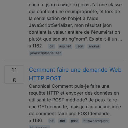
enum в json в виде строки J'ai une classe
qui contient une enumpropriété, et lors de
la sérialisation de l'objet à l'aide
JavaScriptSerializer, mon résultat json
contient la valeur entière de l'énumération
plutôt que son string"nom". Existe-t-il un …
1162
c#
asp.net
json
enums
javascriptserializer
Comment faire une demande Web
11
HTTP POST
Canonical Comment puis-je faire une
requête HTTP et envoyer des données en
utilisant le POST méthode? Je peux faire
une GETdemande, mais je n'ai aucune idée
de comment faire une POSTdemande.
1136
c#
.net
post
httpwebrequest
httprequest