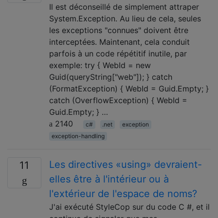
Il est déconseillé de simplement attraper
System.Exception. Au lieu de cela, seules
les exceptions "connues" doivent être
interceptées. Maintenant, cela conduit
parfois à un code répétitif inutile, par
exemple: try { WebId = new
Guid(queryString["web"]); } catch
(FormatException) { WebId = Guid.Empty; }
catch (OverflowException) { WebId =
Guid.Empty; } …
2140
c#
.net
exception
exception-handling
Les directives «using» devraient-
11
elles être à l'intérieur ou à
l'extérieur de l'espace de noms?
J'ai exécuté StyleCop sur du code C #, et il