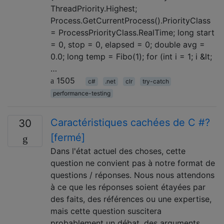
ThreadPriority.Highest;
Process.GetCurrentProcess().PriorityClass
= ProcessPriorityClass.RealTime; long start
= 0, stop = 0, elapsed = 0; double avg =
0.0; long temp = Fibo(1); for (int i = 1; i &lt;
…
1505
c#
.net
clr
try-catch
performance-testing
Caractéristiques cachées de C #?
30
[fermé]
Dans l'état actuel des choses, cette
question ne convient pas à notre format de
questions / réponses. Nous nous attendons
à ce que les réponses soient étayées par
des faits, des références ou une expertise,
mais cette question suscitera
probablement un débat, des arguments,