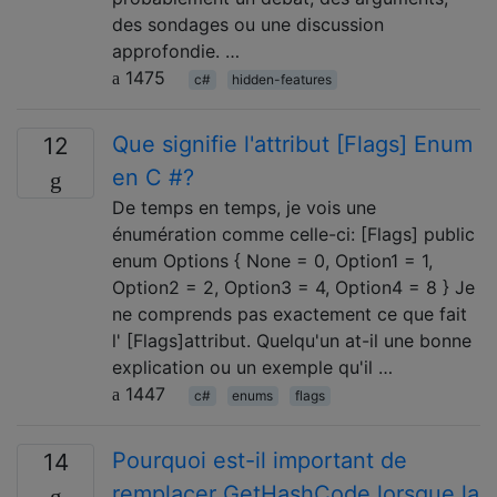
des sondages ou une discussion
approfondie. …
1475
c#
hidden-features
Que signifie l'attribut [Flags] Enum
12
en C #?
De temps en temps, je vois une
énumération comme celle-ci: [Flags] public
enum Options { None = 0, Option1 = 1,
Option2 = 2, Option3 = 4, Option4 = 8 } Je
ne comprends pas exactement ce que fait
l' [Flags]attribut. Quelqu'un at-il une bonne
explication ou un exemple qu'il …
1447
c#
enums
flags
Pourquoi est-il important de
14
remplacer GetHashCode lorsque la