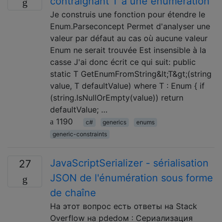
contraignant T à une énumération
Je construis une fonction pour étendre le
Enum.Parseconcept Permet d'analyser une
valeur par défaut au cas où aucune valeur
Enum ne serait trouvée Est insensible à la
casse J'ai donc écrit ce qui suit: public
static T GetEnumFromString&lt;T&gt;(string
value, T defaultValue) where T : Enum { if
(string.IsNullOrEmpty(value)) return
defaultValue; …
1190
c#
generics
enums
generic-constraints
JavaScriptSerializer - sérialisation
27
JSON de l'énumération sous forme
de chaîne
На этот вопрос есть ответы на Stack
Overflow на рdedом : Сериализация