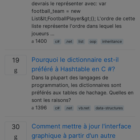
devrais le représenter avec: var
football_team = new
List&lt;FootballPlayer&gt;(); L'ordre de cette
liste représente l'ordre dans lequel les
joueurs …
1400
c#
.net
list
oop
inheritance
Pourquoi le dictionnaire est-il
19
préféré à Hashtable en C #?
Dans la plupart des langages de
programmation, les dictionnaires sont
préférés aux tables de hachage. Quelles en
sont les raisons?
1396
c#
.net
vb.net
data-structures
Comment mettre à jour l'interface
30
graphique à partir d'un autre