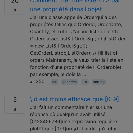
Comment trier une liste <T> par
20
une propriété dans l'objet
J'ai une classe appelée Orderqui a des
propriétés telles que OrderId, OrderDate,
Quantity, et Total. J'ai une liste de cette
Orderclasse: List&lt;Order&gt; objListOrder
= new List&lt;Order&gt;();
GetOrderList(objListOrder); // fill list of
orders Maintenant, je veux trier la liste en
fonction d'une propriété de l' Orderobjet,
par exemple, je dois la …
1250
c#
generics
list
sorting
\ d est moins efficace que [0-9]
5
J'ai fait un commentaire hier sur une
réponse où quelqu'un avait utilisé
[0123456789]une expression régulière
plutôt que [0-9]ou \d. J'ai dit qu'il était