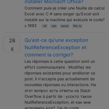
installer Microsoft Office?
Comment puis-je créer une feuille de calcul
Excel avec C # sans exiger qu'Excel soit
installé sur la machine qui exécute le code?
1893
c#
.net
excel
file-io
Qu'est-ce qu'une exception
28
NullReferenceException et
comment la corriger?
Les réponses à cette question sont un
effort communautaire . Modifiez les
réponses existantes pour améliorer ce
post. Il n'accepte pas actuellement de
nouvelles réponses ou interactions. На
этот вопрос есть ответы на Stack
Overflow à partir de : усскто такое
NullReferenceException, et как мне
исправить код? J'ai du code …