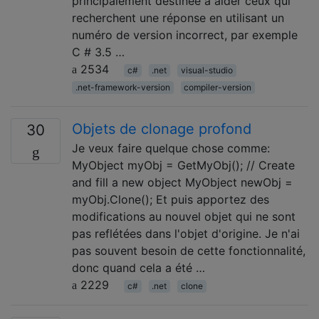
principalement destinée à aider ceux qui
recherchent une réponse en utilisant un
numéro de version incorrect, par exemple
C # 3.5 …
2534
c#
.net
visual-studio
.net-framework-version
compiler-version
Objets de clonage profond
30
Je veux faire quelque chose comme:
MyObject myObj = GetMyObj(); // Create
and fill a new object MyObject newObj =
myObj.Clone(); Et puis apportez des
modifications au nouvel objet qui ne sont
pas reflétées dans l'objet d'origine. Je n'ai
pas souvent besoin de cette fonctionnalité,
donc quand cela a été …
2229
c#
.net
clone