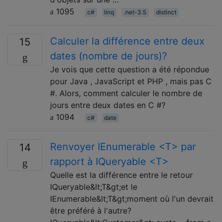
1095
c#
linq
.net-3.5
distinct
Calculer la différence entre deux
15
dates (nombre de jours)?
Je vois que cette question a été répondue
pour Java , JavaScript et PHP , mais pas C
#. Alors, comment calculer le nombre de
jours entre deux dates en C #?
1094
c#
date
Renvoyer IEnumerable <T> par
14
rapport à IQueryable <T>
Quelle est la différence entre le retour
IQueryable&lt;T&gt;et le
IEnumerable&lt;T&gt;moment où l'un devrait
être préféré à l'autre?