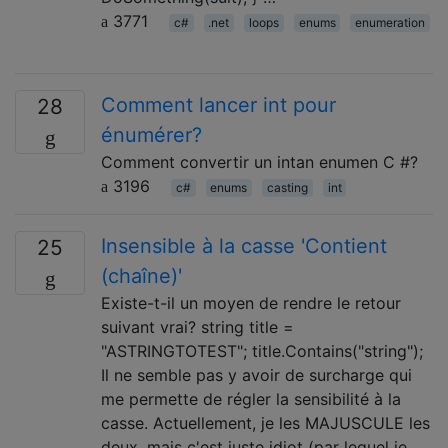
3771
c#
.net
loops
enums
enumeration
Comment lancer int pour
28
énumérer?
Comment convertir un intan enumen C #?
3196
c#
enums
casting
int
Insensible à la casse 'Contient
25
(chaîne)'
Existe-t-il un moyen de rendre le retour
suivant vrai? string title =
"ASTRINGTOTEST"; title.Contains("string");
Il ne semble pas y avoir de surcharge qui
me permette de régler la sensibilité à la
casse. Actuellement, je les MAJUSCULE les
deux, mais c'est juste idiot (par lequel je