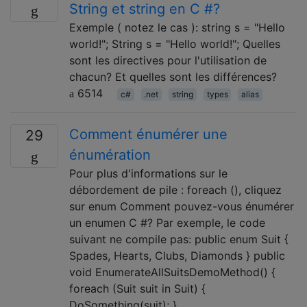
String et string en C #?
Exemple ( notez le cas ): string s = "Hello
world!"; String s = "Hello world!"; Quelles
sont les directives pour l'utilisation de
chacun? Et quelles sont les différences?
6514
c#
.net
string
types
alias
Comment énumérer une
29
énumération
Pour plus d'informations sur le
débordement de pile : foreach (), cliquez
sur enum Comment pouvez-vous énumérer
un enumen C #? Par exemple, le code
suivant ne compile pas: public enum Suit {
Spades, Hearts, Clubs, Diamonds } public
void EnumerateAllSuitsDemoMethod() {
foreach (Suit suit in Suit) {
DoSomething(suit); } …