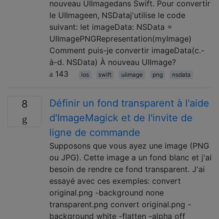
nouveau UIImagedans Swift. Pour convertir
le UIImageen, NSDataj'utilise le code
suivant: let imageData: NSData =
UIImagePNGRepresentation(myImage)
Comment puis-je convertir imageData(c.-
à-d. NSData) À nouveau UIImage?
143
ios
swift
uiimage
png
nsdata
Définir un fond transparent à l'aide
8
d'ImageMagick et de l'invite de
ligne de commande
Supposons que vous ayez une image (PNG
ou JPG). Cette image a un fond blanc et j'ai
besoin de rendre ce fond transparent. J'ai
essayé avec ces exemples: convert
original.png -background none
transparent.png convert original.png -
background white -flatten -alpha off