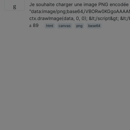
Je souhaite charger une image PNG encodée en 
"data:image/png;base64,iVBORw0KGgoA
ctx.drawImage(data, 0, 0); &lt;/script&gt; &lt
89
html
canvas
png
base64