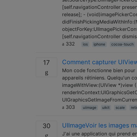
[self.navigationController pres
release]; - (void)imagePickerCon
didFinishPickingMediaWithInfo:(N
objectForKey:UIImagePickerContr
[self.navigationController dis
332
ios
iphone
cocoa-touch
Comment capturer UIView e
17
Mon code fonctionne bien pour l
appareils rétiniens. Quelqu'un c
imageWithView:(UIView *)view {
renderInContext:UIGraphicsGetC
UIGraphicsGetImageFromCurrent
303
uiimage
uikit
scale
ret
UIImageVoir les images ma
30
J'ai une application qui prend e