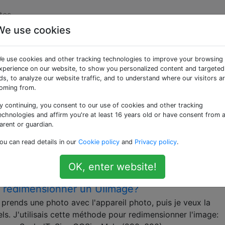
tes
We use cookies
ées «uiimage»
e use cookies and other tracking technologies to improve your browsing
xperience on our website, to show you personalized content and targeted
oa-Touch sur iOS. Il est disponible dans iOS 2.0 et version
ds, to analyze our website traffic, and to understand where our visitors a
oming from.
ent d'image à partir d'une URL sur Swift
y continuing, you consent to our use of cookies and other tracking
 partir d'une URL dans mon application, j'ai donc d'abord 
echnologies and affirm you're at least 16 years old or have consent from 
ionné, cependant, avec Swift, j'ai une erreur de compilation
arent or guardian.
ble: utilisez la construction d'objet 'UIImage (data :)' Ma
ou can read details in our
Cookie policy
and
Privacy policy
.
iew : UIImageView override func …
OK, enter website!
de redimensionner un UIImage?
prends une photo avec l'appareil photo, puis je veux la
s. J'utilisais cette méthode pour redimensionner l'image: