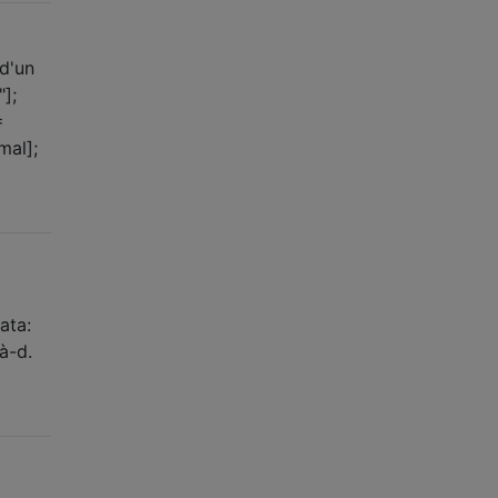
 d'un
];
=
mal];
ata:
à-d.