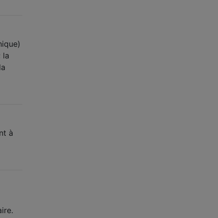
hique)
 la
la
nt à
ire.