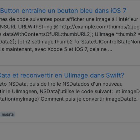
UIButton entraîne un bouton bleu dans iOS 7
lignes de code suivantes pour afficher une image à l'intérieur
SURL URLWithString:@"http://example.com/thumbs/2.jpg"
 dataWithContentsOfURL:thumbURL2]; UIImage *thumb2 
ata2]; [btn2 setImage:thumb2 forState:UIControlStateNor
is maintenant, avec Xcode 5 et iOS 7, cela ne …
ata et reconvertir en UIImage dans Swift?
geto NSData, puis de lire le NSDatados d'un nouveau
r le UIImageen, NSDataj'utilise le code suivant: let imageD
tion(myImage) Comment puis-je convertir imageData(c.-
nsdata