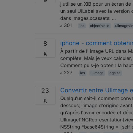
j'utilise un XIB pour un écran d
un seul UILabel avec la version
dans Images.xcassets: …
301
ios
objective-c
uiimagevi
iphone - comment obtenir 
8
À partir de l' image URL dans Ma
complète. Mais je veux calculer,
Comment puis-je obtenir la haut
227
ios
uiimage
cgsize
Convertir entre UIImage 
23
Quelqu'un sait-il comment conver
dessous; l'image d'origine avan
qu'après l'avoir encodée et dé
UIImagePNGRepresentation(view
NSString *base64String = [self