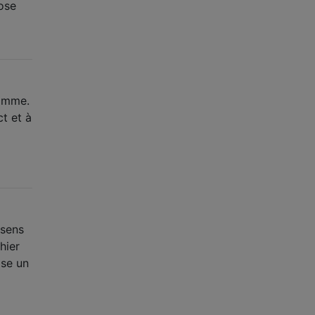
ose
ramme.
ct et à
 sens
hier
ise un