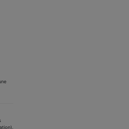
une
s
ation).