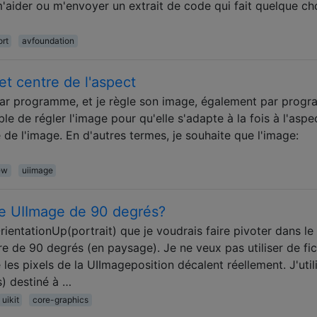
'aider ou m'envoyer un extrait de code qui fait quelque ch
rt
avfoundation
t centre de l'aspect
par programme, et je règle son image, également par prog
e de régler l'image pour qu'elle s'adapte à la fois à l'aspe
 de l'image. En d'autres termes, je souhaite que l'image:
ew
uiimage
e UIImage de 90 degrés?
ientationUp(portrait) que je voudrais faire pivoter dans le
re de 90 degrés (en paysage). Je ne veux pas utiliser de fic
es pixels de la UIImageposition décalent réellement. J'util
s) destiné à …
uikit
core-graphics