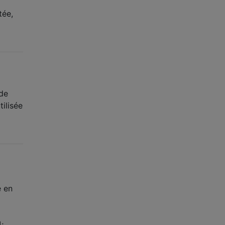
tée,
 de
ilisée
e en
;