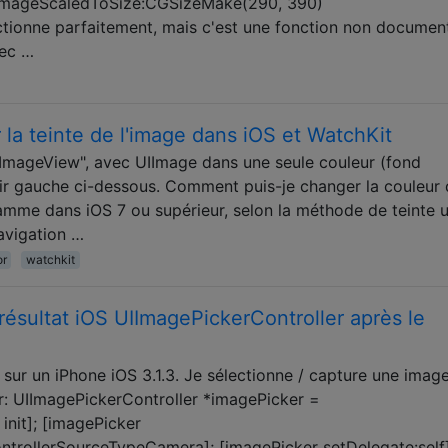
imageScaledToSize:CGSizeMake(290, 390)
nctionne parfaitement, mais c'est une fonction non documen
vec …
a teinte de l'image dans iOS et WatchKit
eImageView", avec UIImage dans une seule couleur (fond
ir gauche ci-dessous. Comment puis-je changer la couleur
amme dans iOS 7 ou supérieur, selon la méthode de teinte ut
avigation …
or
watchkit
 résultat iOS UIImagePickerController après le
sur un iPhone iOS 3.1.3. Je sélectionne / capture une imag
er: UIImagePickerController *imagePicker =
init]; [imagePicker
trollerSourceTypeCamera]; [imagePicker setDelegate:self]