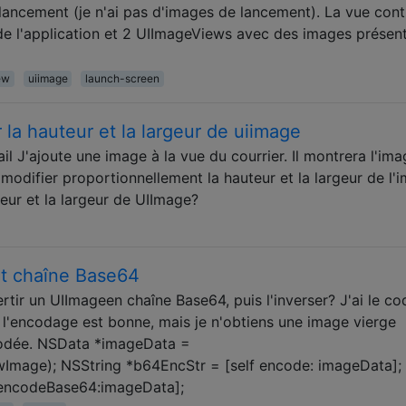
e lancement (je n'ai pas d'images de lancement). La vue cont
 de l'application et 2 UIImageViews avec des images présen
ew
uiimage
launch-screen
la hauteur et la largeur de uiimage
il J'ajoute une image à la vue du courrier. Il montrera l'im
 modifier proportionnellement la hauteur et la largeur de l'
eur et la largeur de UIImage?
et chaîne Base64
tir un UIImageen chaîne Base64, puis l'inverser? J'ai le co
t l'encodage est bonne, mais je n'obtiens une image vierge
codée. NSData *imageData =
Image); NSString *b64EncStr = [self encode: imageData];
 encodeBase64:imageData];