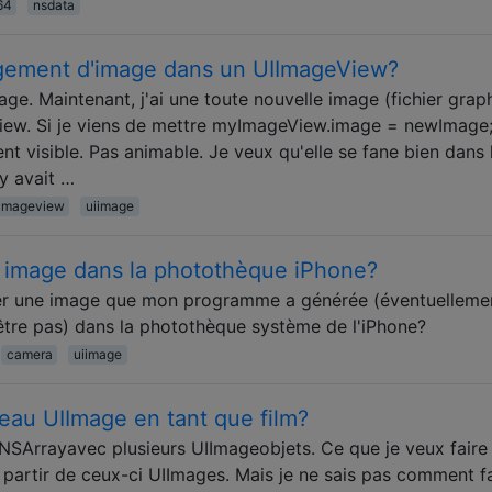
64
nsdata
gement d'image dans un UIImageView?
e. Maintenant, j'ai une toute nouvelle image (fichier grap
eView. Si je viens de mettre myImageView.image = newImage;
 visible. Pas animable. Je veux qu'elle se fane bien dans 
 y avait …
iimageview
uiimage
 image dans la photothèque iPhone?
trer une image que mon programme a générée (éventuelleme
-être pas) dans la photothèque système de l'iPhone?
camera
uiimage
eau UIImage en tant que film?
n NSArrayavec plusieurs UIImageobjets. Ce que je veux faire
à partir de ceux-ci UIImages. Mais je ne sais pas comment fa