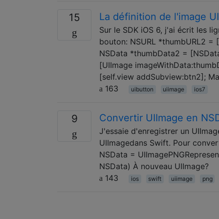
La définition de l'image 
15
Sur le SDK iOS 6, j'ai écrit les 
bouton: NSURL *thumbURL2 = [N
NSData *thumbData2 = [NSData
[UIImage imageWithData:thumbD
[self.view addSubview:btn2]; Ma
163
uibutton
uiimage
ios7
Convertir UIImage en NSD
9
J'essaie d'enregistrer un UIIma
UIImagedans Swift. Pour converti
NSData = UIImagePNGRepresenta
NSData) À nouveau UIImage?
143
ios
swift
uiimage
png