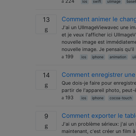
224
ios
swift
uiimage
base
Comment animer le chan
13
J'ai un UIImageViewavec une imag
et je veux l'afficher ici UIImag
nouvelle image est immédiatement
nouvelle image. Je pensais qu'il
199
ios
iphone
animation
u
Comment enregistrer une
14
Que dois-je faire pour enregis
partir de l'appareil photo, peut
193
ios
iphone
cocoa-touch
Comment exporter le tabl
9
J'ai un problème sérieux: j'ai u
maintenant, c'est créer un film 