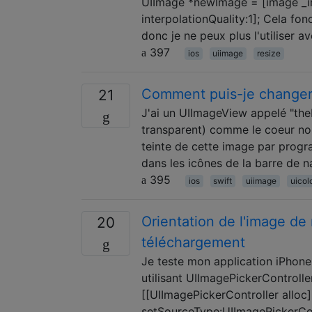
UIImage *newImage = [image _
interpolationQuality:1]; Cela fo
donc je ne peux plus l'utiliser a
397
ios
uiimage
resize
Comment puis-je changer l
21
J'ai un UIImageView appelé "th
transparent) comme le coeur no
teinte de cette image par progr
dans les icônes de la barre de n
395
ios
swift
uiimage
uicol
Orientation de l'image de
20
téléchargement
Je teste mon application iPhone 
utilisant UIImagePickerControll
[[UIImagePickerController alloc] 
setSourceType:UIImagePickerCon