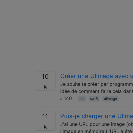
Créer une UIImage avec u
10
Je souhaite créer par programme
idée de comment faire cela dans
140
ios
swift
uiimage
Puis-je charger une UIIma
11
J'ai une URL pour une image (obt
l'image en mémoire (l'URL a été 