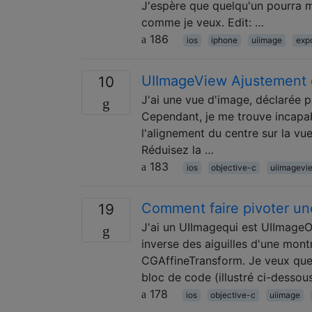
J'espère que quelqu'un pourra m
comme je veux. Edit: …
186
ios
iphone
uiimage
expo
UIImageView Ajustement e
10
J'ai une vue d'image, déclarée 
Cependant, je me trouve incapabl
l'alignement du centre sur la vue
Réduisez la …
183
ios
objective-c
uiimagevi
Comment faire pivoter un
19
J'ai un UIImagequi est UIImageOr
inverse des aiguilles d'une mont
CGAffineTransform. Je veux que l
bloc de code (illustré ci-dessou
178
ios
objective-c
uiimage