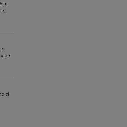
ient
tes
age
image.
de ci-