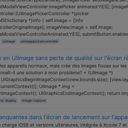
entModalViewController:imagePicker animated:YES]; [image
troller:(UIImagePickerController *)picker
SDictionary *)info { self.image = [info
ollerOriginalImage]; imageView.image = self.image;
missModalViewControllerAnimated:YES]; submitButton.enable
uiimage
uiimagepickercontroller
n UIImage sans perte de qualité sur l'écran r
es appareils normaux, mais crée des images floues sur les
onnaît-il une solution à mon problème? + (UIImage *)
 UIGraphicsBeginImageContext(view.bounds.size); [view.la
urrentContext()]; UIImage * img =
ImageContext(); UIGraphicsEndImageContext(); return img
ina-display
image-capture
nquantes dans l'écran de lancement sur l'appar
n charge iOS8 et versions ultérieures, intégrée à Xcode 7 et