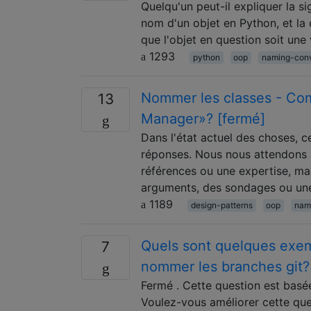
Quelqu'un peut-il expliquer la si
nom d'un objet en Python, et la 
que l'objet en question soit une
1293
python
oop
naming-conv
Nommer les classes - Com
13
Manager»? [fermé]
Dans l'état actuel des choses, c
réponses. Nous nous attendons à
références ou une expertise, ma
arguments, des sondages ou une
1189
design-patterns
oop
nam
Quels sont quelques exem
7
nommer les branches git?
Fermé . Cette question est basée
Voulez-vous améliorer cette ques