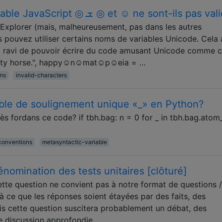
Pourquoi les noms de variable JavaScript ◎ ܫ ◎ et ☺ ne sont-ils p
 Explorer (mais, malheureusement, pas dans les autres
us pouvez utiliser certains noms de variables Unicode. Cela a
t ravi de pouvoir écrire du code amusant Unicode comme c
irty horse.", happy☺n☺mat☺p☺eia = …
ns
invalid-characters
iable de soulignement unique «_» en Python?
près fordans ce code? if tbh.bag: n = 0 for _ in tbh.bag.atom_
conventions
metasyntactic-variable
énomination des tests unitaires [clôturé]
ette question ne convient pas à notre format de questions /
 ce que les réponses soient étayées par des faits, des
is cette question suscitera probablement un débat, des
 discussion approfondie. …