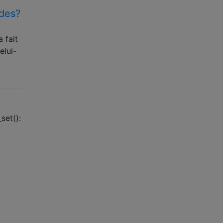
as valides?
 fait
elui-
set():