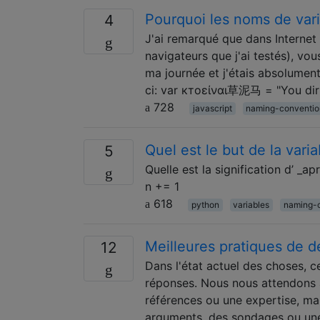
4
J'ai remarqué que dans Internet
navigateurs que j'ai testés), vo
ma journée et j'étais absolumen
ci: var ктоείναι草泥马 = "You d
728
javascript
naming-conventio
Quel est le but de la var
5
Quelle est la signification d’ _a
n += 1
618
python
variables
naming-
Meilleures pratiques de d
12
Dans l'état actuel des choses, c
réponses. Nous nous attendons à
références ou une expertise, ma
arguments, des sondages ou une