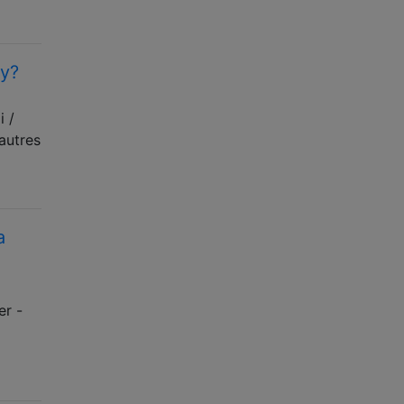
by?
i /
autres
a
er -