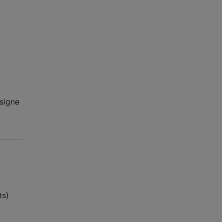
 signe
ts)