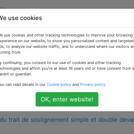
tes
We use cookies
ées «naming-conventi
e use cookies and other tracking technologies to improve your browsing
xperience on our website, to show you personalized content and targeted
ence aux règles générales régissant les noms attribués au
ds, to analyze our website traffic, and to understand where our visitors a
tions facilitent la lisibilité et améliorent ainsi la mainte
oming from.
y continuing, you consent to our use of cookies and other tracking
echnologies and affirm you're at least 16 years old or have consent from 
es tableaux: noms singuliers ou pluriels [ferm
arent or guardian.
 sur l'opinion . Il n'accepte pas actuellement de réponses.
ou can read details in our
Cookie policy
and
Privacy policy
.
tion? Mettez à jour la question afin d'y répondre avec des
 message . Fermé il y a 6 ans . Le monde universitaire veut
OK, enter website!
nventions
n du trait de soulignement simple et double deva