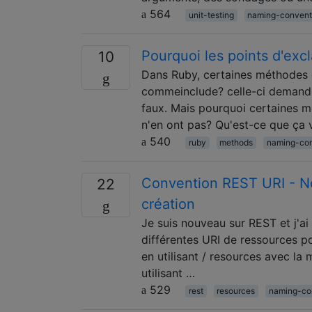
564
unit-testing
naming-convent
Pourquoi les points d'exc
10
Dans Ruby, certaines méthodes o
commeinclude? celle-ci demande s
faux. Mais pourquoi certaines mé
n'en ont pas? Qu'est-ce que ça 
540
ruby
methods
naming-con
Convention REST URI - Nom
22
création
Je suis nouveau sur REST et j'ai 
différentes URI de ressources pou
en utilisant / resources avec la
utilisant …
529
rest
resources
naming-co