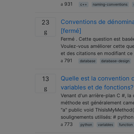
931
c++
naming-conventions
Conventions de dénominat
23
[fermé]
Fermé . Cette question est basée
Voulez-vous améliorer cette ques
et des citations en modifiant ce
791
database
database-design
Quelle est la convention
13
variables et de fonctions?
Venant d'un arrière-plan C #, l
méthode est généralement camel
"a" public void ThisIsMyMethod()
soulignements utilisés: # pytho
773
python
variables
function