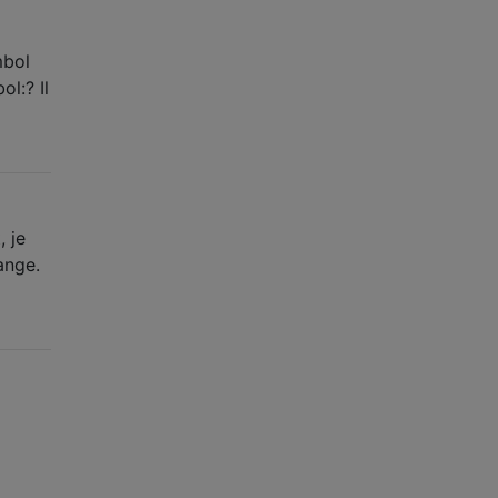
mbol
l:? Il
 je
ange.