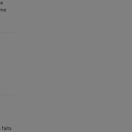
le
ême
 faits