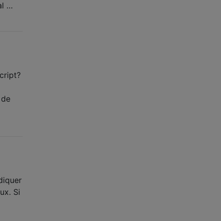
al …
cript?
 de
diquer
ux. Si