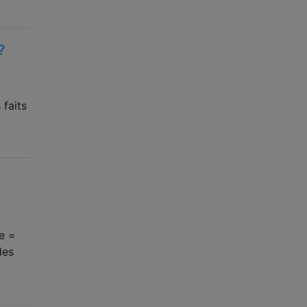
?
 faits
e =
des