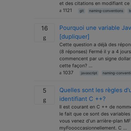
et des citations en modifiant ce m
1121
git
naming-conventions
b
Pourquoi une variable Jav
16
[dupliquer]
Cette question a déjà des réponse
(8 réponses) Fermé il y a 4 jour
commencent par un signe dollar.
cette façon? …
1037
javascript
naming-convent
Quelles sont les règles d'
5
identifiant C ++?
Il est courant en C ++ de nomme
le fait que ce sont des variable
vous venez d'un arrière-plan MF
myFoooccasionnellement. C …