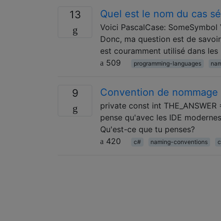
Quel est le nom du cas sé
13
Voici PascalCase: SomeSymbol 
Donc, ma question est de savoir
est couramment utilisé dans les
509
programming-languages
nam
Convention de nommage C
9
private const int THE_ANSWER = 
pense qu'avec les IDE modernes,
Qu'est-ce que tu penses?
420
c#
naming-conventions
c