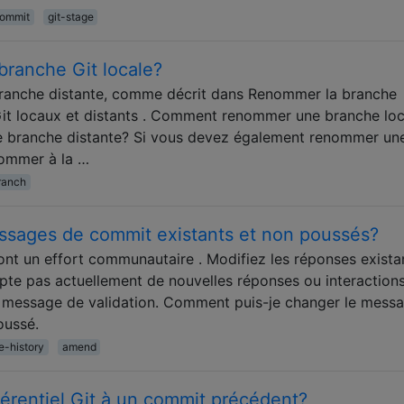
commit
git-stage
anche Git locale?
ranche distante, comme décrit dans Renommer la branche
s Git locaux et distants . Comment renommer une branche loc
ne branche distante? Si vous devez également renommer un
nommer à la …
ranch
ssages de commit existants et non poussés?
ont un effort communautaire . Modifiez les réponses exista
epte pas actuellement de nouvelles réponses ou interactions.
n message de validation. Comment puis-je changer le mess
oussé.
te-history
amend
érentiel Git à un commit précédent?