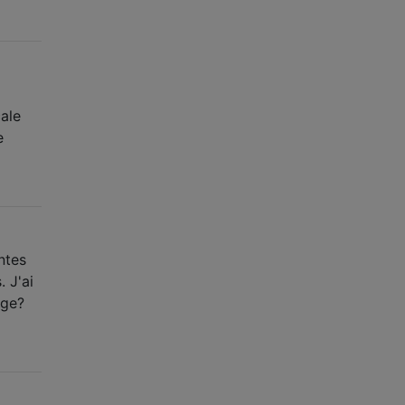
ale
e
ntes
 J'ai
age?