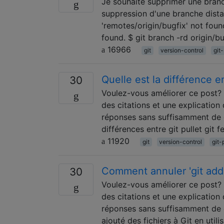
Je souhaite supprimer une branc
suppression d'une branche dista
'remotes/origin/bugfix' not found
found. $ git branch -rd origin/b
16966
git
version-control
git
Quelle est la différence ent
30
Voulez-vous améliorer ce post? 
des citations et une explication
réponses sans suffisamment de d
différences entre git pullet git f
11920
git
version-control
git-
Comment annuler 'git add'
30
Voulez-vous améliorer ce post? 
des citations et une explication
réponses sans suffisamment de d
ajouté des fichiers à Git en uti