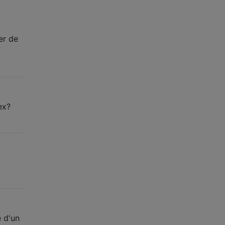
er de
ex?
e d'un