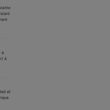
stante
istant
ment
 в
r) à
led et
anque