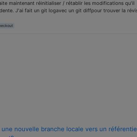
te maintenant réinitialiser / rétablir les modifications qu'il
nte. J'ai fait un git logavec un git diffpour trouver la révi
heckout
ne nouvelle branche locale vers un référentiel