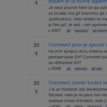
distant et la suivre égale
Je veux pouvoir faire ce qui sui
ou locale) (via git branchou git 
(publication), mais rendez-la t
je fais ça? Je sais --set-upstre
4307
git
repository
git-branch
Comment puis-je ajouter u
30
На этот вопрос есть ответы на
репозитории Git? Comment puis-j
un référentiel Git?
4268
git
directory
git-add
Comment cloner toutes le
30
J'ai un masteret une developmen
fetched, mais je ne peux rien r
quelque chose d'évident, mais j'a
4130
git
github
git-branch