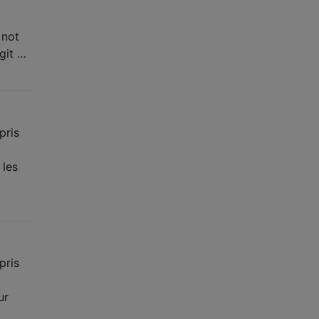
 not
git …
pris
 les
pris
ur