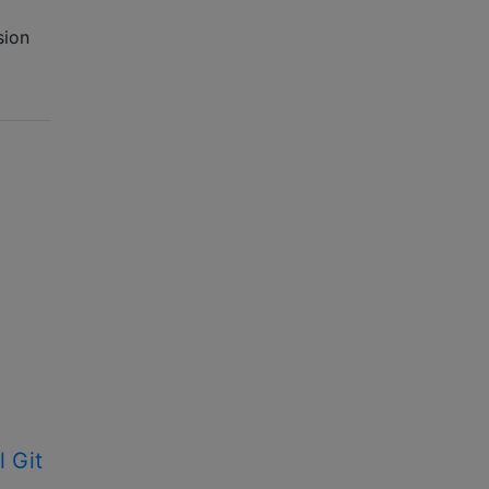
sion
 Git