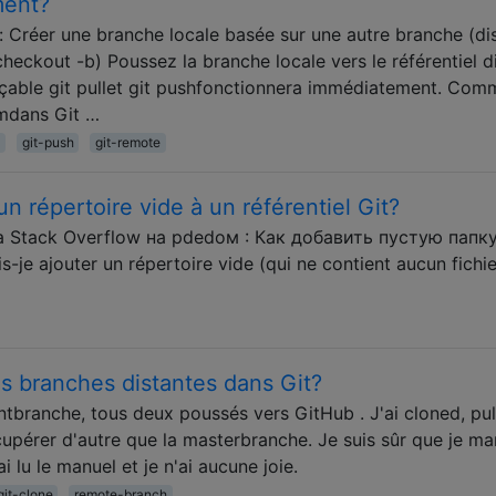
ment?
t: Créer une branche locale basée sur une autre branche (di
checkout -b) Poussez la branche locale vers le référentiel d
raçable git pullet git pushfonctionnera immédiatement. Com
amdans Git …
git-push
git-remote
n répertoire vide à un référentiel Git?
 Stack Overflow на рdedом : Как добавить пустую папку
e ajouter un répertoire vide (qui ne contient aucun fichie
s branches distantes dans Git?
tbranche, tous deux poussés vers GitHub . J'ai cloned, pul
écupérer d'autre que la masterbranche. Je suis sûr que je m
i lu le manuel et je n'ai aucune joie.
git-clone
remote-branch