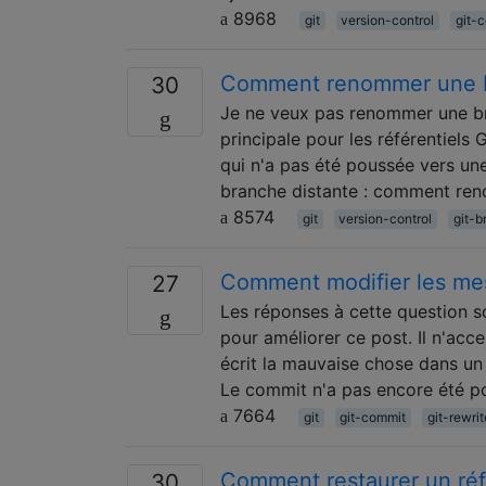
8968
git
version-control
git-
Comment renommer une br
30
Je ne veux pas renommer une b
principale pour les référentiel
qui n'a pas été poussée vers u
branche distante : comment re
8574
git
version-control
git-b
Comment modifier les me
27
Les réponses à cette question s
pour améliorer ce post. Il n'acc
écrit la mauvaise chose dans u
Le commit n'a pas encore été p
7664
git
git-commit
git-rewri
Comment restaurer un réf
30