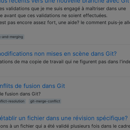
lus récents vers une nouvelle branche avec Git
es validations que je me suis engagé à maîtriser dans une
e avant que ces validations ne soient effectuées.
st pas encore assez fort, une aide? Ie comment puis-je all
g-and-merging
difications non mises en scène dans Git?
ions de ma copie de travail qui ne figurent pas dans l'ind
lits de fusion dans Git
e fusion dans Git?
lict-resolution
git-merge-conflict
établir un fichier dans une révision spécifique?
ns à un fichier qui a été validé plusieurs fois dans le cadr