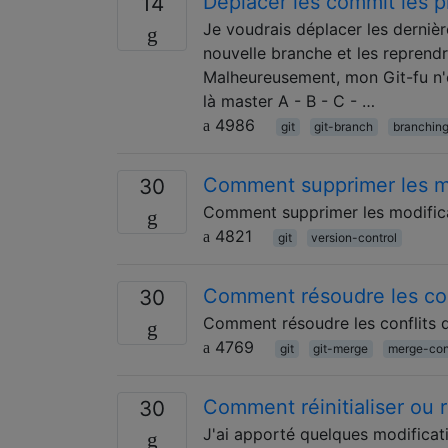
Déplacer les commit les p
14
Je voudrais déplacer les dernièr
nouvelle branche et les reprendr
Malheureusement, mon Git-fu n'e
là master A - B - C - …
4986
git
git-branch
branchin
Comment supprimer les mo
30
Comment supprimer les modificat
4821
git
version-control
Comment résoudre les conf
30
Comment résoudre les conflits d
4769
git
git-merge
merge-conf
Comment réinitialiser ou r
30
J'ai apporté quelques modificatio