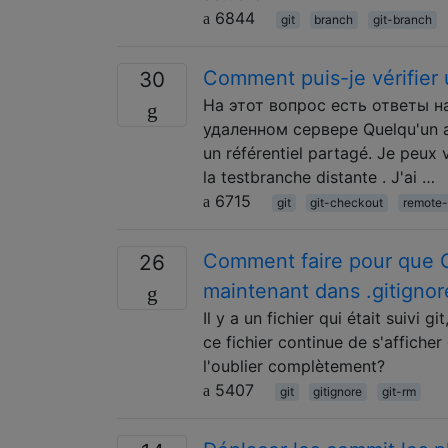
6844
git
branch
git-branch
Comment puis-je vérifier 
30
На этот вопрос есть ответы на
удаленном сервере Quelqu'un a 
un référentiel partagé. Je peux v
la testbranche distante . J'ai …
6715
git
git-checkout
remote
Comment faire pour que Git
26
maintenant dans .gitignor
Il y a un fichier qui était suivi g
ce fichier continue de s'affiche
l'oublier complètement?
5407
git
gitignore
git-rm