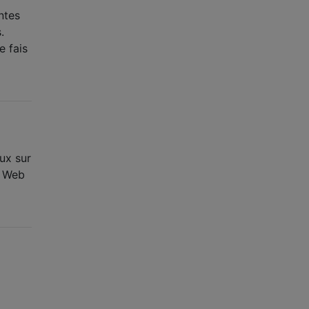
ntes
.
e fais
ux sur
e Web
e