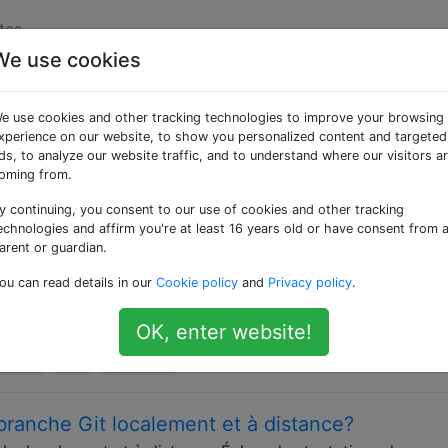
tes
We use cookies
ées «git»
e use cookies and other tracking technologies to improve your browsing
xperience on our website, to show you personalized content and targeted
stribué open source (DVCS). Utilisez cette balise pour les qu
ds, to analyze our website traffic, and to understand where our visitors a
] pour les problèmes liés à Git simplement parce qu'un réfé
oming from.
ns de programmation générales qui impliquent un référentiel 
y continuing, you consent to our use of cookies and other tracking
echnologies and affirm you're at least 16 years old or have consent from 
iers commits locaux dans Git?
arent or guardian.
 Stack Overflow на рdedом : Как вернуться (откатиться
ou can read details in our
Cookie policy
and
Privacy policy
.
identellement validé les mauvais fichiers dans Git , mais j
sur le serveur. Comment annuler ces validations à partir du
OK, enter website!
-commit
undo
pre-commit
anche Git localement et à distance?