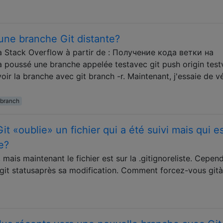
une branche Git distante?
 Stack Overflow à partir de : Получение кода ветки на
poussé une branche appelée testavec git push origin test
oir la branche avec git branch -r. Maintenant, j'essaie de vé
-branch
 «oublie» un fichier qui a été suivi mais qui e
e?
it, mais maintenant le fichier est sur la .gitignoreliste. Cepen
r git statusaprès sa modification. Comment forcez-vous gità