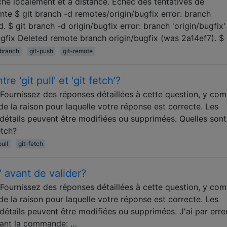
he localement et à distance. Échec des tentatives de
nte $ git branch -d remotes/origin/bugfix error: branch
. $ git branch -d origin/bugfix error: branch 'origin/bugfix'
ugfix Deleted remote branch origin/bugfix (was 2a14ef7). $ 
-branch
git-push
git-remote
re 'git pull' et 'git fetch'?
Fournissez des réponses détaillées à cette question, y com
 de la raison pour laquelle votre réponse est correcte. Les
étails peuvent être modifiées ou supprimées. Quelles sont
etch?
pull
git-fetch
 avant de valider?
Fournissez des réponses détaillées à cette question, y com
 de la raison pour laquelle votre réponse est correcte. Les
étails peuvent être modifiées ou supprimées. J'ai par erre
lisant la commande: …