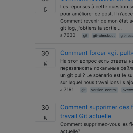
Les réponses à cette question s
pour améliorer ce post. Il n'acc
Comment revenir de mon état actu
git log, j'obtiens la sortie …
7630
git
git-checkout
git-res
Comment forcer «git pull»
30
На этот вопрос есть ответы н
перезаписать локальные файлы 
un git pull? Le scénario est le 
sur lequel nous travaillons Ils a
7191
git
version-control
overw
Comment supprimer des fic
30
travail Git actuelle
Comment supprimez-vous les fich
actuelle?