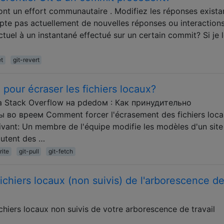
ont un effort communautaire . Modifiez les réponses exista
epte pas actuellement de nouvelles réponses ou interactions
el à un instantané effectué sur un certain commit? Si je l
et
git-revert
 pour écraser les fichiers locaux?
а Stack Overflow на рdedом : Как принудительно
во вреем Comment forcer l'écrasement des fichiers loca
suivant: Un membre de l'équipe modifie les modèles d'un sit
joutent des …
rite
git-pull
git-fetch
hiers locaux (non suivis) de l'arborescence d
iers locaux non suivis de votre arborescence de travail