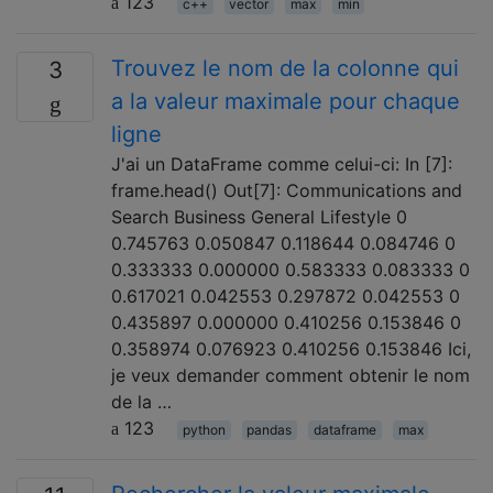
123
c++
vector
max
min
Trouvez le nom de la colonne qui
3
a la valeur maximale pour chaque
ligne
J'ai un DataFrame comme celui-ci: In [7]:
frame.head() Out[7]: Communications and
Search Business General Lifestyle 0
0.745763 0.050847 0.118644 0.084746 0
0.333333 0.000000 0.583333 0.083333 0
0.617021 0.042553 0.297872 0.042553 0
0.435897 0.000000 0.410256 0.153846 0
0.358974 0.076923 0.410256 0.153846 Ici,
je veux demander comment obtenir le nom
de la …
123
python
pandas
dataframe
max