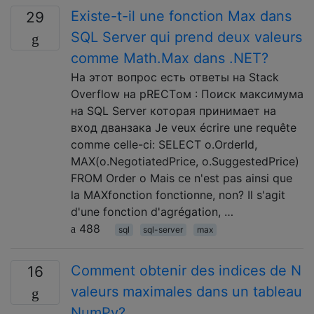
Existe-t-il une fonction Max dans
29
SQL Server qui prend deux valeurs
comme Math.Max ​​dans .NET?
На этот вопрос есть ответы на Stack
Overflow на рRECTом : Поиск максимума
на SQL Server которая принимает на
вход дванзака Je veux écrire une requête
comme celle-ci: SELECT o.OrderId,
MAX(o.NegotiatedPrice, o.SuggestedPrice)
FROM Order o Mais ce n'est pas ainsi que
la MAXfonction fonctionne, non? Il s'agit
d'une fonction d'agrégation, …
488
sql
sql-server
max
Comment obtenir des indices de N
16
valeurs maximales dans un tableau
NumPy?