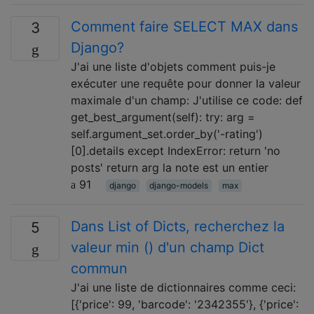
Comment faire SELECT MAX dans
3
Django?
J'ai une liste d'objets comment puis-je
exécuter une requête pour donner la valeur
maximale d'un champ: J'utilise ce code: def
get_best_argument(self): try: arg =
self.argument_set.order_by('-rating')
[0].details except IndexError: return 'no
posts' return arg la note est un entier
91
django
django-models
max
Dans List of Dicts, recherchez la
5
valeur min () d'un champ Dict
commun
J'ai une liste de dictionnaires comme ceci:
[{'price': 99, 'barcode': '2342355'}, {'price':