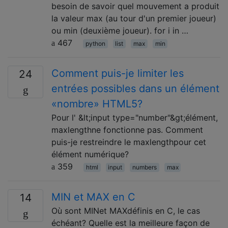
besoin de savoir quel mouvement a produit
la valeur max (au tour d'un premier joueur)
ou min (deuxième joueur). for i in …
467
python
list
max
min
Comment puis-je limiter les
24
entrées possibles dans un élément
«nombre» HTML5?
Pour l' &lt;input type="number"&gt;élément,
maxlengthne fonctionne pas. Comment
puis-je restreindre le maxlengthpour cet
élément numérique?
359
html
input
numbers
max
MIN et MAX en C
14
Où sont MINet MAXdéfinis en C, le cas
échéant? Quelle est la meilleure façon de