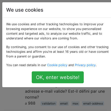
La
Étiquettes
We use cookies
Account
programmation
We use cookies and other tracking technologies to improve your
Questions marquées
browsing experience on our website, to show you personalized
content and targeted ads, to analyze our website traffic, and to
understand where our visitors are coming from.
«max»
By continuing, you consent to our use of cookies and other tracking
technologies and affirm you're at least 16 years old or have consent
Valeur maximum. Le plus grand, le plus grand, le plus
from a parent or guardian.
grand.
You can read details in our
Cookie policy
and
Privacy policy
.
Quelle est la longueur maximale
6
OK, enter website!
d'une adresse e-mail valide?
Quelle est la longueur maximale d'une
adresse e-mail valide? Est-il défini par une
norme?
988
validation
email
max
email-address