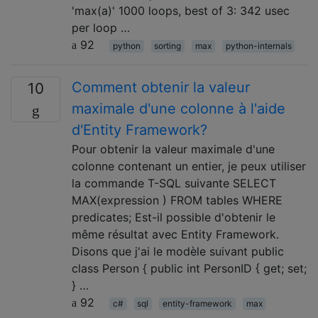
'max(a)' 1000 loops, best of 3: 342 usec
per loop …
92
python
sorting
max
python-internals
Comment obtenir la valeur
10
maximale d'une colonne à l'aide
d'Entity Framework?
Pour obtenir la valeur maximale d'une
colonne contenant un entier, je peux utiliser
la commande T-SQL suivante SELECT
MAX(expression ) FROM tables WHERE
predicates; Est-il possible d'obtenir le
même résultat avec Entity Framework.
Disons que j'ai le modèle suivant public
class Person { public int PersonID { get; set;
} …
92
c#
sql
entity-framework
max