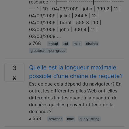
resource ---|-----|------------|--------|------
--- 1 | 10 | 04/03/2009 | john | 399 2 | 11 |
04/03/2009 | juliet | 244 5 | 12 |
04/03/2009 | borat | 555 3 | 10 |
03/03/2009 | john | 300 4 | 11 |
03/03/2009 …
768
mysql
sql
max
distinct
greatest-n-per-group
Quelle est la longueur maximale
3
possible d'une chaîne de requête?
Est-ce que cela dépend du navigateur? En
outre, les différentes piles Web ont-elles
différentes limites quant à la quantité de
données qu'elles peuvent obtenir de la
demande?
559
browser
max
query-string