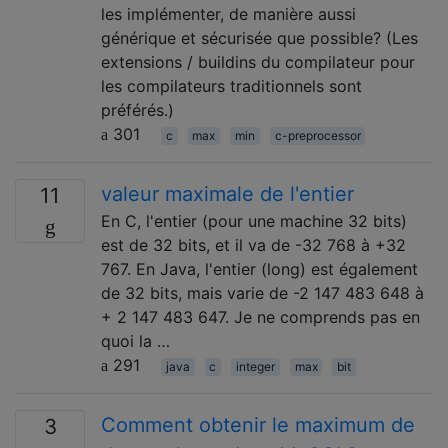
les implémenter, de manière aussi
générique et sécurisée que possible? (Les
extensions / buildins du compilateur pour
les compilateurs traditionnels sont
préférés.)
301
c
max
min
c-preprocessor
valeur maximale de l'entier
11
En C, l'entier (pour une machine 32 bits)
est de 32 bits, et il va de -32 768 à +32
767. En Java, l'entier (long) est également
de 32 bits, mais varie de -2 147 483 648 à
+ 2 147 483 647. Je ne comprends pas en
quoi la …
291
java
c
integer
max
bit
Comment obtenir le maximum de
3