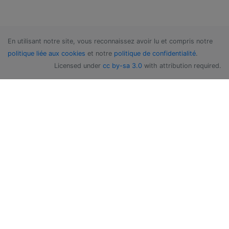
En utilisant notre site, vous reconnaissez avoir lu et compris notre
politique liée aux cookies
et notre
politique de confidentialité
.
Licensed under
cc by-sa 3.0
with attribution required.