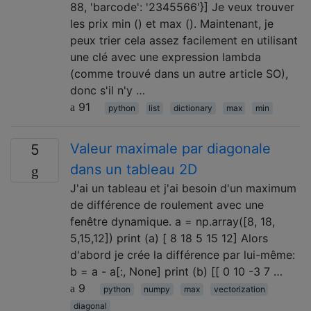
88, 'barcode': '2345566'}] Je veux trouver
les prix min () et max (). Maintenant, je
peux trier cela assez facilement en utilisant
une clé avec une expression lambda
(comme trouvé dans un autre article SO),
donc s'il n'y …
91
python
list
dictionary
max
min
Valeur maximale par diagonale
5
dans un tableau 2D
J'ai un tableau et j'ai besoin d'un maximum
de différence de roulement avec une
fenêtre dynamique. a = np.array([8, 18,
5,15,12]) print (a) [ 8 18 5 15 12] Alors
d'abord je crée la différence par lui-même:
b = a - a[:, None] print (b) [[ 0 10 -3 7 …
9
python
numpy
max
vectorization
diagonal