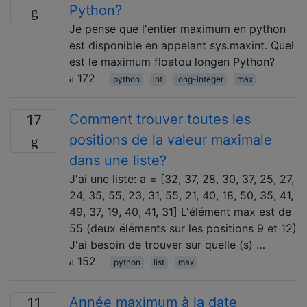
Python?
Je pense que l'entier maximum en python
est disponible en appelant sys.maxint. Quel
est le maximum floatou longen Python?
172
python
int
long-integer
max
Comment trouver toutes les
17
positions de la valeur maximale
dans une liste?
J'ai une liste: a = [32, 37, 28, 30, 37, 25, 27,
24, 35, 55, 23, 31, 55, 21, 40, 18, 50, 35, 41,
49, 37, 19, 40, 41, 31] L'élément max est de
55 (deux éléments sur les positions 9 et 12)
J'ai besoin de trouver sur quelle (s) …
152
python
list
max
Année maximum à la date
11