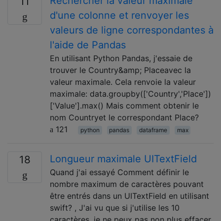
Rechercher la valeur maximale
11
d'une colonne et renvoyer les
valeurs de ligne correspondantes à
l'aide de Pandas
En utilisant Python Pandas, j'essaie de
trouver le Country&amp; Placeavec la
valeur maximale. Cela renvoie la valeur
maximale: data.groupby(['Country','Place'])
['Value'].max() Mais comment obtenir le
nom Countryet le correspondant Place?
121
python
pandas
dataframe
max
Longueur maximale UITextField
18
Quand j'ai essayé Comment définir le
nombre maximum de caractères pouvant
être entrés dans un UITextField en utilisant
swift? , J'ai vu que si j'utilise les 10
caractères, je ne peux pas non plus effacer