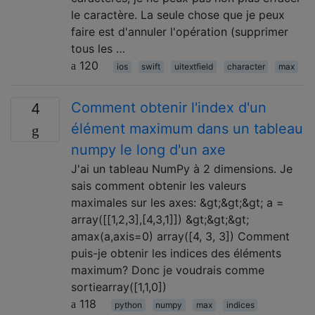
le caractère. La seule chose que je peux
faire est d'annuler l'opération (supprimer
tous les …
120
ios
swift
uitextfield
character
max
Comment obtenir l'index d'un
4
élément maximum dans un tableau
numpy le long d'un axe
J'ai un tableau NumPy à 2 dimensions. Je
sais comment obtenir les valeurs
maximales sur les axes: &gt;&gt;&gt; a =
array([[1,2,3],[4,3,1]]) &gt;&gt;&gt;
amax(a,axis=0) array([4, 3, 3]) Comment
puis-je obtenir les indices des éléments
maximum? Donc je voudrais comme
sortiearray([1,1,0])
118
python
numpy
max
indices