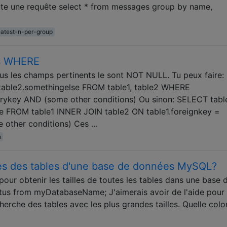
cute une requête select * from messages group by name,
eatest-n-per-group
vs WHERE
ous les champs pertinents le sont NOT NULL. Tu peux faire:
, table2.somethingelse FROM table1, table2 WHERE
arykey AND (some other conditions) Ou sinon: SELECT table1
se FROM table1 INNER JOIN table2 ON table1.foreignkey =
 other conditions) Ces …
n
les des tables d'une base de données MySQL?
our obtenir les tailles de toutes les tables dans une base 
us from myDatabaseName; J'aimerais avoir de l'aide pour
herche des tables avec les plus grandes tailles. Quelle col