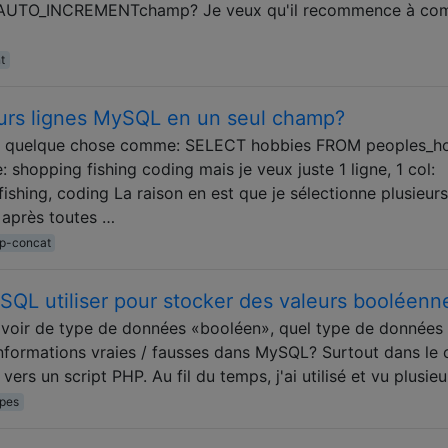
 le AUTO_INCREMENTchamp? Je veux qu'il recommence à co
t
eurs lignes MySQL en un seul champ?
aire quelque chose comme: SELECT hobbies FROM peoples_h
shopping fishing coding mais je veux juste 1 ligne, 1 col:
ishing, coding La raison en est que je sélectionne plusieurs
, après toutes …
p-concat
QL utiliser pour stocker des valeurs booléenn
voir de type de données «booléen», quel type de données
nformations vraies / fausses dans MySQL? Surtout dans le 
/ vers un script PHP. Au fil du temps, j'ai utilisé et vu plusie
ypes