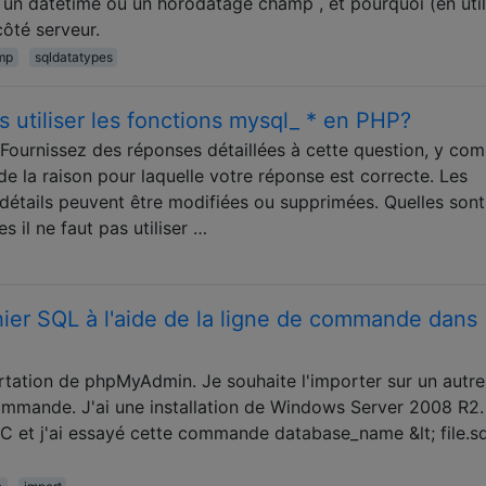
un datetime ou un horodatage champ , et pourquoi (en util
ôté serveur.
mp
sqldatatypes
s utiliser les fonctions mysql_ * en PHP?
Fournissez des réponses détaillées à cette question, y com
 de la raison pour laquelle votre réponse est correcte. Les
étails peuvent être modifiées ou supprimées. Quelles sont
s il ne faut pas utiliser …
ier SQL à l'aide de la ligne de commande dans
ortation de phpMyAdmin. Je souhaite l'importer sur un autre
commande. J'ai une installation de Windows Server 2008 R2. 
ur C et j'ai essayé cette commande database_name &lt; file.s