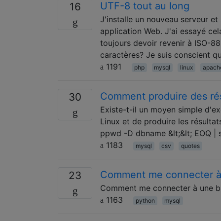
UTF-8 tout au long
16
J'installe un nouveau serveur e
application Web. J'ai essayé cel
toujours devoir revenir à ISO-88
caractères? Je suis conscient q
1191
php
mysql
linux
apach
Comment produire des ré
30
Existe-t-il un moyen simple d'e
Linux et de produire les résulta
ppwd -D dbname &lt;&lt; EOQ | sed 
1183
mysql
csv
quotes
Comment me connecter à
23
Comment me connecter à une b
1163
python
mysql