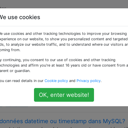
tes
We use cookies
ées «mysql»
e use cookies and other tracking technologies to improve your browsing
xperience on our website, to show you personalized content and targeted
 données relationnelle (RDBMS) gratuit et open source qu
ds, to analyze our website traffic, and to understand where our visitors a
bases de données telles que SQL Server, SQLite, etc. Ce so
oming from.
 pour gérer les données.
y continuing, you consent to our use of cookies and other tracking
echnologies and affirm you're at least 16 years old or have consent from 
r l'injection SQL en PHP?
arent or guardian.
ont un effort communautaire . Modifiez les réponses exista
ou can read details in our
Cookie policy
and
Privacy policy
.
epte pas actuellement de nouvelles réponses ou interaction
ack Overflow à partir de : Каким образом избежать SQL-
OK, enter website!
isateur est insérée …
y
sql-injection
 de données datetime ou timestamp dans MySQL?