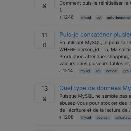
Comment puis-je réinitialiser
1.
1246
mysql
sql
auto-incremen
Puis-je concaténer plusi
11
En utilisant MySQL, je peux f
WHERE person_id = 5; Ma sortie: 
Production attendue: shopping, f
valeurs dans plusieurs tables et
1214
mysql
sql
concat
grou
Quel type de données MyS
13
Puisque MySQL ne semble pas a
abusez-vous pour stocker des i
de l'écriture et de la lecture de 
1208
mysql
boolean
sqldatat