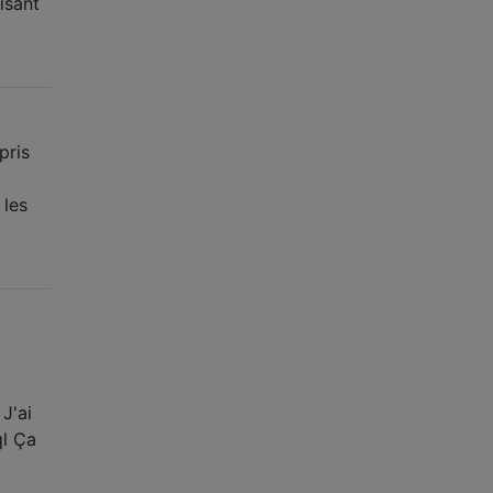
isant
pris
 les
J'ai
ql Ça