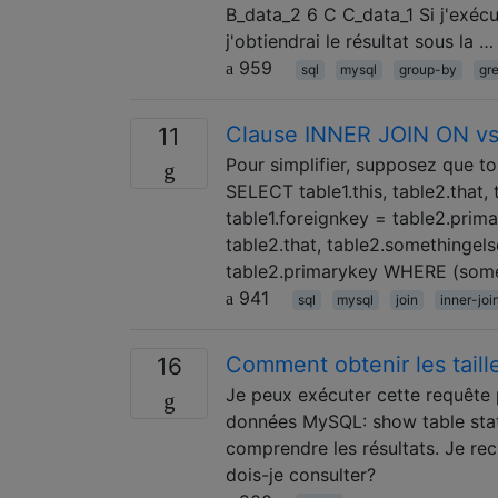
B_data_2 6 C C_data_1 Si j'exé
j'obtiendrai le résultat sous la …
959
sql
mysql
group-by
gr
Clause INNER JOIN ON 
11
Pour simplifier, supposez que t
SELECT table1.this, table2.that
table1.foreignkey = table2.prim
table2.that, table2.somethingel
table2.primarykey WHERE (some
941
sql
mysql
join
inner-joi
Comment obtenir les tail
16
Je peux exécuter cette requête p
données MySQL: show table stat
comprendre les résultats. Je rec
dois-je consulter?