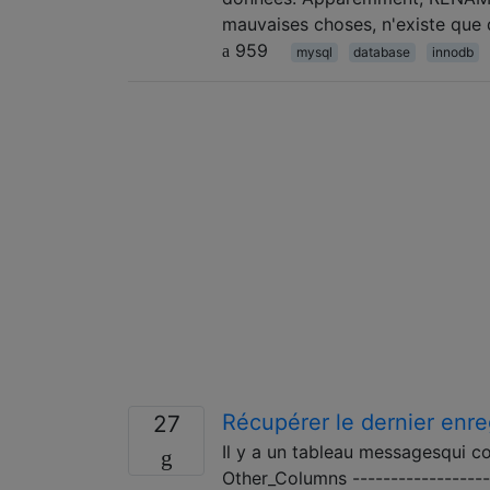
mauvaises choses, n'existe que
959
mysql
database
innodb
Récupérer le dernier enr
27
Il y a un tableau messagesqui 
Other_Columns -----------------