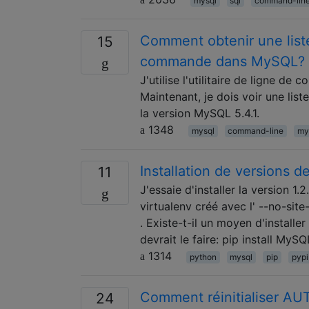
mysql
sql
command-lin
Comment obtenir une liste 
15
commande dans MySQL?
J'utilise l'utilitaire de ligne
Maintenant, je dois voir une list
la version MySQL 5.4.1.
1348
mysql
command-line
my
Installation de versions 
11
J'essaie d'installer la version 
virtualenv créé avec l' --no-sit
. Existe-t-il un moyen d'installe
devrait le faire: pip install MyS
1314
python
mysql
pip
pypi
Comment réinitialiser 
24