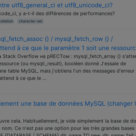
ntre utf8_general_ci et utf8_unicode_ci?
code_ci, y a-t-il des différences de performances?
ollation
character-set
ql_fetch_assoc () / mysql_fetch_row () /
tend à ce que le paramètre 1 soit une ressour
Stack Overflow на рRECTом : mysql_fetch_array () s'atte
ressource (ou mysqli_result), booléen donné J'essaie de
ne table MySQL, mais j'obtiens l'un des messages d'erreur
'attend à ce que le …
ement une base de données MySQL (changer 
e cela. Habituellement, je vide simplement la base de d
 nom. Ce n'est pas une option pour les très grandes bases
E {DATABASE | SCHEMA} db_name TO new_db_name; fait 