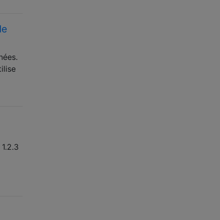
de
nées.
ilise
 1.2.3