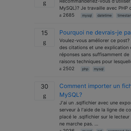
Recommanderiez-vous d'utiliser 
MySQL)? Je travaille avec PHP c
2685
mysql
datetime
timesta
Pourquoi ne devrais-je pa
15
Voulez-vous améliorer ce post? 
des citations et une explication
réponses sans suffisamment de d
raisons techniques pour lesquelle
2502
php
mysql
Comment importer un fich
30
MySQL?
J'ai un .sqlfichier avec une exp
serveur à l'aide de la ligne de 
placé le .sqlfichier sur le lecte
ne marche pas. …
2036