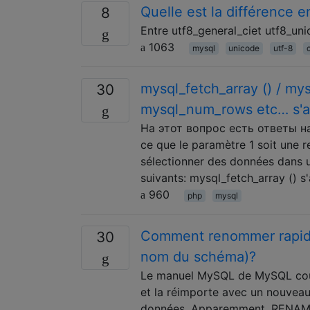
Quelle est la différence e
8
Entre utf8_general_ciet utf8_uni
1063
mysql
unicode
utf-8
c
mysql_fetch_array () / mys
30
mysql_num_rows etc… s'at
На этот вопрос есть ответы на 
ce que le paramètre 1 soit une 
sélectionner des données dans u
suivants: mysql_fetch_array () s
960
php
mysql
Comment renommer rapid
30
nom du schéma)?
Le manuel MySQL de MySQL couvr
et la réimporte avec un nouveau
données. Apparemment, RENAM