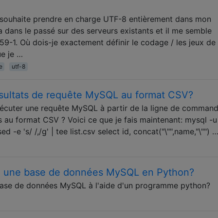
t souhaite prendre en charge UTF-8 entièrement dans mon
a dans le passé sur des serveurs existants et il me semble
59-1. Où dois-je exactement définir le codage / les jeux de
ue je …
e
utf-8
sultats de requête MySQL au format CSV?
xécuter une requête MySQL à partir de la ligne de comman
ts au format CSV ? Voici ce que je fais maintenant: mysql -u
-e 's/ /,/g' | tee list.csv select id, concat("\"",name,"\"") 
 une base de données MySQL en Python?
ase de données MySQL à l'aide d'un programme python?