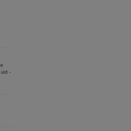
de
 uid -
…