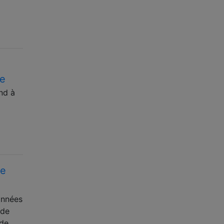
ce
nd à
le
onnées
 de
de